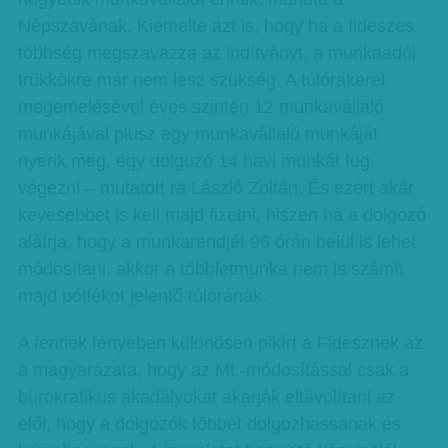
Népszavának. Kiemelte azt is, hogy ha a fideszes
többség megszavazza az indítványt, a munkaadói
trükkökre már nem lesz szükség. A túlórakeret
megemelésével éves szinten 12 munkavállaló
munkájával plusz egy munkavállaló munkáját
nyerik meg, egy dolgozó 14 havi munkát fog
végezni – mutatott rá László Zoltán. És ezért akár
kevesebbet is kell majd fizetni, hiszen ha a dolgozó
aláírja, hogy a munkarendjét 96 órán belül is lehet
módosítani, akkor a többletmunka nem is számít
majd pótlékot jelentő túlórának.
A fentiek fényében különösen pikírt a Fidesznek az
a magyarázata, hogy az Mt.-módosítással csak a
bürokratikus akadályokat akarják eltávolítani az
elől, hogy a dolgozók többet dolgozhassanak és