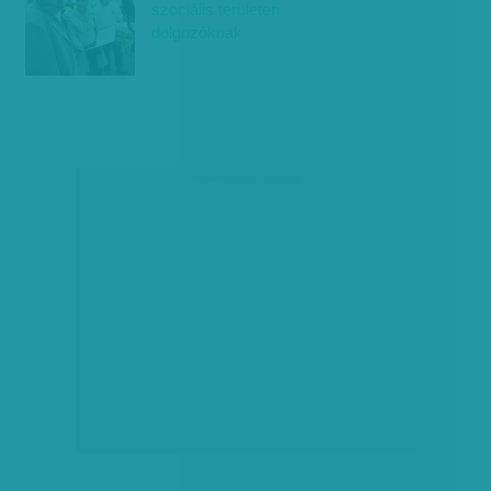
szociális területen
dolgozóknak
társadalmi célú hirdetés