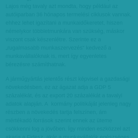
Lajos még tavaly azt mondta, hogy például az
autóiparban 36 hónapos termelési ciklusok vannak,
ehhez lehet igazítani a munkaidőkeretet, hiszen
némelykor többletmunkára van szükség, máskor
viszont csak készenlétre. Szerinte ez a
„rugalmasabb munkaszervezés” kedvező a
munkavállalóknak is, mert így egyenletes
bérezésre számíthatnak.
A járműgyártás jelentős részt képvisel a gazdasági
növekedésben, ez az ágazat adja a GDP 5
százalékát, és az export 20 százalékát a tavalyi
adatok alapján. A kormány politikáját jelenleg nagy
részben a növekedés tartja felszínen, ám
mértékadó források szerint ennek az üteme
csökkenni fog a jövőben. Így minden eszközzel azt
akarja a Fidesz, akár a munkavállalók egészséges