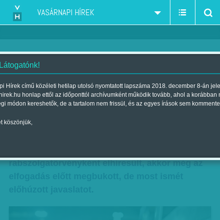
VASÁRNAPI HÍREK
 Látogatónk!
Felélesztett „rabszolgatörvény”
i Hírek című közéleti hetilap utolsó nyomtatott lapszáma 2018. december 8-án jel
hirek.hu honlap ettől az időponttól archívumként működik tovább, ahol a korábban
Szerző:
Balassa Tamás
| Megjelent a 2018. november 23.-i
égi módon kereshetők, de a tartalom nem frissül, és az egyes írások sem kommente
lapszámban
t köszönjük,
Újabb bőrt húz le a munkavállalókról a kormány,
ha a parlament elfogadja a tavaly
rabszolgatörvényként elhíresült, akkor még az
elfogadás előtt megbukott, de most ismét
előhúzott javaslatot.