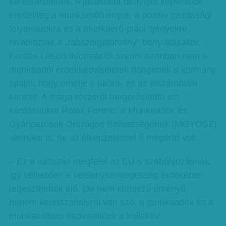
kereshessenek. A javaslatot benyújtó képviselők
eredetileg a munkaerőhiányra, a pozitív gazdasági
folyamatokra és a munkaerő-piaci igényekre
hivatkoztak a „rabszolgatörvény” benyújtásakor.
Kordás László információi szerint azonban nem a
munkaadói érdekképviseletek döngették a kormány
ajtaját, hogy emelje a túlóra- és az elszámolási
keretet. A maga részéről megerősítette ezt
kérdésünkre Rolek Ferenc, a Munkaadók és
Gyáriparosok Országos Szövetségének (MGYOSZ)
alelnöke is, de az elképzeléssel ő megértő volt.
– Ez a változás megfelel az EU-s szabályozásnak,
így vélhetően a versenysemlegesség érdekében
terjeszthették elő. De nem kötelező érvényű,
hanem keretszabályról van szó, a munkaadók és a
munkavállalói képviseletek a kollektív