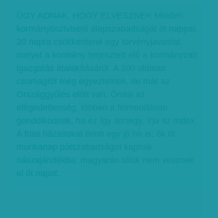
ÚGY ADNAK, HOGY ELVESZNEK Minden
kormánytisztviselő alapszabadságát öt nappal,
20 napra csökkentené egy törvényjavaslat,
melyet a kormány terjesztett elő a kormányzati
igazgatás átalakításáról. A 200 oldalas
csomagról még egyeztetnek, de már az
Országgyűlés előtt van. Óriási az
elégedetlenség, többen a felmondáson
gondolkodnak, ha ez így átmegy, írja az Index.
A friss házasokat érinti egy jó hír is: ők öt
munkanap pótszabadságot kapnak
nászajándékba: magyarán tőlük nem vesznek
el öt napot.