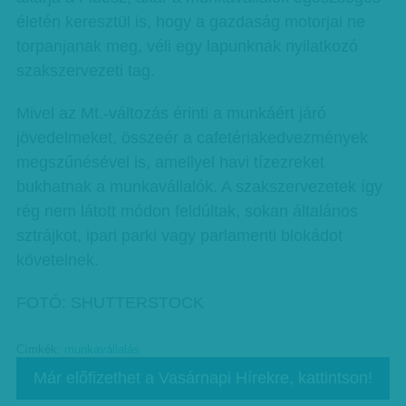
életén keresztül is, hogy a gazdaság motorjai ne
torpanjanak meg, véli egy lapunknak nyilatkozó
szakszervezeti tag.
Mivel az Mt.-változás érinti a munkáért járó
jövedelmeket, összeér a cafetériakedvezmények
megszűnésével is, amellyel havi tízezreket
bukhatnak a munkavállalók. A szakszervezetek így
rég nem látott módon feldúltak, sokan általános
sztrájkot, ipari parki vagy parlamenti blokádot
követelnek.
FOTÓ: SHUTTERSTOCK
Címkék:
munkavállalás
Már előfizethet a Vasárnapi Hírekre, kattintson!