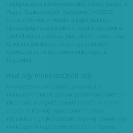
– magyarázta a felháborodás okát Kordás László. A
Magyar Szakszervezeti Szövetség (MASZSZ)
elnöke a VH-nak elmondta: a foglalkoztatás-
egészségügyi statisztikák már most is riasztóak a
leterheltség és a stressz miatt. „Nem hiszem, hogy
az volna a politikusok célja, hogy rövid távú
növekedési célok érdekében tönkretegye a
dolgozókat.”
Havi egy munkaszüneti nap
A MASZSZ elnöke szerint a javaslattal a
munkaadók szinte tetszésük szerint kötelezhetnék
túlmunkára a dolgozók jelentős részét, a heti két
pihenőnap bármely napra eshetne, a több
műszakban foglalkoztatottaknak pedig havonta egy
munkaszüneti nappal kellene beérniük. Ez oda