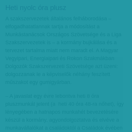
Heti nyolc óra plusz
A szakszervezetek általános felháborodása –
elfogadhatatlannak tartja a módosítást a
Munkástanácsok Országos Szövetsége és a Liga
Szakszervezetek is – a kormány bujkálása és a
tervezet tartalma miatt nem maradt el. A Magyar
Vegyipari, Energiaipari és Rokon Szakmákban
Dolgozók Szakszervezeti Szövetsége azt üzeni:
dolgozzanak le a képviselők néhány feszített
műszakot egy gumigyárban.
– A javaslat egy évre lebontva heti 8 óra
pluszmunkát jelent (a heti 40 óra 48-ra nőhet), így
lényegében a hatnapos munkahét bevezetésére
készül a kormány, agyondolgoztatva és elvéve a
munkavállalókat a családoktól a Családok évében