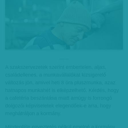
hirdetes
A szakszervezetek szerint embertelen, aljas,
családellenes, a munkavállalókat kizsigerelő
változás jön, amivel heti 8 óra pluszmunka, azaz
hatnapos munkahét is elképzelhető. Kérdés, hogy
a cafetéria beszántása miatt amúgy is forrongó
dolgozói képviseletek elegendőek-e arra, hogy
meghátráljon a kormány.
Mindenféle egyeztetés nélkül emelné a kormány