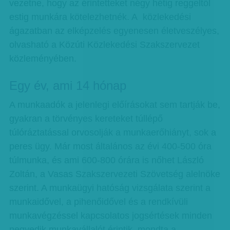
vezetne, hogy az érintetteket négy hétig reggeltől
estig munkára kötelezhetnék. A közlekedési
ágazatban az elképzelés egyenesen életveszélyes,
olvasható a Közúti Közlekedési Szakszervezet
közleményében.
Egy év, ami 14 hónap
A munkaadók a jelenlegi előírásokat sem tartják be,
gyakran a törvényes kereteket túllépő
túlóráztatással orvosolják a munkaerőhiányt, sok a
peres ügy. Már most általános az évi 400-500 óra
túlmunka, és ami 600-800 órára is nőhet László
Zoltán, a Vasas Szakszervezeti Szövetség alelnöke
szerint. A munkaügyi hatóság vizsgálata szerint a
munkaidővel, a pihenőidővel és a rendkívüli
munkavégzéssel kapcsolatos jogsértések minden
negyedik munkavállalót érintik, mondta a