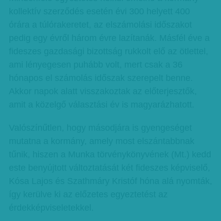
kollektív szerződés esetén évi 300 helyett 400
órára a túlórakeretet, az elszámolási időszakot
pedig egy évről három évre lazítanák. Másfél éve a
fideszes gazdasági bizottság rukkolt elő az ötlettel,
ami lényegesen puhább volt, mert csak a 36
hónapos el számolás időszak szerepelt benne.
Akkor napok alatt visszakoztak az előterjesztők,
amit a közelgő választási év is magyarázhatott.
Valószínűtlen, hogy másodjára is gyengeséget
mutatna a kormány, amely most elszántabbnak
tűnik, hiszen a Munka törvénykönyvének (Mt.) kedd
este benyújtott változtatását két fideszes képviselő,
Kósa Lajos és Szathmáry Kristóf hóna alá nyomták,
így kerülve ki az előzetes egyeztetést az
érdekképviseletekkel.