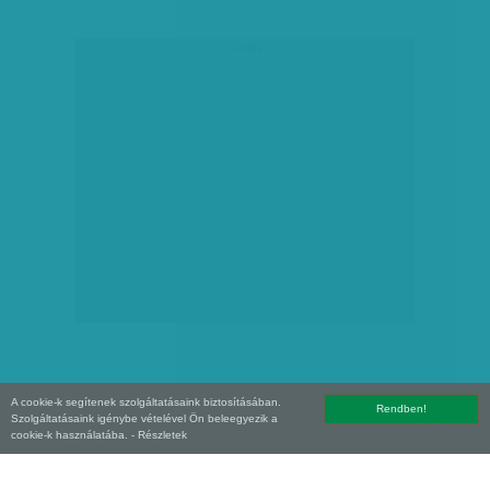
hirdetés
A cookie-k segítenek szolgáltatásaink biztosításában.
Rendben!
Szolgáltatásaink igénybe vételével Ön beleegyezik a
Copyright (C) 2026, XXI század Média Kft. Az oldal szerzői jogi oltalom alatt áll.
cookie-k használatába.
- Részletek