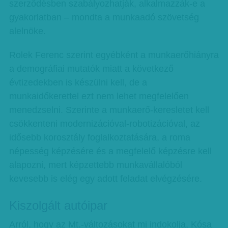
szerződésben szabályozhatják, alkalmazzák-e a
gyakorlatban – mondta a munkaadó szövetség
alelnöke.
Rolek Ferenc szerint egyébként a munkaerőhiányra
a demográfiai mutatók miatt a következő
évtizedekben is készülni kell, de a
munkaidőkerettel ezt nem lehet megfelelően
menedzselni. Szerinte a munkaerő-keresletet kell
csökkenteni modernizációval-robotizációval, az
idősebb korosztály foglalkoztatására, a roma
népesség képzésére és a megfelelő képzésre kell
alapozni, mert képzettebb munkavállalóból
kevesebb is elég egy adott feladat elvégzésére.
Kiszolgált autóipar
Arról, hogy az Mt.-változásokat mi indokolja, Kósa