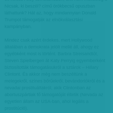
Nicsak, ki beszél? című örökbecsű opuszban
láthattunk? Hát az, hogy mindannyian Donald
Trumpot támogatják az elnökválasztási
kampányban.
Mindez csak azért érdekes, mert Hollywood
általában a demokrata jelölt mellé áll, ahogy ez
egyébként most is történt. Barbra Streisandtól,
Steven Spielbergen át Katy Perryig egyemberként
biztosították támogatásukról a sztárok – Hillary
Clintont. És akkor még nem beszéltünk a
melegekről, színes bőrűekről, bevándorlókról és a
nevadai prostituáltakról, akik Clintonban az
abortuszpártiak fő támogatóját éltetik (Nevada az
egyetlen állam az USA-ban, ahol legális a
prostitúció).