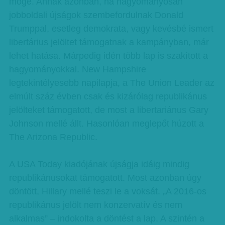
mögé. Annak azonban, ha hagyományosan
jobboldali újságok szembefordulnak Donald
Trumppal, esetleg demokrata, vagy kevésbé ismert
libertárius jelöltet támogatnak a kampányban, már
lehet hatása. Márpedig idén több lap is szakított a
hagyományokkal. New Hampshire
legtekintélyesebb napilapja, a The Union Leader az
elmúlt száz évben csak és kizárólag republikánus
jelölteket támogatott, de most a libertariánus Gary
Johnson mellé állt. Hasonlóan meglepőt húzott a
The Arizona Republic.
A USA Today kiadójának újságja idáig mindig
republikánusokat támogatott. Most azonban úgy
döntött, Hillary mellé teszi le a voksát. „A 2016-os
republikánus jelölt nem konzervatív és nem
alkalmas” – indokolta a döntést a lap. A szintén a