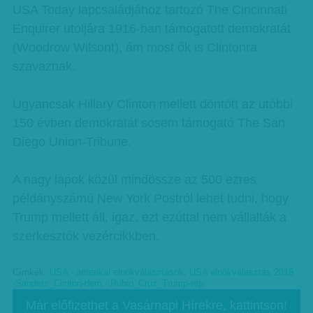
USA Today lapcsaládjához tartozó The Cincinnati
Enquirer utoljára 1916-ban támogatott demokratát
(Woodrow Wilsont), ám most ők is Clintonra
szavaznak.
Ugyancsak Hillary Clinton mellett döntött az utóbbi
150 évben demokratát sosem támogató The San
Diego Union-Tribune.
A nagy lapok közül mindössze az 500 ezres
példányszámú New York Postról lehet tudni, hogy
Trump mellett áll, igaz, ezt ezúttal nem vállalták a
szerkesztők vezércikkben.
Címkék:
USA - amerikai elnökválasztások
,
USA elnökválasztás 2016
-Sanders_Clinton-dem - Rubio_Cruz_Trump-rep
Már előfizethet a Vasárnapi Hírekre, kattintson!