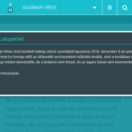
VASÁRNAPI HÍREK
 Látogatónk!
Féreg és Hulk vs. Spielberg
i Hírek című közéleti hetilap utolsó nyomtatott lapszáma 2018. december 8-án jel
hirek.hu honlap ettől az időponttól archívumként működik tovább, ahol a korábban
Szerző:
Kövesdi Péter
| Megjelent a 2016. október 29.-i lapszámban
égi módon kereshetők, de a tartalom nem frissül, és az egyes írások sem kommente
t köszönjük,
Az Amerikai Egyesült Államokban a közéleti
szereplők, művészek, sportolók
hagyományosan kiállnak politikai
meggyőződésük mellett. Kampányidőszakban
megszokott, hogy a sztárok valamelyik jelölt
mellett akcióznak. Számunkra talán furcsán
hangzik, de az Egyesült Államokban bevett