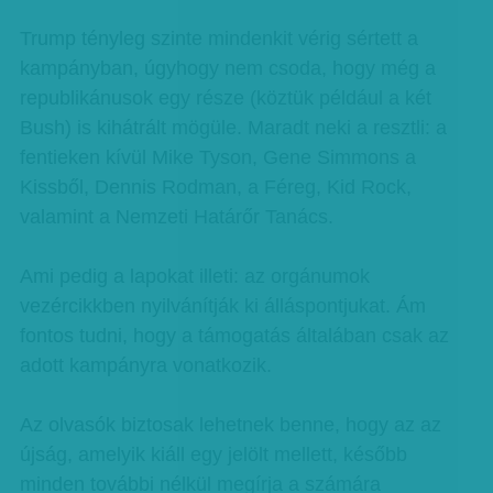
Trump tényleg szinte mindenkit vérig sértett a
kampányban, úgyhogy nem csoda, hogy még a
republikánusok egy része (köztük például a két
Bush) is kihátrált mögüle. Maradt neki a resztli: a
fentieken kívül Mike Tyson, Gene Simmons a
Kissből, Dennis Rodman, a Féreg, Kid Rock,
valamint a Nemzeti Határőr Tanács.
Ami pedig a lapokat illeti: az orgánumok
vezércikkben nyilvánítják ki álláspontjukat. Ám
fontos tudni, hogy a támogatás általában csak az
adott kampányra vonatkozik.
Az olvasók biztosak lehetnek benne, hogy az az
újság, amelyik kiáll egy jelölt mellett, később
minden további nélkül megírja a számára