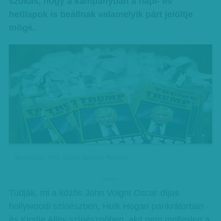
szokás, hogy a kampányban a napi- és
hetilapok is beállnak valamelyik párt jelöltje
mögé.
Illusztráció - Fotó: Lucas Jackson, Reuters
hirdetes
Tudják, mi a közös John Voight Oscar-díjas
hollywoodi színészben, Hulk Hogan pankrátorban
és Kirstie Alley színésznőben, akit nem mellesleg a