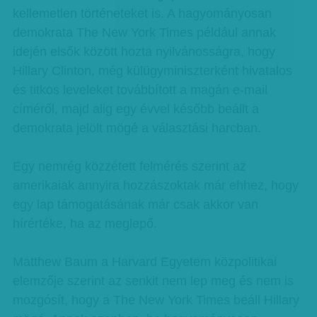
kellemetlen történeteket is. A hagyományosan
demokrata The New York Times például annak
idején elsők között hozta nyilvánosságra, hogy
Hillary Clinton, még külügyminiszterként hivatalos
és titkos leveleket továbbított a magán e-mail
címéről, majd alig egy évvel később beállt a
demokrata jelölt mögé a választási harcban.
Egy nemrég közzétett felmérés szerint az
amerikaiak annyira hozzászoktak már ehhez, hogy
egy lap támogatásának már csak akkor van
hírértéke, ha az meglepő.
Matthew Baum a Harvard Egyetem közpolitikai
elemzője szerint az senkit nem lep meg és nem is
mozgósít, hogy a The New York Times beáll Hillary