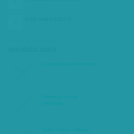
ELŐZŐ:
ÚJABB ELVESZETT ÉV
KAPCSOLÓDÓ CIKKEK
Szavazati jog százezreknek
Többségre szabott
választójog
Dudva, muhar, csillagpor