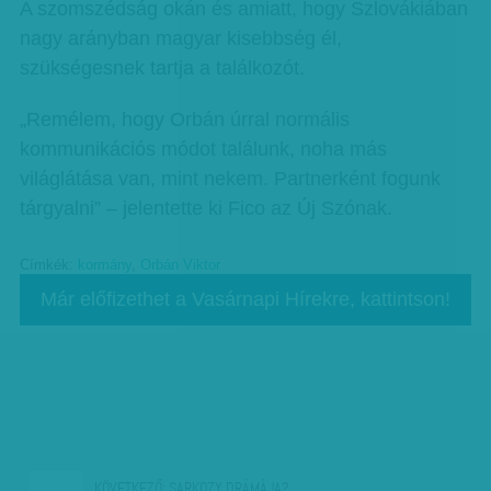
A szomszédság okán és amiatt, hogy Szlovákiában
nagy arányban magyar kisebbség él,
szükségesnek tartja a találkozót.
„Remélem, hogy Orbán úrral normális
kommunikációs módot találunk, noha más
világlátása van, mint nekem. Partnerként fogunk
tárgyalni” – jelentette ki Fico az Új Szónak.
Címkék:
kormány
,
Orbán Viktor
Már előfizethet a Vasárnapi Hírekre, kattintson!
KÖVETKEZŐ:
SARKOZY DRÁMÁJA?