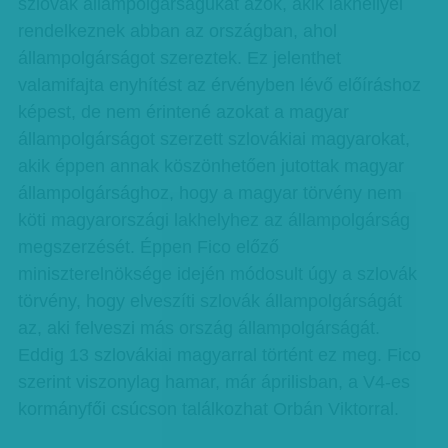
szlovák állampolgárságukat azok, akik lakhellyel
rendelkeznek abban az országban, ahol
állampolgárságot szereztek. Ez jelenthet
valamifajta enyhítést az érvényben lévő előíráshoz
képest, de nem érintené azokat a magyar
állampolgárságot szerzett szlovákiai magyarokat,
akik éppen annak köszönhetően jutottak magyar
állampolgársághoz, hogy a magyar törvény nem
köti magyarországi lakhelyhez az állampolgárság
megszerzését. Éppen Fico előző
miniszterelnöksége idején módosult úgy a szlovák
törvény, hogy elveszíti szlovák állampolgárságát
az, aki felveszi más ország állampolgárságát.
Eddig 13 szlovákiai magyarral történt ez meg. Fico
szerint viszonylag hamar, már áprilisban, a V4-es
kormányfői csúcson találkozhat Orbán Viktorral.