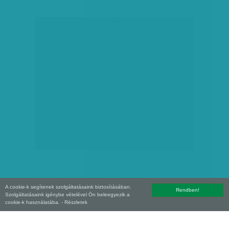
hirdetés
A cookie-k segítenek szolgáltatásaink biztosításában.
Rendben!
Szolgáltatásaink igénybe vételével Ön beleegyezik a
Copyright (C) 2026, XXI század Média Kft. Az oldal szerzői jogi oltalom alatt áll.
cookie-k használatába.
- Részletek