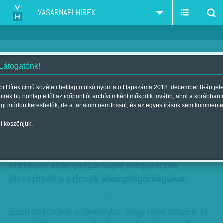
VASÁRNAPI HÍREK
 Látogatónk!
Fico normális kapcsolatban bízik
i Hírek című közéleti hetilap utolsó nyomtatott lapszáma 2018. december 8-án jel
hirek.hu honlap ettől az időponttól archívumként működik tovább, ahol a korábban
| Megjelent a 2012. március 25.-i lapszámban
égi módon kereshetők, de a tartalom nem frissül, és az egyes írások sem kommente
Robert Fico leendő szlovák kormányfő szerint
t köszönjük,
meg kell változtatni az állampolgárságról szóló
szlovák törvényt, mert nem szabad, hogy a más
országok állampolgárságát megszerzők
elveszítsék a szlovák állampolgárságukat.
hirdetes
Ezért bekerülne a törvénybe, hogy nem veszítik el