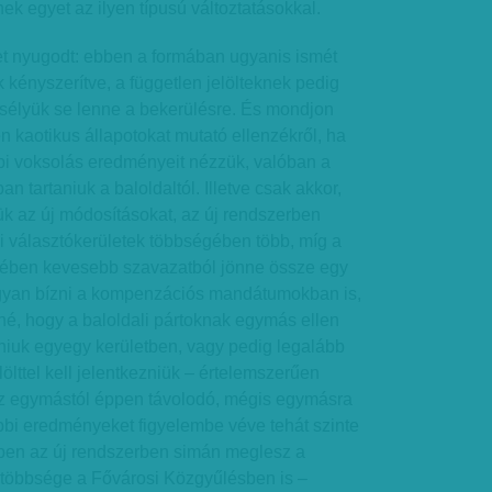
ek egyet az ilyen típusú változtatásokkal.
et nyugodt: ebben a formában ugyanis ismét
kényszerítve, a független jelölteknek pedig
esélyük se lenne a bekerülésre. És mondjon
n kaotikus állapotokat mutató ellenzékről, ha
bbi voksolás eredményeit nézzük, valóban a
an tartaniuk a baloldaltól. Illetve csak akkor,
ük az új módosításokat, az új rendszerben
i választókerületek többségében több, míg a
zében kevesebb szavazatból jönne össze egy
yan bízni a kompenzációs mandátumokban is,
né, hogy a baloldali pártoknak egymás ellen
taniuk egyegy kerületben, vagy pedig legalább
ölttel kell jelentkezniük – értelemszerűen
z egymástól éppen távolodó, mégis egymásra
ábbi eredményeket figyelembe véve tehát szinte
bben az új rendszerben simán meglesz a
többsége a Fővárosi Közgyűlésben is –