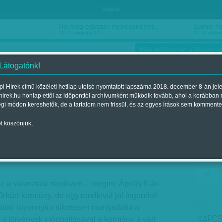
hirdetés
Ha még egyszer nyolcvanéves…
Barbie-h
2018. március 16.
2018. márci
Már előfizethet a Vasárnap
 Látogatónk!
i Hírek című közéleti hetilap utolsó nyomtatott lapszáma 2018. december 8-án jel
hirek.hu honlap ettől az időponttól archívumként működik tovább, ahol a korábban
ókusz
Szerintem
Ízlés
Sport
égi módon kereshetők, de a tartalom nem frissül, és az egyes írások sem kommente
t köszönjük,
ger: irány Budapest!
t a 2014. június 01.-i lapszámban
 a választási rendszert – megint. Április 6-án
rbán-kormány, de egy rendkívül jól átgondolt
atott: olyannyira sikeresen manipulálta a
KAPCS
s a törvények módosításával a kormány a várt