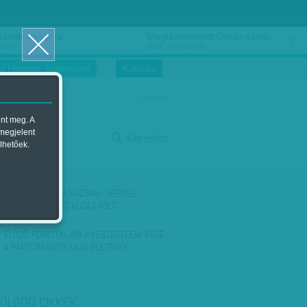
ősnők nőnapra
Megtáncoltatott Oscar-szobor
us 16.
2018. március 16.
i Hírekre, kattintson!
Kutatás
magyar
ent meg. A
start
 megjelent
Keresés
lhetőek.
stop
KÖVETKEZŐ:
ÚR A HÁZBAN - MERKEL
HABOZÁSA ÜGYES HÚZÁS VOLT
ELŐZŐ:
PÓRÁZON JÖN A VESZEDELEM: VÉGE
A PARTI SIRÁLYOK LAZA ÉLETÉNEK
OLÓDÓ CIKKEK