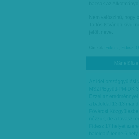
hacsak az Alkotmánybí
Nem valószínű, hogy bá
Tarlós Istvánon kívül 
jelölt neve.
Címkék:
Fókusz
,
Fidesz
,
O
Már előfize
Az idei országgyűlési
MSZPEgyütt-PM-DK 37, 
Ezzel az eredménnyel 
a baloldal 13-13 mandá
Fővárosi Közgyűlésben.
nézzük, de a tavaszi er
Fidesz 17 helyet szer
baloldalé lenne 6 hely (