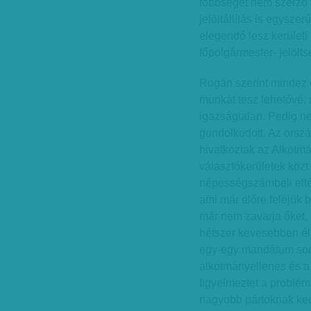
többséget nem szerző
jelöltállítás is egysze
elegendő lesz kerületi
főpolgármester- jelölt
Rogán szerint mindez
munkát tesz lehetővé, 
igazságtalan. Pedig n
gondolkodott. Az orsz
hivatkoztak az Alkotmá
választókerületek közt
népességszámbeli eltér
ami már előre feléjük b
már nem zavarja őket,
hétszer kevesebben éln
egy-egy mandátum sors
alkotmányellenes és a 
figyelmeztet a problém
nagyobb pártoknak ked