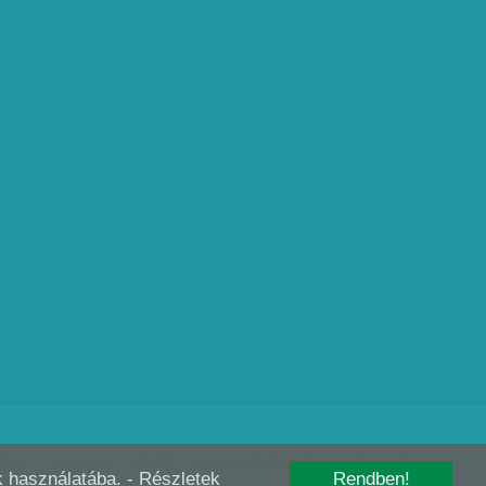
édelem
Szerzői jogok
Előfizetés
Digitális előfizetés
RSS
Kutatás szabályzat
-k használatába.
- Részletek
Rendben!