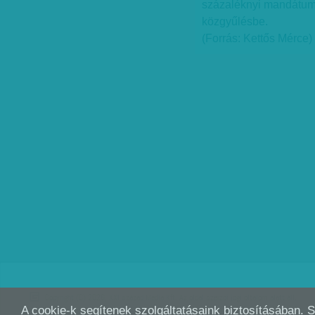
százaléknyi mandátum,
közgyűlésbe.
(Forrás: Kettős Mérce)
Copyright (C) 2026, XXI század Média Kft. Az oldal szerzői jogi oltalom alatt áll.
A cookie-k segítenek szolgáltatásaink biztosításában. 