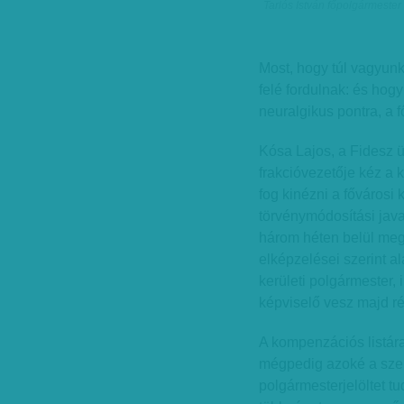
Tarlós István főpolgármester 
Most, hogy túl vagyun
felé fordulnak: és hogy
neuralgikus pontra, a 
Kósa Lajos, a Fidesz 
frakcióvezetője kéz a 
fog kinézni a fővárosi
törvénymódosítási java
három héten belül meg
elképzelései szerint al
kerületi polgármester, 
képviselő vesz majd r
A kompenzációs listára
mégpedig azoké a szer
polgármesterjelöltet tu