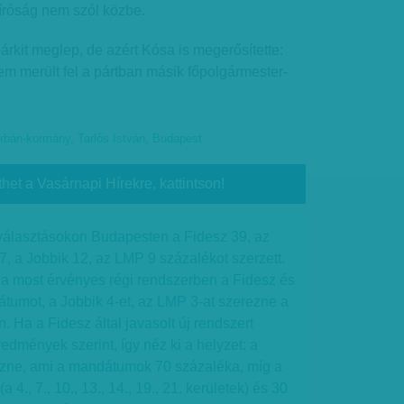
róság nem szól közbe.
rkit meglep, de azért Kósa is megerősítette:
nem merült fel a pártban másik főpolgármester-
rbán-kormány
,
Tarlós István
,
Budapest
thet a Vasárnapi Hírekre, kattintson!
 választásokon Budapesten a Fidesz 39, az
a Jobbik 12, az LMP 9 százalékot szerzett.
a most érvényes régi rendszerben a Fidesz és
tumot, a Jobbik 4-et, az LMP 3-at szerezne a
 Ha a Fidesz által javasolt új rendszert
edmények szerint, így néz ki a helyzet: a
ezne, ami a mandátumok 70 százaléka, míg a
a 4., 7., 10., 13., 14., 19., 21. kerületek) és 30