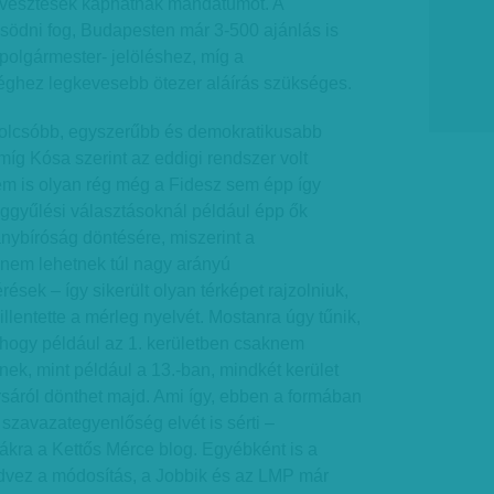
 vesztesek kaphatnak mandátumot. A
rűsödni fog, Budapesten már 3-500 ajánlás is
 polgármester- jelöléshez, míg a
séghez legkevesebb ötezer aláírás szükséges.
 olcsóbb, egyszerűbb és demokratikusabb
míg Kósa szerint az eddigi rendszer volt
em is olyan rég még a Fidesz sem épp így
ággyűlési választásoknál például épp ők
nybíróság döntésére, miszerint a
 nem lehetnek túl nagy arányú
ések – így sikerült olyan térképet rajzolniuk,
illentette a mérleg nyelvét. Mostanra úgy tűnik,
 hogy például az 1. kerületben csaknem
ek, mint például a 13.-ban, mindkét kerület
áról dönthet majd. Ami így, ebben a formában
szavazategyenlőség elvét is sérti –
ákra a Kettős Mérce blog. Egyébként is a
vez a módosítás, a Jobbik és az LMP már