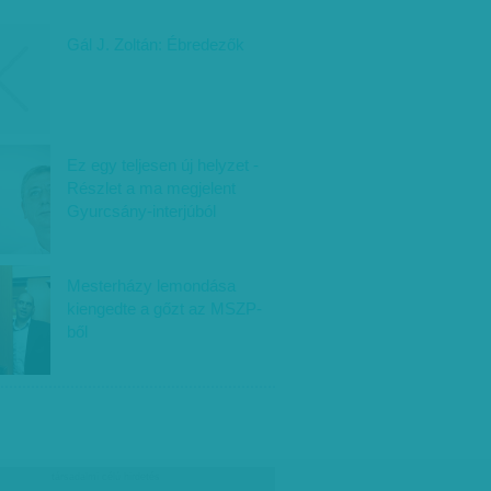
Gál J. Zoltán: Ébredezők
Ez egy teljesen új helyzet -
Részlet a ma megjelent
Gyurcsány-interjúból
Mesterházy lemondása
kiengedte a gőzt az MSZP-
ből
társadalmi célú hirdetés