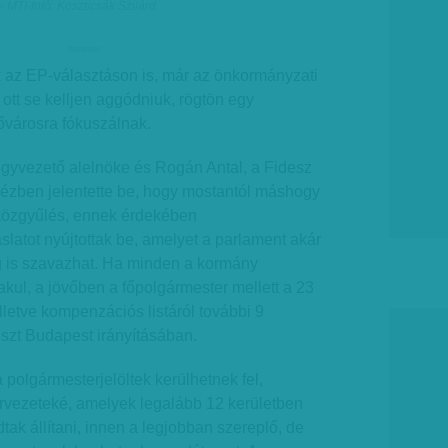
- MTI-fotó: Koszticsák Szilárd
hirdetes
k az EP-választáson is, már az önkormányzati
 ott se kelljen aggódniuk, rögtön egy
fővárosra fókuszálnak.
ügyvezető alelnöke és Rogán Antal, a Fidesz
kézben jelentette be, hogy mostantól máshogy
 közgyűlés, ennek érdekében
slatot nyújtottak be, amelyet a parlament akár
 is szavazhat. Ha minden a kormány
akul, a jövőben a főpolgármester mellett a 23
illetve kompenzációs listáról további 9
észt Budapest irányításában.
 polgármesterjelöltek kerülhetnek fel,
vezeteké, amelyek legalább 12 kerületben
dtak állítani, innen a legjobban szereplő, de