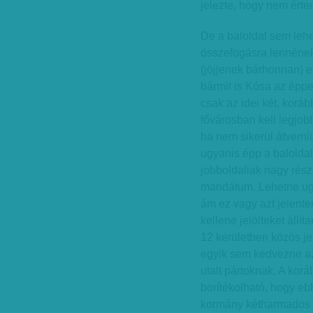
jelezte, hogy nem érten
De a baloldal sem leh
összefogásra lennének 
(jöjjenek bárhonnan) 
bármit is Kósa az éppe
csak az idei két, korá
fővárosban kell legjobb
ha nem sikerül átverni
ugyanis épp a baloldal
jobboldaliak nagy rés
mandátum. Lehetne ug
ám ez vagy azt jelente
kellene jelölteket állí
12 kerületben közös jel
egyik sem kedvezne a
utalt pártoknak. A kor
borítékolható, hogy e
kormány kétharmados 