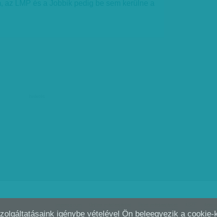
 az LMP és a Jobbik pedig be sem kerülne a
hirdetés
Impresszum
Online médiaajánlat
Print médiaajánlat
ÁSZF
Adatv
Szolgáltatásaink igénybe vételével Ön beleegyezik a cookie