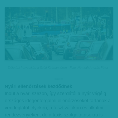
Délutáni helyzetkép a Széll Kálmán téren - Fotó: Németh András Péter
hirdetes
Nyári ellenőrzések kezdődnek
Indul a nyári szezon, így szerdától a nyár végéig
országos idegenforgalmi ellenőrzéseket tartanak a
vendéglátóhelyeken, a fesztiválokon és alkalmi
rendezvényeken, de a taxis szolgáltatásokra is