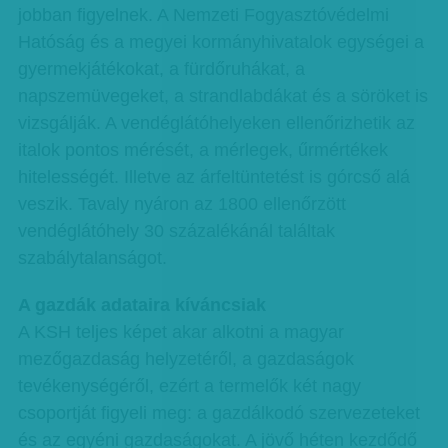
jobban figyelnek. A Nemzeti Fogyasztóvédelmi
Hatóság és a megyei kormányhivatalok egységei a
gyermekjátékokat, a fürdőruhákat, a
napszemüvegeket, a strandlabdákat és a söröket is
vizsgálják. A vendéglátóhelyeken ellenőrizhetik az
italok pontos mérését, a mérlegek, űrmértékek
hitelességét. Illetve az árfeltüntetést is górcső alá
veszik. Tavaly nyáron az 1800 ellenőrzött
vendéglátóhely 30 százalékánál találtak
szabálytalanságot.
A gazdák adataira kíváncsiak
A KSH teljes képet akar alkotni a magyar
mezőgazdaság helyzetéről, a gazdaságok
tevékenységéről, ezért a termelők két nagy
csoportját figyeli meg: a gazdálkodó szervezeteket
és az egyéni gazdaságokat. A jövő héten kezdődő