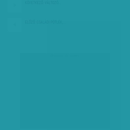
KÖVETKEZŐ:
VÁLTOZÓ…
ELŐZŐ:
CSALÁDI PÓTLÉK,…
társadalmi célú hirdetés