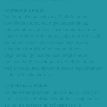
Folytatódik a káosz
Vasárnaptól ismét változik a Széll Kálmán tér
környékének forgalma, a gyalogosoknak, az
autósoknak és a busszal közlekedőknek sem árt
figyelni. Most a Várfok utca–Csaba utca és a Széll
Kálmán tér közötti alsó szakasz lesz lezárva,
valamint a Margit körúton lévő autóbusz-
végállomás, így tucatnyi busz megállóhelye
máshová kerül. A gyalogosok a Széll Kálmán tér
felől a Csaba utcai lépcsőn tudnak a leggyorsabban
eljutni a Krisztina körútra.
Szóbeliznek a diákok
Az idei érettségi vizsgák június 4. és 11. között az
emelt szintű szóbelikkel folytatódnak, majd június
15–26-ig a középszintű szóbeliken kell a