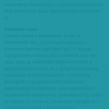
mintavételes felmérésben a gazdák használatában
lévő földterületre és az állatállományra kérdeznek
rá.
Patikusok napja
Szerdán tartják a patikanapot, az idei a
tizenkettedik lesz. Az országos megnyitó a
komáromi Balzsam patikában lesz. A Magyar
Gyógyszerész Kamara által szervezett nyílt nap
célja, hogy az érdeklődők megismerhessék a
gyógyszerészi hivatást és a gyógyszerész-beteg
kapcsolatot is erősíteni akarják. A szervezők
leszögezik: a gyógyszerészet elsősorban
egészségügyi szolgáltatás, csak másodsorban
kereskedelmi tevékenység. A következő egy évben
az allergia, a vitaminok, az ásványi anyagok és a
nyomelemek állnak a középpontban.