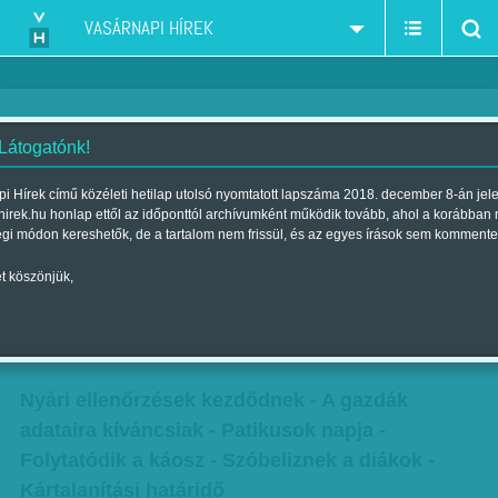
VASÁRNAPI HÍREK
 Látogatónk!
Folytatódó káosz - felmérés
i Hírek című közéleti hetilap utolsó nyomtatott lapszáma 2018. december 8-án jel
hirek.hu honlap ettől az időponttól archívumként működik tovább, ahol a korábban
kezdődik - fontos határidő jár le -
égi módon kereshetők, de a tartalom nem frissül, és az egyes írások sem kommente
nyári ellenőrzések -, és egyéb
t köszönjük,
tudnivalók a jövő hétről
Szerző:
VH ajánló
| Megjelent a 2015. május 30.-i lapszámban
Nyári ellenőrzések kezdődnek - A gazdák
adataira kíváncsiak - Patikusok napja -
Folytatódik a káosz - Szóbeliznek a diákok -
Kártalanítási határidő