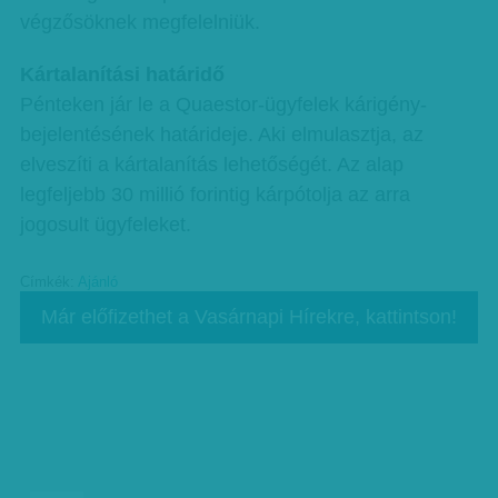
végzősöknek megfelelniük.
Kártalanítási határidő
Pénteken jár le a Quaestor-ügyfelek kárigény-
bejelentésének határideje. Aki elmulasztja, az
elveszíti a kártalanítás lehetőségét. Az alap
legfeljebb 30 millió forintig kárpótolja az arra
jogosult ügyfeleket.
Címkék:
Ajánló
Már előfizethet a Vasárnapi Hírekre, kattintson!