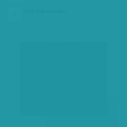
ELŐZŐ:
ÉGBŐL MOSOLYOG A…
társadalmi célú hirdetés