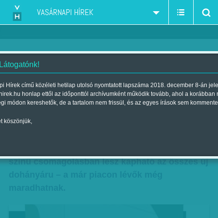
VASÁRNAPI HÍREK
 Látogatónk!
Formaruhás nikotin
i Hírek című közéleti hetilap utolsó nyomtatott lapszáma 2018. december 8-án jel
hirek.hu honlap ettől az időponttól archívumként működik tovább, ahol a korábban
Szerző:
Krausz Viktória
| Megjelent a 2016. augusztus 19.-i
égi módon kereshetők, de a tartalom nem frissül, és az egyes írások sem kommente
lapszámban
t köszönjük,
Fokozatosan tűnnek el szombattól a
megszokott cigisdobozok. Egységes, sötét
színű csomagolásban lesz kapható az összes új
dohányáru – a már piacon lévők még
maradhatnak.