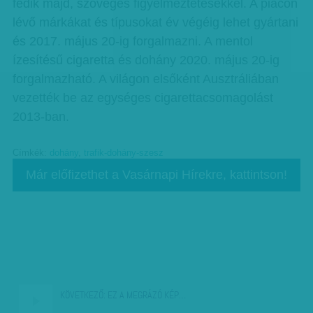
fedik majd, szöveges figyelmeztetésekkel. A piacon
lévő márkákat és típusokat év végéig lehet gyártani
és 2017. május 20-ig forgalmazni. A mentol
ízesítésű cigaretta és dohány 2020. május 20-ig
forgalmazható. A világon elsőként Ausztráliában
vezették be az egységes cigarettacsomagolást
2013-ban.
Címkék:
dohány
,
trafik-dohány-szesz
Már előfizethet a Vasárnapi Hírekre, kattintson!
KÖVETKEZŐ:
EZ A MEGRÁZÓ KÉP…