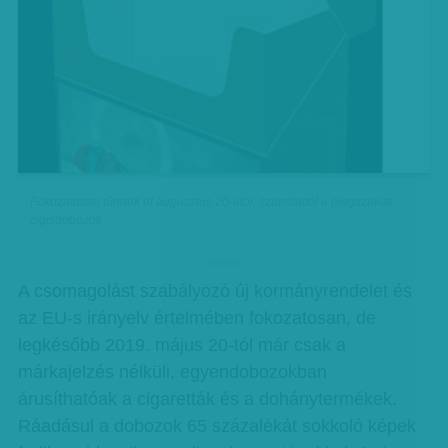
Fokozatosan tűnnek el augusztus 20-ától, szombattól a megszokott
cigisdobozok
hirdetes
A csomagolást szabályozó új kormányrendelet és
az EU-s irányelv értelmében fokozatosan, de
legkésőbb 2019. május 20-tól már csak a
márkajelzés nélküli, egyendobozokban
árusíthatóak a cigaretták és a dohánytermékek.
Ráadásul a dobozok 65 százalékát sokkoló képek