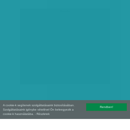
hirdetés
A cookie-k segítenek szolgáltatásaink biztosításában.
Rendben!
Szolgáltatásaink igénybe vételével Ön beleegyezik a
Copyright (C) 2026, XXI század Média Kft. Az oldal szerzői jogi oltalom alatt áll.
cookie-k használatába.
- Részletek