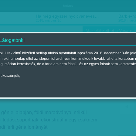
hirdetés
Ha még egyszer nyolcvanéves…
Barbie-h
2018. március 16.
2018. márci
Már előfizethet a Vasárnap
 Látogatónk!
i Hírek című közéleti hetilap utolsó nyomtatott lapszáma 2018. december 8-án jel
hirek.hu honlap ettől az időponttól archívumként működik tovább, ahol a korábban
ókusz
Szerintem
Ízlés
Sport
égi módon kereshetők, de a tartalom nem frissül, és az egyes írások sem kommente
t köszönjük,
rakós
 2018. január 20.-i lapszámban
 génjei alapján, földi maradványai nélkül
zi tudóscsoportnak rekonstruálni egy csaknem
ndi férfi génállományát.