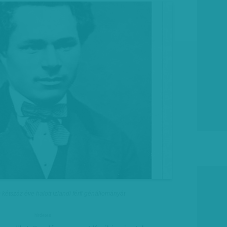
étszáz éve halott izlandi férfi génállományát
hirdetes