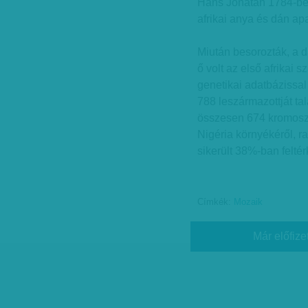
Hans Jonatan 1784-ben
afrikai anya és dán a
Miután besorozták, a d
ő volt az első afrikai 
genetikai adatbázissal
788 leszármazottját ta
összesen 674 kromoszó
Nigéria környékéről, r
sikerült 38%-ban felté
Címkék:
Mozaik
Már előfize