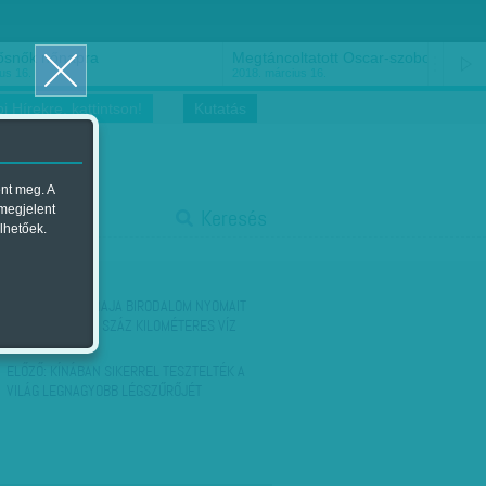
ősnők nőnapra
Megtáncoltatott Oscar-szobor
us 16.
2018. március 16.
i Hírekre, kattintson!
Kutatás
ent meg. A
start
 megjelent
Keresés
lhetőek.
stop
KÖVETKEZŐ:
A MAJA BIRODALOM NYOMAIT
KERESIK A TÖBB SZÁZ KILOMÉTERES VÍZ
ALATTI…
ELŐZŐ:
KÍNÁBAN SIKERREL TESZTELTÉK A
VILÁG LEGNAGYOBB LÉGSZŰRŐJÉT