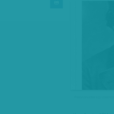
Rekonstruálták egy csaknem k