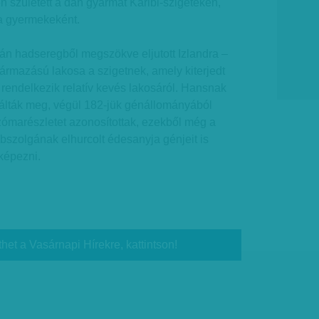
 született a dán gyarmat Karibi-szigeteken,
pa gyermekeként.
án hadseregből megszökve eljutott Izlandra –
származású lakosa a szigetnek, amely kiterjedt
 rendelkezik relatív kevés lakosáról. Hansnak
lálták meg, végül 182-jük génállományából
marészletet azonosítottak, ezekből még a
abszolgának elhurcolt édesanyja génjeit is
rképezni.
thet a Vasárnapi Hírekre, kattintson!