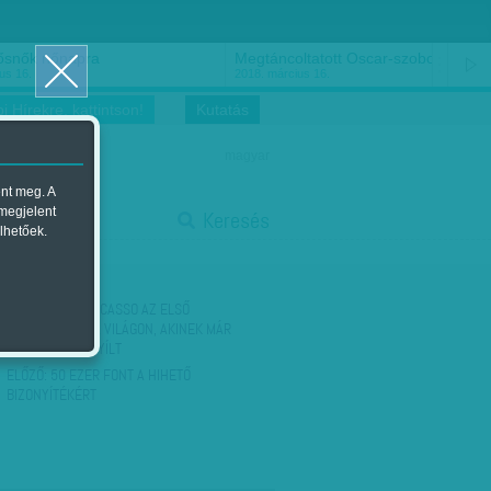
ősnők nőnapra
Megtáncoltatott Oscar-szobor
us 16.
2018. március 16.
i Hírekre, kattintson!
Kutatás
magyar
ent meg. A
start
 megjelent
Keresés
lhetőek.
stop
KÖVETKEZŐ:
PIGCASSO AZ ELSŐ
ÁLLATMŰVÉSZ A VILÁGON, AKINEK MÁR
KIÁLLÍTÁSA IS NYÍLT
ELŐZŐ:
50 EZER FONT A HIHETŐ
BIZONYÍTÉKÉRT