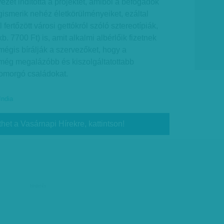
ezet indította a projektet, amiből a befogadók
gismerik nehéz életkörülményeiket, ezáltal
ertőzött városi gettókról szóló sztereotípiák,
b. 7700 Ft) is, amit alkalmi albérlőik fizetnek
égis bírálják a szervezőket, hogy a
 még megalázóbb és kiszolgáltatottabb
omorgó családokat.
India
thet a Vasárnapi Hírekre, kattintson!
hirdetés