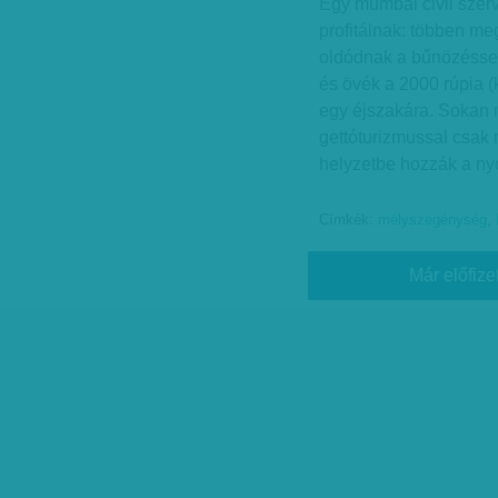
Egy mumbai civil szerv
profitálnak: többen me
oldódnak a bűnözéssel f
és övék a 2000 rúpia (k
egy éjszakára. Sokan m
gettóturizmussal csak
helyzetbe hozzák a ny
Címkék:
mélyszegénység
,
Már előfize