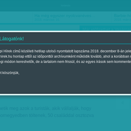
hirdetés
Ha még egyszer nyolcvanéves…
Barbie-h
2018. március 16.
2018. márci
Már előfizethet a Vasárnap
 Látogatónk!
i Hírek című közéleti hetilap utolsó nyomtatott lapszáma 2018. december 8-án jel
hirek.hu honlap ettől az időponttól archívumként működik tovább, ahol a korábban
ókusz
Szerintem
Ízlés
Sport
égi módon kereshetők, de a tartalom nem frissül, és az egyes írások sem kommente
t köszönjük,
s Indiában
 2018. február 03.-i lapszámban
hetik meg azok a turisták, akik vállalják, hogy
ornegyedben töltenek, 50 családdal osztozva