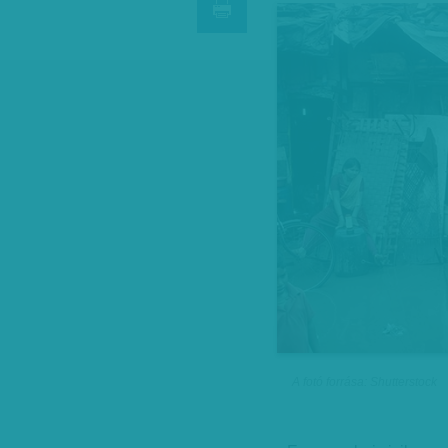
A fotó forrása: Shutterstock