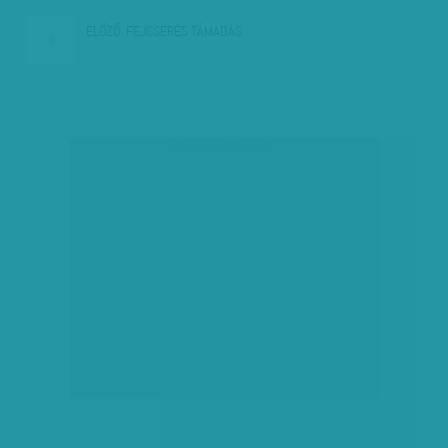
ELŐZŐ:
FEJCSERÉS TÁMADÁS
társadalmi célú hirdetés