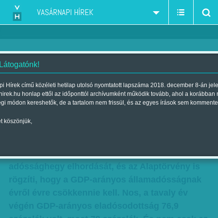
VASÁRNAPI HÍREK
 Látogatónk!
Gigantikus adóssághegy
i Hírek című közéleti hetilap utolsó nyomtatott lapszáma 2018. december 8-án jel
hirek.hu honlap ettől az időponttól archívumként működik tovább, ahol a korábban
Szerző:
Munkatársunktól
| Megjelent a 2015. július 18.-i lapszámban
égi módon kereshetők, de a tartalom nem frissül, és az egyes írások sem kommente
t köszönjük,
Minden rekordot megdöntött, és 25 ezermilliárd
forintnál is nagyobbra hízott az államadósság.
Pedig Orbán Viktor épp öt éve hirdette meg az
adóssághegy elhordását, és az Alaptörvény is
rögzíti, hogy a GDP-arányos államadósságnak
évről évre csökkennie kell. Nos, a tavaly év
végén GDP-arányos eladósodottság 76,9