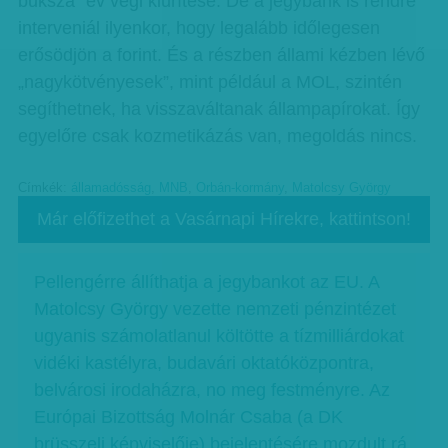
buksza” év végi kiürítése. De a jegybank is rendre
interveniál ilyenkor, hogy legalább időlegesen
erősödjön a forint. És a részben állami kézben lévő
„nagykötvényesek”, mint például a MOL, szintén
segíthetnek, ha visszaváltanak állampapírokat. Így
egyelőre csak kozmetikázás van, megoldás nincs.
Címkék:
államadósság
,
MNB
,
Orbán-kormány
,
Matolcsy György
Már előfizethet a Vasárnapi Hírekre, kattintson!
Pellengérre állíthatja a jegybankot az EU. A
Matolcsy György vezette nemzeti pénzintézet
ugyanis számolatlanul költötte a tízmilliárdokat
vidéki kastélyra, budavári oktatóközpontra,
belvárosi irodaházra, no meg festményre. Az
Európai Bizottság Molnár Csaba (a DK
brüsszeli képviselője) bejelentésére mozdult rá