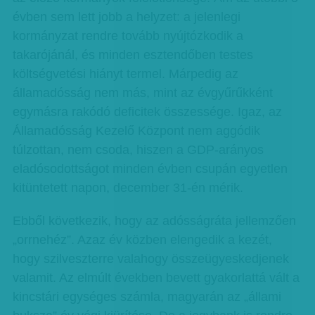
évben sem lett jobb a helyzet: a jelenlegi
kormányzat rendre tovább nyújtózkodik a
takarójánál, és minden esztendőben testes
költségvetési hiányt termel. Márpedig az
államadósság nem más, mint az évgyűrűkként
egymásra rakódó deficitek összessége. Igaz, az
Államadósság Kezelő Központ nem aggódik
túlzottan, nem csoda, hiszen a GDP-arányos
eladósodottságot minden évben csupán egyetlen
kitüntetett napon, december 31-én mérik.
Ebből következik, hogy az adósságráta jellemzően
„orrnehéz”. Azaz év közben elengedik a kezét,
hogy szilveszterre valahogy összeügyeskedjenek
valamit. Az elmúlt években bevett gyakorlattá vált a
kincstári egységes számla, magyarán az „állami