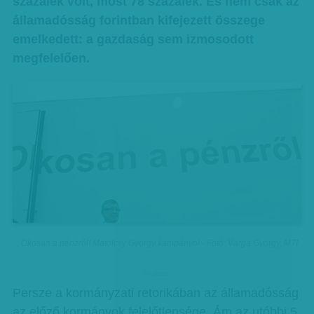
százalék volt, most 78 százalék. És nem csak az
államadósság forintban kifejezett összege
emelkedett: a gazdaság sem izmosodott
megfelelően.
Okosan a pénzről! Matolcsy György kampányol - Fotó: Varga György, MTI
hirdetes
Persze a kormányzati retorikában az államadósság
az előző kormányok felelőtlensége. Ám az utóbbi 5