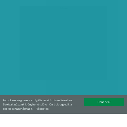
hirdetés
A cookie-k segítenek szolgáltatásaink biztosításában.
Rendben!
Szolgáltatásaink igénybe vételével Ön beleegyezik a
Copyright (C) 2026, XXI század Média Kft. Az oldal szerzői jogi oltalom alatt áll.
cookie-k használatába.
- Részletek