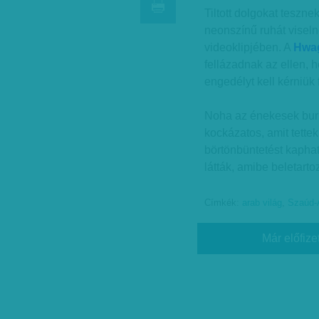
Tiltott dolgokat teszn
neonszínű ruhát visel
videoklipjében. A
Hwag
fellázadnak az ellen, 
engedélyt kell kérniük f
Noha az énekesek burká
kockázatos, amit tettek
börtönbüntetést kaphat
látták, amibe beletarto
Címkék:
arab világ
,
Szaúd-
Már előfize