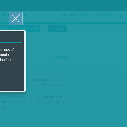
ősnők nőnapra
Megtáncoltatott Oscar-szobor
us 16.
2018. március 16.
i Hírekre, kattintson!
Kutatás
magyar
ent meg. A
start
 megjelent
Keresés
lhetőek.
stop
KÖVETKEZŐ:
MÁR NEM PÖFÖG TOVÁBB - A
MOST MÉG ELKÉPZELHETETLEN JÖVŐNK
ELŐZŐ:
HAMUBÓL ÉS TÖRMELÉKBŐL NINCS
HIÁNY - PRAKTIKUS MEGOLDÁST ESZELT KI
EGY…