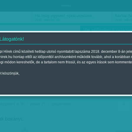
hirdetés
Ha még egyszer nyolcvanéves…
Barbie-h
2018. március 16.
2018. márci
Már előfizethet a Vasárnap
 Látogatónk!
i Hírek című közéleti hetilap utolsó nyomtatott lapszáma 2018. december 8-án jel
hirek.hu honlap ettől az időponttól archívumként működik tovább, ahol a korábban
ókusz
Szerintem
Ízlés
Sport
égi módon kereshetők, de a tartalom nem frissül, és az egyes írások sem kommente
t köszönjük,
zámít, amit ezek a nők
sinálni
Megjelent a 2017. január 21.-i lapszámban
k botrányt.
hirdetes