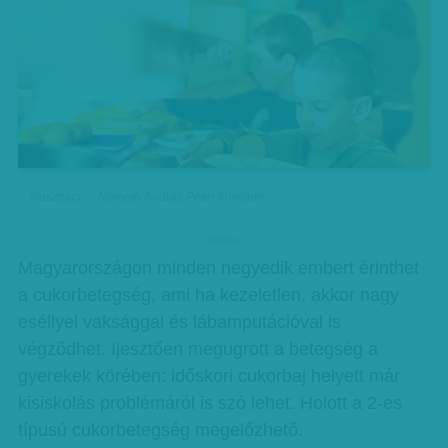
Illusztráció - Németh András Péter felvétele
hirdetes
Magyarországon minden negyedik embert érinthet
a cukorbetegség, ami ha kezeletlen, akkor nagy
eséllyel vaksággal és lábamputációval is
végződhet. Ijesztően megugrott a betegség a
gyerekek körében: időskori cukorbaj helyett már
kisiskolás problémáról is szó lehet. Holott a 2-es
típusú cukorbetegség megelőzhető.