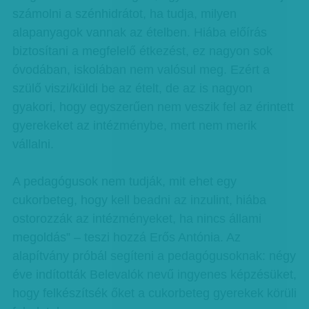
számolni a szénhidrátot, ha tudja, milyen
alapanyagok vannak az ételben. Hiába előírás
biztosítani a megfelelő étkezést, ez nagyon sok
óvodában, iskolában nem valósul meg. Ezért a
szülő viszi/küldi be az ételt, de az is nagyon
gyakori, hogy egyszerűen nem veszik fel az érintett
gyerekeket az intézménybe, mert nem merik
vállalni.
A pedagógusok nem tudják, mit ehet egy
cukorbeteg, hogy kell beadni az inzulint, hiába
ostorozzák az intézményeket, ha nincs állami
megoldás” – teszi hozzá Erős Antónia. Az
alapítvány próbál segíteni a pedagógusoknak: négy
éve indították Belevalók nevű ingyenes képzésüket,
hogy felkészítsék őket a cukorbeteg gyerekek körüli