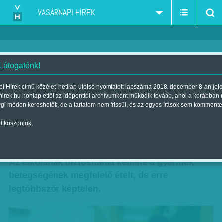
VASÁRNAPI HÍREK
 Látogatónk!
Ha hoznak, esznek - Megfelelő
i Hírek című közéleti hetilap utolsó nyomtatott lapszáma 2018. december 8-án jel
hirek.hu honlap ettől az időponttól archívumként működik tovább, ahol a korábban
étkezést kellene biztosítani a
égi módon kereshetők, de a tartalom nem frissül, és az egyes írások sem kommente
beteg gyerekeknek
t köszönjük,
Szerző:
Munkatársunktól
| Megjelent a 2017. május 13.-i lapszámban
Az iskolának biztosítania kellene a gyermek
betegségének megfelelő ételt, de erre
legtöbbször képtelen.