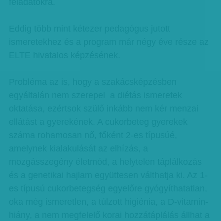
feladatokra.
Eddig több mint kétezer pedagógus jutott
ismeretekhez és a program már négy éve része az
ELTE hivatalos képzésének.
Probléma az is, hogy a szakácsképzésben
egyáltalán nem szerepel a diétás ismeretek
oktatása, ezértsok szülő inkább nem kér menzai
ellátást a gyerekének. A cukorbeteg gyerekek
száma rohamosan nő, főként 2-es típusúé,
amelynek kialakulását az elhízás, a
mozgásszegény életmód, a helytelen táplálkozás
és a genetikai hajlam együttesen válthatja ki. Az 1-
es típusú cukorbetegség egyelőre gyógyíthatatlan,
oka még ismeretlen, a túlzott higiénia, a D-vitamin-
hiány, a nem megfelelő korai hozzátáplálás állhat a