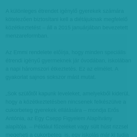
A különleges étrendet igénylő gyerekek számára
kötelezően biztosítani kell a diétájuknak megfelelő
közétkeztetést – áll a 2015 januárjában bevezetett
menzareformban.
Az Emmi rendelete előírja, hogy minden speciális
étrendi igényű gyermeknek jár óvodában, iskolában
a napi háromszori étkeztetés. Ez az elmélet. A
gyakorlat sajnos sokszor mást mutat.
„Sok szülőtől kapunk leveleket, amelyekből kiderül,
hogy a közétkeztetésben nincsenek felkészülve a
cukorbeteg gyerekek ellátására – mondja Erős
Antónia, az Egy Csepp Figyelem Alapítvány
alapítója. – Például főzeléket vagy sült húst rizzsel
megeheti a cukorbeteg is, egy iskolás már ki tudja