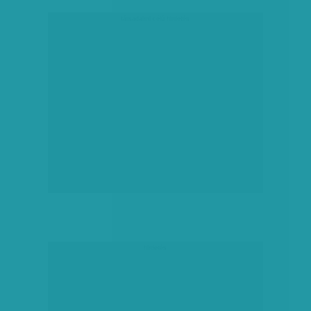
társadalmi célú hirdetés
hirdetés