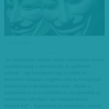
fotó: Shutterstock
hirdetes
„Az ultraliberális irányba fordult nethuszárok szerint
veszélyeztetjük a demokráciát, és gyűlöletet
szítunk” – így összegezte egy, a Jobbik.hu
internetes honlapon megjelent cikk az Anonymous
hackercsoport támadásának okait. „Miután a
parlamentben és a közéletben is elszaporodott az
antiszemita, sőt olykor náci megnyilvánulás,
lépnünk kell” – fogalmazott az Anonymous péntek