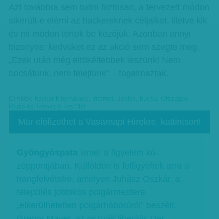
Azt továbbra sem tudni biztosan, a tervezett módon
sikerült-e elérni az hackereknek céljaikat, illetve kik
és mi módon törtek be közéjük. Azon­ban annyi
bizonyos: kedvüket ez az akció sem szegte meg.
„Ezek után még eltökéltebbek leszünk! Nem
bocsátunk, nem felejtünk” – fogalmaztak.
Címkék:
hacker-kiberháború
,
internet
,
Jobbik
,
búcsú
,
Országos
Rádió és Televízió Testület
Már előfizethet a Vasárnapi Hírekre, kattintson!
Gyöngyöspata
ismét a figyelem kö­­
zéppontjában. Külföldön is felfigyeltek arra a
hangfelvételre, amelyen Juhász Oszkár, a
település jobbikos polgármestere
„elkerülhetetlen polgárháborúról” beszélt.
Gregor Mayer, az osztrák liberális Der