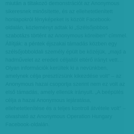
miután a tiltakozó demonstrációt az Anonymous
sikeresnek minősítette, és az ellehetetlenített
honlapokról fényképeket is közölt Facebook-
oldalán, közleményt adtak ki „Szélsőjobbos
szabotázs történt az Anonymous köreiben” címmel.
Állítják: a péntek éjszakai támadás közben egy
szélsőjobboldali személy épült be közéjük, „majd a
hadművelet az eredeti céljaitól eltérő irányt vett…
Olyan információk kerültek ki a nevünkben,
amelynek célja presztízsünk kikezdése volt” – az
Anonymous hazai csoportja szerint nem ez volt az
első támadás, amely ellenük irányult. „A beépülés
célja a hazai Anonymous lejáratása,
ellehetetlenítése és a teljes kontroll átvétele volt” –
olvasható az Ano­ny­mous Operation Hungary
Facebook-oldalán.