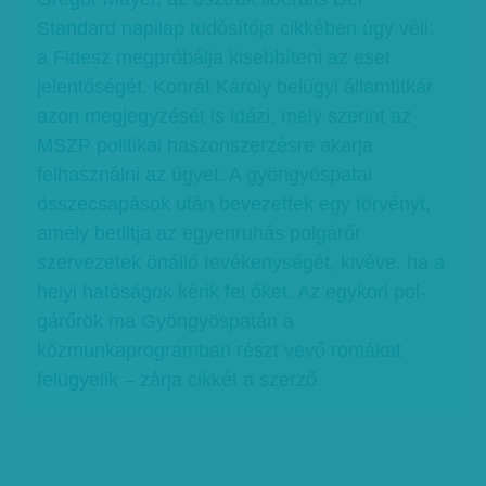
Standard napilap tudósítója cikkében úgy véli:
a Fidesz megpróbálja kisebbíteni az eset
jelentőségét. Konrát Károly belügyi államtitkár
azon megjegyzését is idézi, mely szerint az
MSZP politikai haszonszerzésre akarja
felhasználni az ügyet. A gyön­gyöspatai
összecsapások után bevezettek egy törvényt,
amely betiltja az egyenruhás polgárőr
szervezetek önálló tevékenységét, kivéve, ha a
helyi hatóságok kérik fel őket. Az egykori pol­­
gárőrök ma Gyöngyöspatán a
közmunkaprogramban részt vevő romákat
felügyelik – zárja cikkét a szerző.