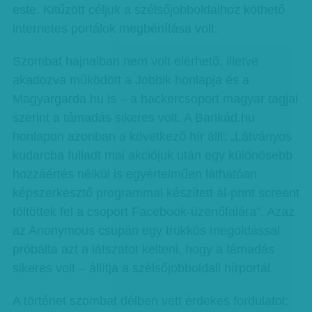
este. Kitűzött céljuk a szélsőjobboldalhoz köthető
internetes portálok megbénítása volt.
Szombat hajnalban nem volt elérhető, illetve
akadozva működött a Jobbik honlapja és a
Magyargarda.hu is – a hackercsoport magyar tagjai
szerint a támadás sikeres volt. A Barikád.hu
honlapon azonban a következő hír állt: „Látványos
kudarcba fulladt mai akciójuk után egy különösebb
hozzáértés nélkül is egyértelműen láthatóan
képszerkesztő programmal készített ál-print screent
töltöttek fel a csoport Facebook-üzenőfalára”. Azaz
az Anonymous csupán egy trükkös megoldással
próbálta azt a látszatot kelteni, hogy a támadás
sikeres volt – állítja a szélsőjobboldali hírportál.
A történet szombat délben vett érdekes fordulatot: