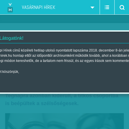
VASÁRNAPI HÍREK
 Látogatónk!
Tétova támadás
i Hírek című közéleti hetilap utolsó nyomtatott lapszáma 2018. december 8-án jel
hirek.hu honlap ettől az időponttól archívumként működik tovább, ahol a korábban
Szerző:
Diószegi-Horváth Nóra
| Megjelent a 2012. április 22.-i
égi módon kereshetők, de a tartalom nem frissül, és az egyes írások sem kommente
lapszámban
t köszönjük,
Ez már cyberháború. Az Anonymous
hackercsoport megtámadta a Jobbik honlapját.
Tegnapra azonban kiderült, a titkos csoportba
is beépültek a szélsőségesek.