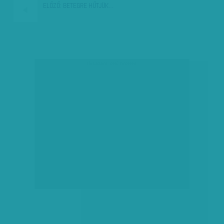
ELŐZŐ:
BETEGRE HŰTJÜK…
társadalmi célú hirdetés