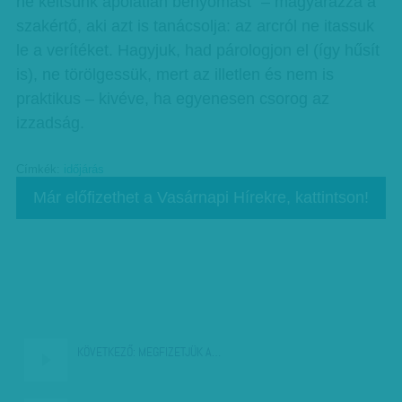
ne keltsünk ápolatlan benyomást” – magyarázza a
szakértő, aki azt is tanácsolja: az arcról ne itassuk
le a verítéket. Hagyjuk, had párologjon el (így hűsít
is), ne törölgessük, mert az illetlen és nem is
praktikus – kivéve, ha egyenesen csorog az
izzadság.
Címkék:
időjárás
Már előfizethet a Vasárnapi Hírekre, kattintson!
KÖVETKEZŐ:
MEGFIZETJÜK A…