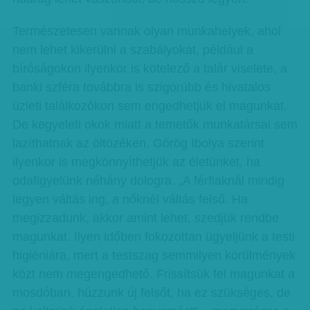
Természetesen vannak olyan munkahelyek, ahol
nem lehet kikerülni a szabályokat, például a
bíróságokon ilyenkor is kötelező a talár viselete, a
banki szféra továbbra is szigorúbb és hivatalos
üzleti találkozókon sem engedhetjük el magunkat.
De kegyeleti okok miatt a temetők munkatársai sem
lazíthatnak az öltözéken. Görög Ibolya szerint
ilyenkor is megkönnyíthetjük az életünket, ha
odafigyelünk néhány dologra. „A férfiaknál mindig
legyen váltás ing, a nőknél váltás felső. Ha
megizzadunk, akkor amint lehet, szedjük rendbe
magunkat. Ilyen időben fokozottan ügyeljünk a testi
higiéniára, mert a testszag semmilyen körülmények
közt nem megengedhető. Frissítsük fel magunkat a
mosdóban, húzzunk új felsőt, ha ez szükséges, de