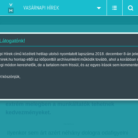
VASÁRNAPI HÍREK
 Látogatónk!
Harisnyát ne húzzunk - mit
i Hírek című közéleti hetilap utolsó nyomtatott lapszáma 2018. december 8-án jel
hirek.hu honlap ettől az időponttól archívumként működik tovább, ahol a korábban
hordjunk a kánikulában?
égi módon kereshetők, de a tartalom nem frissül, és az egyes írások sem kommente
Szerző:
Diószegi-Horváth Nóra
| Megjelent a 2012. július 06.-i
t köszönjük,
lapszámban
A kánikulában a szabályok is változnak: az
extrém melegben a munkáltatók tehetnek
kedvezményeket.
hirdetes
Ilyenkor sem árt azért néhány dologra odafigyelni