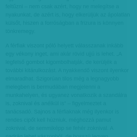
feltűzni – nem csak azért, hogy ne melegítse a
nyakunkat, de azért is, hogy elkerüljük az ápolatlan
külsőt, hiszen a forróságban a frizura is könnyen
tönkremegy.
A férfiak viszont póló helyett válasszanak inkább
egy vékony inget, ami akár rövid ujjú is lehet. „A
legfelső gombot kigombolhatják, de kerüljék a
további kitárulkozást. A nyakkendő viszont ilyenkor
elmaradhat. Szigorúan tilos még a legnagyobb
melegben is bermudában megjelenni a
munkahelyen, és ugyanez vonatkozik a szandálra
is, zoknival és anélkül is” – figyelmeztet a
tanácsadó. Sajnos a férfiaknak még ilyenkor is
rendes cipőt kell húzniuk, méghozzá pamut
zoknival, de semmiképp se fehér zoknival. A
nadrág lehet vászonból, de hosszú legyen.