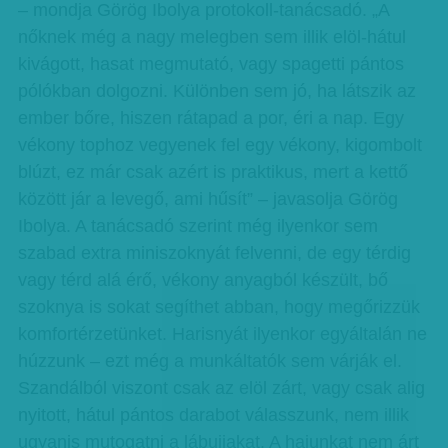
– mondja Görög Ibolya protokoll-tanácsadó. „A
nőknek még a nagy melegben sem illik elöl-hátul
kivágott, hasat megmutató, vagy spagetti pántos
pólókban dolgozni. Különben sem jó, ha látszik az
ember bőre, hiszen rátapad a por, éri a nap. Egy
vékony tophoz vegyenek fel egy vékony, kigombolt
blúzt, ez már csak azért is praktikus, mert a kettő
között jár a levegő, ami hűsít” – javasolja Görög
Ibolya. A tanácsadó szerint még ilyenkor sem
szabad extra miniszoknyát felvenni, de egy térdig
vagy térd alá érő, vékony anyagból készült, bő
szoknya is sokat segíthet abban, hogy megőrizzük
komfortérzetünket. Harisnyát ilyenkor egyáltalán ne
húzzunk – ezt még a munkáltatók sem várják el.
Szandálból viszont csak az elöl zárt, vagy csak alig
nyitott, hátul pántos darabot válasszunk, nem illik
ugyanis mutogatni a lábujjakat. A hajunkat nem árt