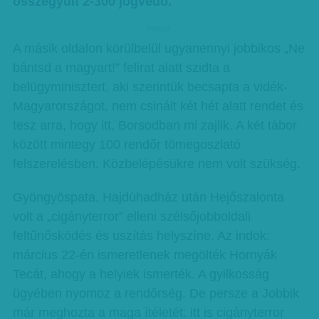
összegyűlt 2-300 jogvédő.
hirdetes
A másik oldalon körülbelül ugyanennyi jobbikos „Ne
bántsd a magyart!” felirat alatt szidta a
belügyminisztert, aki szerintük becsapta a vidék-
Magyarországot, nem csinált két hét alatt rendet és
tesz arra, hogy itt, Borsodban mi zajlik. A két tábor
között mintegy 100 rendőr tömegoszlató
felszerelésben. Közbe­lépé­sükre nem volt szükség.
Gyöngyöspata, Hajdúhadház után Hejőszalonta
volt a „cigányterror” elleni szélsőjobboldali
feltűnősködés és uszítás helyszíne. Az indok:
március 22-én ismeretlenek megölték Hornyák
Tecát, ahogy a helyiek ismerték. A gyilkosság
ügyében nyomoz a rendőrség. De persze a Jobbik
már meghozta a maga ítéletét: itt is cigányterror