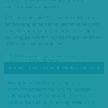
tábor a „cigánybűnözés” kifejezést skandálta, a
másik a „nácik” szót kiabálta.
A Kossuth Lajos utca 23. számú ház előtt akkor
már sok virág és mécses emlékezett az áldozatra.
Házával szemben a helyi kultúrház, rajta felirat:
épül, megújul a vidékfejlesztési program keretében
az Európai Unió támogatásával.
Címkék:
Magyarországi Európa Társaság
,
kormány
,
Jobbik
,
tüntetés-demonstráció-sztrájk-tiltakozás
Már előfizethet a Vasárnapi Hírekre, kattintson!
Megtámadták az ATV tudósítóját – írta az
atv.hu. Hejőszalonta felé tartó munkatársuk
autója mellé érkező motoros betörte a
vezetőoldali ablakot. Az nem egyértelmű, hogy