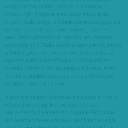
Magyarország halála”. Sneider azt mondta, a
Fidesz „nyílt magyarellenes rasszista politikát
folytat”. Balla Gergő, a Jobbik másik országgyűlési
képviselője arról szónokolt, hogy Hejőszalontán
nem „sima gyilkosságról” van szó, ez „rasszista
mészárlás volt”. Balla szerint a cigányoknak érdeke
a Jobbik győzelme, mert „a rend és a munka az
egyetlen kitőrési lehetőségük”. A képviselő azt
mondta, Orbán Viktor és belügyminisztere, Pintér
Sándor „csináljon rendet, és ne az alkotmányos
kérdőívvel bohóckodjanak”.
A jobbikos csoport fáklyákkal a kezében elindult a
márciusban meggyilkolt nő háza felé. Az
antirasszisták a Himnusszal fogadták őket, majd
ezt követően heves szócsata kezdődött: az egyik