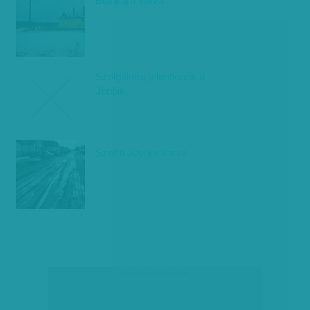
Biankára várva
Szolgálatra jelentkezik a
Jobbik
Szebb Jövőre várva
társadalmi célú hirdetés