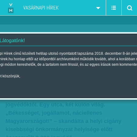
VASÁRNAPI HÍREK
 Látogatónk!
Világok harca Hejőszalontán
i Hírek című közéleti hetilap utolsó nyomtatott lapszáma 2018. december 8-án jel
hirek.hu honlap ettől az időponttól archívumként működik tovább, ahol a korábban
Szerző:
Gündisch Mónika
| Megjelent a 2011. április 03.-i lapszámban
égi módon kereshetők, de a tartalom nem frissül, és az egyes írások sem kommente
t köszönjük,
Egyetlen utca választotta csak el tegnap
Hejőszalontán az árpádsávos és pártemblémás
zászlók alatt összegyűlt jobbi kosokat a civil
jogvédőktől. Egy utca, két külön világ.
„Békességet, jogállamot, náciellenes
Magyarországot!” – skandálta a helyi cigány
kisebbségi önkormányzat helyisége előtt