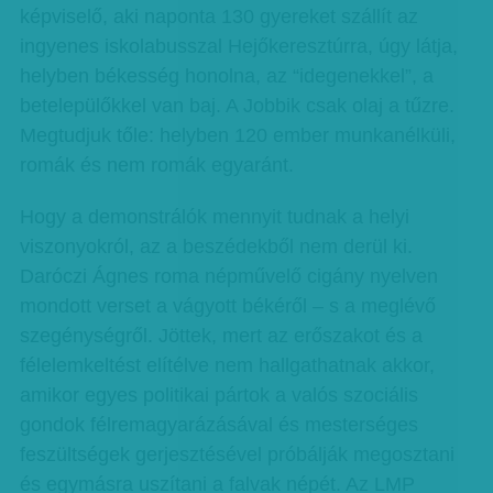
képviselő, aki naponta 130 gyereket szállít az
ingyenes iskolabusszal Hejőkeresztúrra, úgy látja,
helyben békesség honolna, az “idegenekkel”, a
betelepülőkkel van baj. A Jobbik csak olaj a tűzre.
Megtudjuk tőle: helyben 120 ember munkanélküli,
romák és nem romák egyaránt.
Hogy a demonstrálók mennyit tudnak a helyi
viszonyokról, az a beszédekből nem derül ki.
Daróczi Ágnes roma népművelő cigány nyelven
mondott verset a vágyott békéről – s a meglévő
szegénységről. Jöttek, mert az erőszakot és a
félelemkeltést elítélve nem hallgathatnak akkor,
amikor egyes politikai pártok a valós szociális
gondok félremagyarázásával és mesterséges
feszültségek gerjesztésével próbálják megosztani
és egymásra uszítani a falvak népét. Az LMP