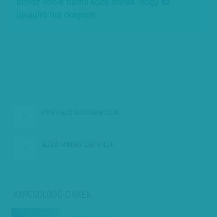
ehhez volt-e bármi köze annak, hogy az
újságíró hol dolgozik.
KÖVETKEZŐ:
ALKOTMÁNYOZÓK…
ELŐZŐ:
MINDEN SZÉTHULLIK
KAPCSOLÓDÓ CIKKEK