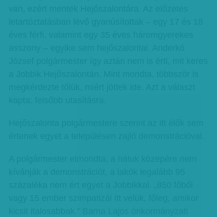
van, ezért mentek Hejőszalontára. Az előzetes
letartóztatásban lévő gyanúsítottak – egy 17 és 18
éves férfi, valamint egy 35 éves háromgyerekes
asszony – egyike sem hejőszalontai. Anderkó
József polgármester így aztán nem is érti, mit keres
a Jobbik Hejőszalontán. Mint mondta, többször is
megkérdezte tőlük, miért jöttek ide. Azt a választ
kapta: felsőbb utasításra.
Hejőszalonta polgármestere szerint az itt élők sem
értenek egyet a településen zajló demonstrációval.
A polgármester elmondta, a hátuk közepére nem
kívánják a demonstrációt, a lakók legalább 95
százaléka nem ért egyet a Jobbikkal. „850 főből
vagy 15 ember szimpatizál itt velük, főleg, amikor
kicsit italosabbak.” Barna Lajos önkormányzati