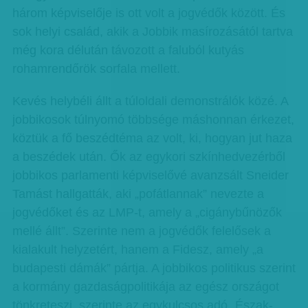
három képviselője is ott volt a jogvédők között. És
sok helyi család, akik a Jobbik masírozásától tartva
még kora délután távozott a faluból kutyás
rohamrendőrök sorfala mellett.
Kevés helybéli állt a túloldali demonstrálók közé. A
jobbikosok túlnyomó többsége máshonnan érkezet,
köztük a fő beszédtéma az volt, ki, hogyan jut haza
a beszédek után. Ők az egykori szkínhedvezérből
jobbikos parlamenti képviselővé avanzsált Sneider
Tamást hallgatták, aki „pofátlannak” nevezte a
jogvédőket és az LMP-t, amely a „cigánybűnözők
mellé állt”. Szerinte nem a jogvédők felelősek a
kialakult helyzetért, hanem a Fidesz, amely „a
budapesti dámák” pártja. A jobbikos politikus szerint
a kormány gazdaságpolitikája az egész országot
tönkreteszi, szerinte az egykulcsos adó „Észak-