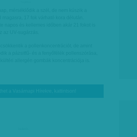
hirdetes
nap, mérséklődik a szél, de nem kúszik a
 magasra, 17 fok várható kora délután.
e napos és kellemes időben akár 21 fokot is
sz az UV-sugárzás.
csökkentik a pollenkoncentrációt, de amint
ódik a pázsitfű- és a fenyőfélék pollenszórása,
kültéri allergén gombák koncentrációja is.
thet a Vasárnapi Hírekre, kattintson!
hirdetés