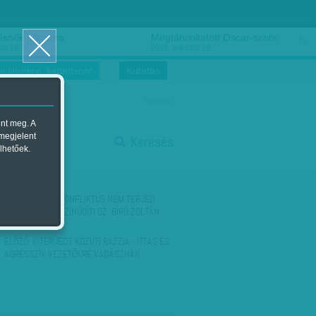
ősnők nőnapra
Megtáncoltatott Oscar-szobor
us 16.
2018. március 16.
i Hírekre, kattintson!
Kutatás
magyar
ent meg. A
start
 megjelent
Keresés
lhetőek.
stop
KÖVETKEZŐ:
A KONFLIKTUS NEM TERJED
TOVÁBB - VALÓSZÍNŰSÍTI SZ. BÍRÓ ZOLTÁN
ELŐZŐ:
KITERJEDT KÖZÚTI RAZZIA - ITTAS ÉS
AGRESSZÍV VEZETŐKRE VADÁSZNAK