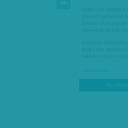
Hétfőn már előbújik a 
hőmérő higanyszála túl
Kedden az országszert
mérhetünk, és erős le
A záporok átmenetileg 
kisüt a nap, újra fokoz
valamint magas lesz a 
Címkék:
időjárás
Már előfize