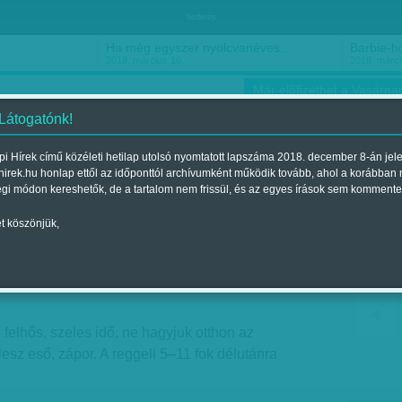
hirdetés
Ha még egyszer nyolcvanéves…
Barbie-h
2018. március 16.
2018. márci
Már előfizethet a Vasárnap
 Látogatónk!
i Hírek című közéleti hetilap utolsó nyomtatott lapszáma 2018. december 8-án jel
hirek.hu honlap ettől az időponttól archívumként működik tovább, ahol a korábban
ókusz
Szerintem
Ízlés
Sport
égi módon kereshetők, de a tartalom nem frissül, és az egyes írások sem kommente
t köszönjük,
ibírni
Megjelent a 2014. május 04.-i lapszámban
 felhős, szeles idő, ne hagyjuk otthon az
lesz eső, zápor. A reggeli 5–11 fok délutánra