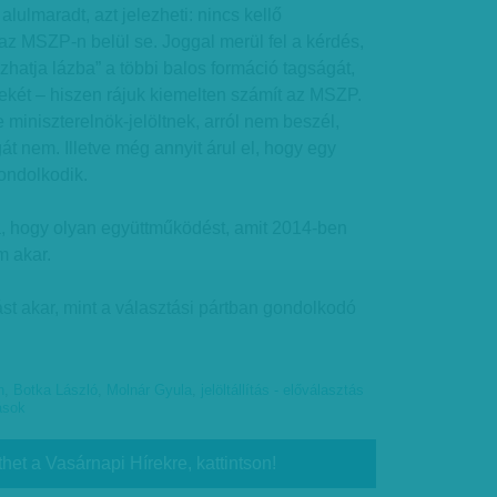
alulmaradt, azt jelezheti: nincs kellő
az MSZP-n belül se. Joggal merül fel a kérdés,
hatja lázba” a többi balos formáció tagságát,
etekét – hiszen rájuk kiemelten számít az MSZP.
e miniszterelnök-jelöltnek, arról nem beszél,
t nem. Illetve még annyit árul el, hogy egy
ondolkodik.
ja, hogy olyan együttműködést, amit 2014-ben
m akar.
ást akar, mint a választási pártban gondolkodó
n
,
Botka László
,
Molnár Gyula
,
jelöltállítás - előválasztás
ások
thet a Vasárnapi Hírekre, kattintson!