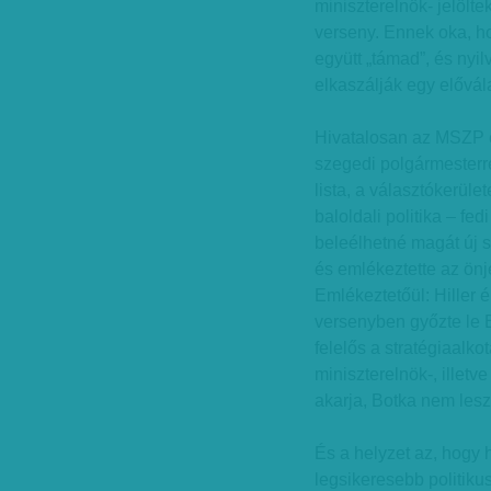
miniszterelnök- jelölte
verseny. Ennek oka, h
együtt „támad”, és nyi
elkaszálják egy elővál
Hivatalosan az MSZP e
szegedi polgármesterre
lista, a választókerüle
baloldali politika – fed
beleélhetné magát új sz
és emlékeztette az önj
Emlékeztetőül: Hiller é
versenyben győzte le Bo
felelős a stratégiaalkotá
miniszterelnök-, illetv
akarja, Botka nem lesz 
És a helyzet az, hogy 
legsikeresebb politiku