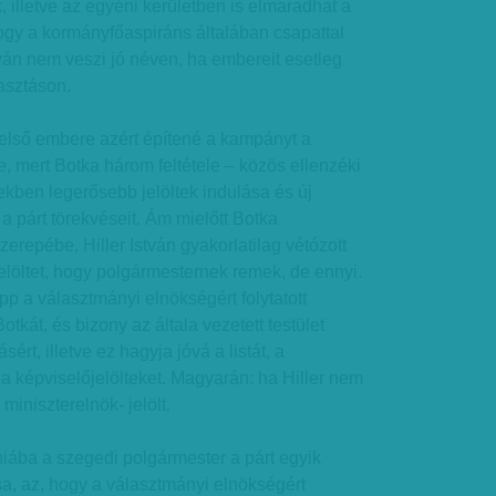
k, illetve az egyéni kerületben is elmaradhat a
ogy a kormányfőaspiráns általában csapattal
lván nem veszi jó néven, ha embereit esetleg
asztáson.
lső embere azért építené a kampányt a
, mert Botka három feltétele – közös ellenzéki
tekben legerősebb jelöltek indulása és új
i a párt törekvéseit. Ám mielőtt Botka
erepébe, Hiller István gyakorlatilag vétózott
elöltet, hogy polgármesternek remek, de ennyi.
pp a választmányi elnökségért folytatott
tkát, és bizony az általa vezetett testület
sért, illetve ez hagyja jóvá a listát, a
e a képviselőjelölteket. Magyarán: ha Hiller nem
miniszterelnök- jelölt.
hiába a szegedi polgármester a párt egyik
sa, az, hogy a választmányi elnökségért