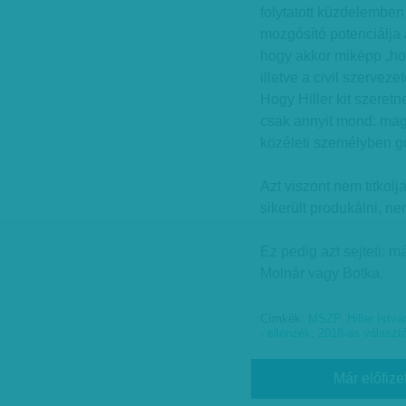
folytatott küzdelemben 
mozgósító potenciálja 
hogy akkor miképp „hoz
illetve a civil szervez
Hogy Hiller kit szeretn
csak annyit mond: magá
közéleti személyben g
Azt viszont nem titkol
sikerült produkálni, ne
Ez pedig azt sejteti: m
Molnár vagy Botka.
Címkék:
MSZP
,
Hiller Istvá
- ellenzék
,
2018-as választ
Már előfize