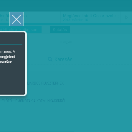
ősnők nőnapra
Megtáncoltatott Oscar-szobor
us 16.
2018. március 16.
i Hírekre, kattintson!
Kutatás
magyar
ent meg. A
start
 megjelent
Keresés
lhetőek.
stop
KÖVETKEZŐ:
MILLIÁRDOS PLUSZTERHEK
ELŐZŐ:
LEMONDTAK A KÖZMUNKÁSOKRÓL