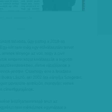
 - VH, 2016. december 30.
hirdetes
ldött fallabda, úgy pattog a 2018-as
Egy-két hete még egy előválasztási tervet
, aminek lényege az volt, hogy a civil
rtok emberei közül kiválasszák a legjobb
lasztókerületekben, illetve rátaláljanak a
elnök-jelöltre. Csakhogy erre a feladatra
t Botka László, aki 2002 óta irányítja Szegedet.
egen üdvözölte ambícióit, mondván: remek
s címerfigurájának.
ése felülírja/semmissé teszi az
 egyrészt nem mérkőznek egymással a