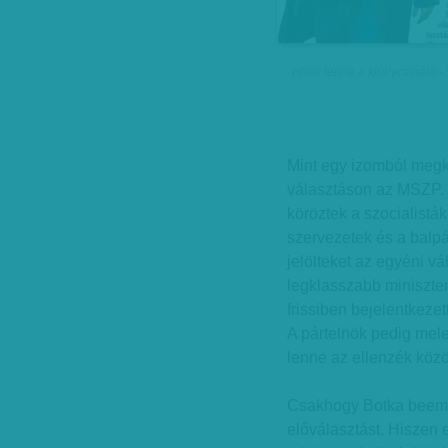
Hiller lenne a királycsináló
Mint egy izomból megkü
választáson az MSZP. 
köröztek a szocialisták
szervezetek és a balpá
jelölteket az egyéni vá
legklasszabb miniszter
frissiben bejelentkezet
A pártelnök pedig mel
lenne az ellenzék közö
Csakhogy Botka beemel
előválasztást. Hiszen