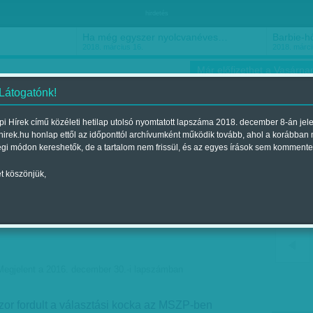
hirdetés
Ha még egyszer nyolcvanéves…
Barbie-h
2018. március 16.
2018. márci
Már előfizethet a Vasárnap
 Látogatónk!
i Hírek című közéleti hetilap utolsó nyomtatott lapszáma 2018. december 8-án jel
hirek.hu honlap ettől az időponttól archívumként működik tovább, ahol a korábban
ókusz
Szerintem
Ízlés
Sport
égi módon kereshetők, de a tartalom nem frissül, és az egyes írások sem kommente
t köszönjük,
a királycsináló - Ha ő nem
a nem lesz miniszterelnök-
Megjelent a 2016. december 30.-i lapszámban
zor fordult a választási kocka az MSZP-ben