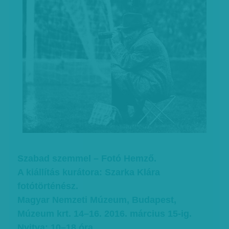
Szabad szemmel – Fotó Hemző.
A kiállítás kurátora: Szarka Klára
fotótörténész.
Magyar Nemzeti Múzeum, Budapest,
Múzeum krt. 14–16. 2016. március 15-ig.
Nyitva: 10–18 óra