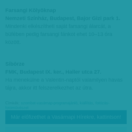
Farsangi Kölyöknap
Nemzeti Színház, Budapest, Bajor Gizi park 1.
Mindenki elkészítheti saját farsangi álarcát, a
büfében pedig farsangi fánkot ehet 10–13 óra
között.
Síbörze
FMK, Budapest IX. ker., Haller utca 27.
Ha menekülne a Valentin-naptól valamilyen havas
tájra, akkor itt felszerelkezhet az útra.
Címkék:
szombat-vasárnap-programajánló
,
kiállítás
,
fotózás-
fotóművészet
Már előfizethet a Vasárnapi Hírekre, kattintson!