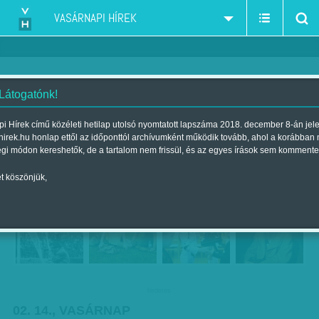
VASÁRNAPI HÍREK
 Látogatónk!
Így is lehet - ajánlataink február
i Hírek című közéleti hetilap utolsó nyomtatott lapszáma 2018. december 8-án jel
hirek.hu honlap ettől az időponttól archívumként működik tovább, ahol a korábban
14-re
égi módon kereshetők, de a tartalom nem frissül, és az egyes írások sem kommente
Szerző:
VH ajánló
| Megjelent a 2016. február 13.-i lapszámban
t köszönjük,
hirdetes
02. 14., VASÁRNAP