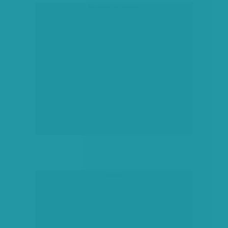
társadalmi célú hirdetés
hirdetés