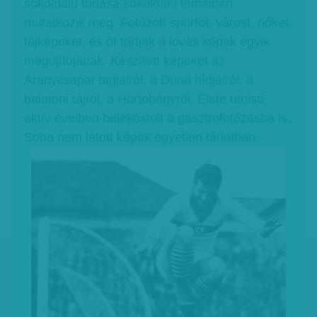
sokoldalú tudása sokoldalú témáiban
mutatkozik meg. Fotózott sportot, várost, nőket,
tájképeket, és őt tartják a lovas képek egyik
megújítójának. Készített képeket az
Aranycsapat tagjairól, a Duna hídjairól, a
balatoni tájról, a Hortobágyról. Élete utolsó
aktív éveiben belekóstolt a gasztrofotózásba is.
Soha nem látott képek egyetlen tárlatban.