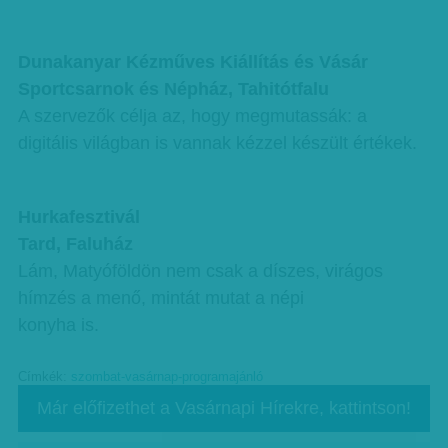
Dunakanyar Kézműves Kiállítás és Vásár
Sportcsarnok és Népház, Tahitótfalu
A szervezők célja az, hogy megmutassák: a
digitális világban is vannak kézzel készült értékek.
Hurkafesztivál
Tard, Faluház
Lám, Matyóföldön nem csak a díszes, virágos
hímzés a menő, mintát mutat a népi
konyha is.
Címkék:
szombat-vasárnap-programajánló
Már előfizethet a Vasárnapi Hírekre, kattintson!