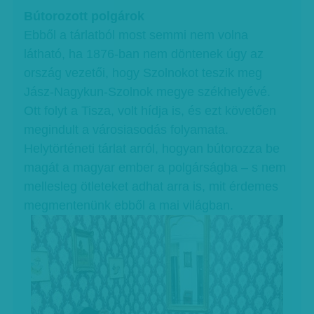
Bútorozott polgárok
Ebből a tárlatból most semmi nem volna
látható, ha 1876-ban nem döntenek úgy az
ország vezetői, hogy Szolnokot teszik meg
Jász-Nagykun-Szolnok megye székhelyévé.
Ott folyt a Tisza, volt hídja is, és ezt követően
megindult a városiasodás folyamata.
Helytörténeti tárlat arról, hogyan bútorozza be
magát a magyar ember a polgárságba – s nem
mellesleg ötleteket adhat arra is, mit érdemes
megmentenünk ebből a mai világban.