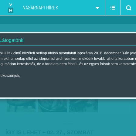
VASÁRNAPI HÍREK
 Látogatónk!
Így is lehet - ajánlataink február
i Hírek című közéleti hetilap utolsó nyomtatott lapszáma 2018. december 8-án jel
hirek.hu honlap ettől az időponttól archívumként működik tovább, ahol a korábban
27-re
égi módon kereshetők, de a tartalom nem frissül, és az egyes írások sem kommente
Szerző:
VH ajánló
| Megjelent a 2016. február 27.-i lapszámban
t köszönjük,
hirdetes
ÍGY IS LEHET – 02. 27., SZOMBAT