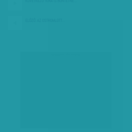
KÖVETKEZŐ:
KÍNA IS BÜNTETNÉ…
ELŐZŐ:
AZ OSTROMLOTT…
társadalmi célú hirdetés