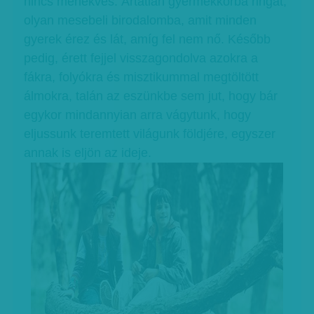
nincs menekvés. Ártatlan gyermekkorba ringat,
olyan mesebeli birodalomba, amit minden
gyerek érez és lát, amíg fel nem nő. Később
pedig, érett fejjel visszagondolva azokra a
fákra, folyókra és misztikummal megtöltött
álmokra, talán az eszünkbe sem jut, hogy bár
egykor mindannyian arra vágytunk, hogy
eljussunk teremtett világunk földjére, egyszer
annak is eljön az ideje.