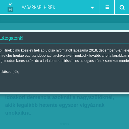
VASÁRNAPI HÍREK
 Látogatónk!
Így védik nagyszüleiket az
i Hírek című közéleti hetilap utolsó nyomtatott lapszáma 2018. december 8-án jel
hirek.hu honlap ettől az időponttól archívumként működik tovább, ahol a korábban
unokák
égi módon kereshetők, de a tartalom nem frissül, és az egyes írások sem kommente
Szerző:
Munkatársunktól
| Megjelent a 2016. szeptember 03.-i
t köszönjük,
lapszámban
Ritkábban alakul ki az Alzheimer-kór és az
időskori demencia azoknál a nagyszülőknél,
akik legalább hetente egyszer vigyáznak
unokáikra.
hirdetes