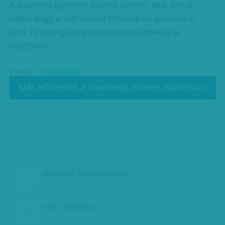
A Stanford egyetem kutatói szerint, akik heti 5
napot vagy ennél többet töltenek az unokákkal,
azok is gyengébb eredményeket értek el a
teszteken.
Címkék:
orvostudomány
Már előfizethet a Vasárnapi Hírekre, kattintson!
KÖVETKEZŐ:
EMBERI SZERVEKET…
ELŐZŐ:
MEGELŐZIK A…