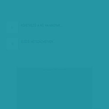
KÖVETKEZŐ:
A NŐ, HA MAGYAR...
ELŐZŐ:
HÉTSZÁZHETVEN…
társadalmi célú hirdetés