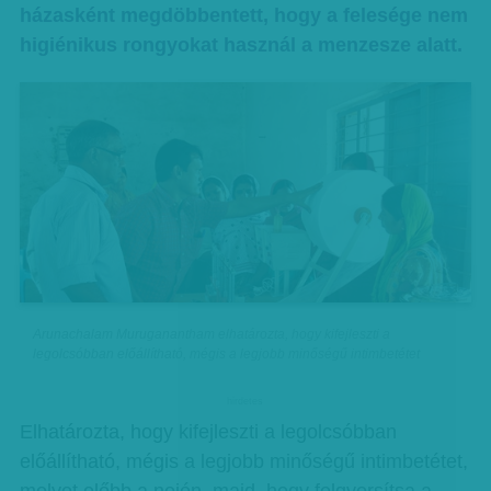
házasként megdöbbentett, hogy a felesége nem
higiénikus rongyokat használ a menzesze alatt.
Arunachalam Muruganantham elhatározta, hogy kifejleszti a
legolcsóbban előállítható, mégis a legjobb minőségű intimbetétet
hirdetes
Elhatározta, hogy kifejleszti a legolcsóbban
előállítható, mégis a legjobb minőségű intimbetétet,