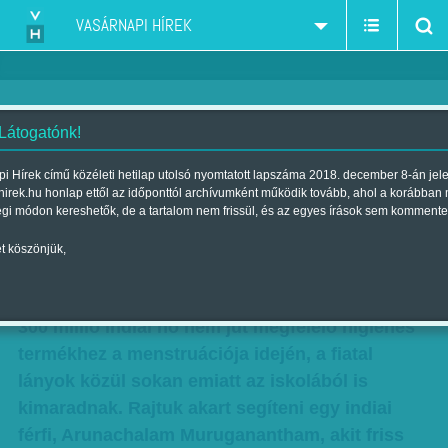
VASÁRNAPI HÍREK
 Látogatónk!
Százmilliók gondjára talált
i Hírek című közéleti hetilap utolsó nyomtatott lapszáma 2018. december 8-án jel
hirek.hu honlap ettől az időponttól archívumként működik tovább, ahol a korábban
megoldást: szegény nőkön segít
égi módon kereshetők, de a tartalom nem frissül, és az egyes írások sem kommente
a 'menstruáló' férfi
t köszönjük,
Szerző:
Munkatársunktól
| Megjelent a 2016. március 05.-i lapszámban
300 millió indiai nő nem jut megfelelő higiénés
termékhez a menstruációja idején, a fiatal
lányok közül sokan emiatt az iskolából is
kimaradnak. Rajtuk akart segíteni egy indiai
férfi, Arunachalam Muruganantham, akit friss