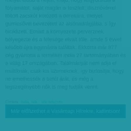
melyet előbb a nején, majd, hogy felgyorsítsa a
folyamatot, saját magán is tesztelt: disznóvérrel
töltött zacskót kötözött a derekára, melyet
gumicsővel bevezetett az alsónadrágjába, s így
biciklizett. Emiatt a környezete perverznek
bélyegezte és a felesége elvált tőle, ámde 5 évvel
később újra egymásra találtak. Ekkorra már 877
cég gyártotta a termékét India 27 tartományában és
a világ 17 országában. Találmányát nem adja el
multiknak, csak kis üzemeknek, így biztosítja, hogy
ne emelhessék a betét árát, és még a
legszegényebb nők is meg tudják venni.
Címkék:
India
,
nők - nők helyzete
Már előfizethet a Vasárnapi Hírekre, kattintson!