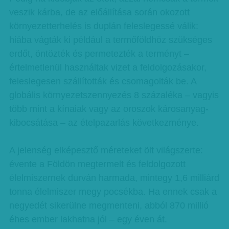
veszik kárba, de az előállítása során okozott
környezetterhelés is duplán feleslegessé válik:
hiába vágták ki például a termőföldhöz szükséges
erdőt, öntözték és permetezték a terményt –
értelmetlenül használtak vizet a feldolgozásakor,
feleslegesen szállították és csomagolták be. A
globális környezetszennyezés 8 százaléka – vagyis
több mint a kínaiak vagy az oroszok károsanyag-
kibocsátása – az ételpazarlás következménye.
A jelenség elképesztő méreteket ölt világszerte:
évente a Földön megtermelt és feldolgozott
élelmiszernek durván harmada, mintegy 1,6 milliárd
tonna élelmiszer megy pocsékba. Ha ennek csak a
negyedét sikerülne megmenteni, abból 870 millió
éhes ember lakhatna jól – egy éven át.