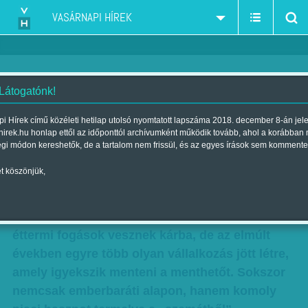
VASÁRNAPI HÍREK
 Látogatónk!
Inkább kárba, mint pocsékba
i Hírek című közéleti hetilap utolsó nyomtatott lapszáma 2018. december 8-án jel
hirek.hu honlap ettől az időponttól archívumként működik tovább, ahol a korábban
Szerző:
Szűcs Ágnes
| Megjelent a 2016. október 01.-i lapszámban
égi módon kereshetők, de a tartalom nem frissül, és az egyes írások sem kommente
t köszönjük,
A világszerte megtermelt és megfőzött étel
harmada a kukában végzi. A fejlett
társadalmakban főleg a bolti termékek és az
éttermi fogások vesznek kárba, de az elmúlt
években egyre több olyan vállalkozás jött létre,
amely igyekszik menteni a menthetőt. Sokszor
nemcsak emberbaráti alapon, hanem komoly