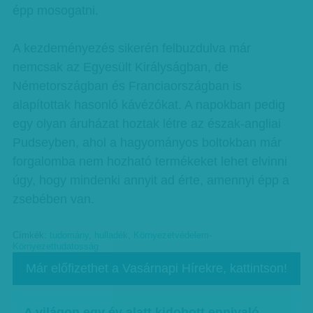
épp mosogatni.
A kezdeményezés sikerén felbuzdulva már
nemcsak az Egyesült Királyságban, de
Németországban és Franciaországban is
alapítottak hasonló kávézókat. A napokban pedig
egy olyan áruházat hoztak létre az észak-angliai
Pudseyben, ahol a hagyományos boltokban már
forgalomba nem hozható termékeket lehet elvinni
úgy, hogy mindenki annyit ad érte, amennyi épp a
zsebében van.
Címkék:
tudomány
,
hulladék
,
Környezetvédelem-
Környezettudatosság
Már előfizethet a Vasárnapi Hírekre, kattintson!
A világon egy év alatt kidobott ennivaló