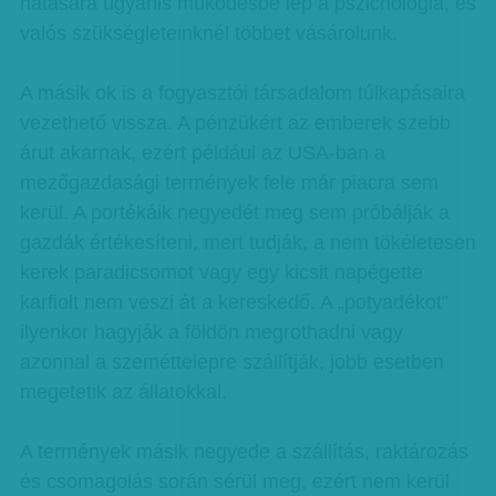
hatására ugyanis működésbe lép a pszichológia, és
valós szükségleteinknél többet vásárolunk.
A másik ok is a fogyasztói társadalom túlkapásaira
vezethető vissza. A pénzükért az emberek szebb
árut akarnak, ezért például az USA-ban a
mezőgazdasági termények fele már piacra sem
kerül. A portékáik negyedét meg sem próbálják a
gazdák értékesíteni, mert tudják, a nem tökéletesen
kerek paradicsomot vagy egy kicsit napégette
karfiolt nem veszi át a kereskedő. A „potyadékot”
ilyenkor hagyják a földön megrothadni vagy
azonnal a szeméttelepre szállítják, jobb esetben
megetetik az állatokkal.
A termények másik negyede a szállítás, raktározás
és csomagolás során sérül meg, ezért nem kerül