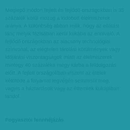
Meglepő módon fejlett és fejlődő országokban is 35
százalék körül mozog a kidobott élelmiszerek
aránya. A különbség abban rejlik, hogy az ellátási
lánc melyik fázisában kerül kukába az ennivaló. A
fejlődő országokban az alacsony technológiai
színvonal, az elégtelen tárolási körülmények vagy
időjárási viszontagságok miatt az élelmiszerek
mintegy 40 százaléka megy kárba a feldolgozás
előtt. A fejlett országokban viszont az ételek
kétötöde a folyamat legvégén semmisül meg,
vagyis a háztartások vagy az éttermek kukájában
landol.
Fogyasztói fennhéjázás