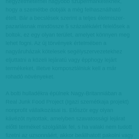
négyzetméternél nagyobb szupermarketeknek,
hogy a szemétbe dobják a még felhasználható
ételt. Bár a becslések szerint a teljes élelmiszer-
pazarlásnak mindössze 5 százalékáért felelősek a
boltok, ez egy olyan terület, amelyet könnyen meg
lehet fogni. Az új törvények értelmében a
nagyáruházak kötelesek segélyszervezetekhez
eljuttatni a közeli lejáratú vagy épphogy lejárt
termékeket, illetve komposztálniuk kell a már
rohadó növényeket.
A bolti hulladékra épülnek Nagy-Britanniában a
Real Junk Food Project (Igazi szemétkaja projekt)
nonprofit vállalkozásai is. Először egy olyan
kávézót nyitottak, amelyben szavatossági lejárat
előtti terméket szolgálták fel, s ha valaki nem tudott
fizetni az uzsonnáért, akkor beállhatott pakolni vagy