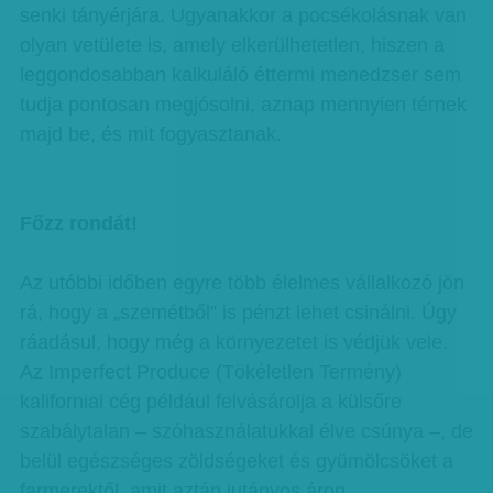
senki tányérjára. Ugyanakkor a pocsékolásnak van
olyan vetülete is, amely elkerülhetetlen, hiszen a
leggondosabban kalkuláló éttermi menedzser sem
tudja pontosan megjósolni, aznap mennyien térnek
majd be, és mit fogyasztanak.
Főzz rondát!
Az utóbbi időben egyre több élelmes vállalkozó jön
rá, hogy a „szemétből” is pénzt lehet csinálni. Úgy
ráadásul, hogy még a környezetet is védjük vele.
Az Imperfect Produce (Tökéletlen Termény)
kaliforniai cég például felvásárolja a külsőre
szabálytalan – szóhasználatukkal élve csúnya –, de
belül egészséges zöldségeket és gyümölcsöket a
farmerektől, amit aztán jutányos áron,