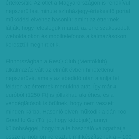
értékesítik. Az ötlet a Magyarországon is rendkívül
népszerű last minute színházjegy-értékesítő portál
működési elvéhez hasonlít: amint az éttermek
látják, hogy feleslegük marad, az erre szakosodott
weboldalokon és mobiltelefonos alkalmazásokon
keresztül meghirdetik.
Finnországban a ResQ Club (Mentőklub)
alkalmazás vált az elmúlt évben hihetetlenül
népszerűvé, amely az ebédidő után ajánlja fel
féláron az éttermek menükínálatát. Így már 4
euróból (1250 Ft) is jóllakhat, aki éhes, és a
vendéglátósok is örülnek, hogy nem veszett
minden kárba. Hasonló elven működik a dán Too
Good to Go (Túl jó, hogy kidobjuk), annyi
különbséggel, hogy itt a felhasználó válogathatja
össze a mobilon keresztül, mit készítsenek a – 100