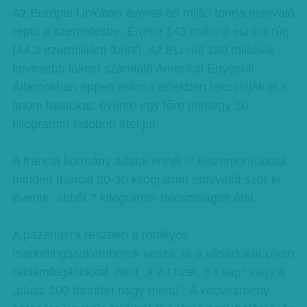
Az Európai Unióban évente 88 millió tonna ennivaló
repül a szemetesbe. Értéke 143 milliárd euróra rúg
(44,3 ezermilliárd forint). Az EU-nál 180 millióval
kevesebb lakost számláló Amerikai Egyesült
Államokban éppen ekkora értékben tékozolják el a
finom falatokat: évente egy főre mintegy 10
kilogramm kidobott étel jut.
A francia kormány adatai ennél is elszomorítóbbak:
minden francia 20-30 kilogramm ennivalót szór ki
évente, ebből 7 kilogramm becsomagolt étel.
A pazarlásra részben a fortélyos
marketingszakemberek veszik rá a vásárlókat olyan
reklámfogásokkal, mint „a 2-t fizet, 3-t kap” vagy a
„plusz 200 forintért nagy menü”. A kedvezmény