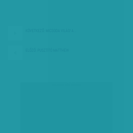
KÖVETKEZŐ:
MICSODA VILÁG! A…
ELŐZŐ:
PUSZTÍTÓ MATTHEW
társadalmi célú hirdetés