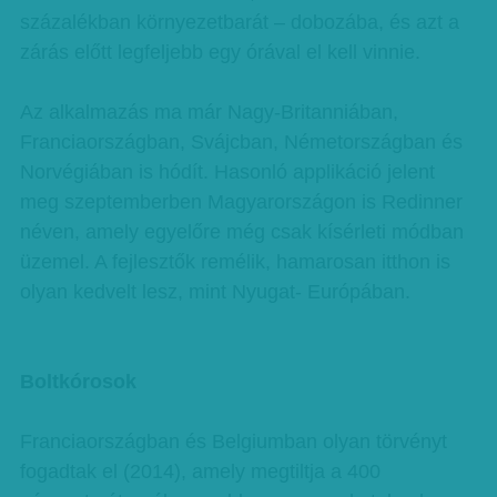
százalékban környezetbarát – dobozába, és azt a
zárás előtt legfeljebb egy órával el kell vinnie.
Az alkalmazás ma már Nagy-Britanniában,
Franciaországban, Svájcban, Németországban és
Norvégiában is hódít. Hasonló applikáció jelent
meg szeptemberben Magyarországon is Redinner
néven, amely egyelőre még csak kísérleti módban
üzemel. A fejlesztők remélik, hamarosan itthon is
olyan kedvelt lesz, mint Nyugat- Európában.
Boltkórosok
Franciaországban és Belgiumban olyan törvényt
fogadtak el (2014), amely megtiltja a 400