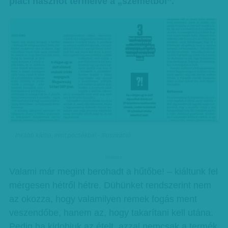
piaci hasznot termelve a „szemétből”.
Inkább kárba, mint pocsékba! - Illusztráció
hirdetes
Valami már megint berohadt a hűtőbe! – kiáltunk fel
mérgesen hétről hétre. Dühünket rendszerint nem
az okozza, hogy valamilyen remek fogás ment
veszendőbe, hanem az, hogy takarítani kell utána.
Pedig ha kidobjuk az ételt, azzal nemcsak a termék