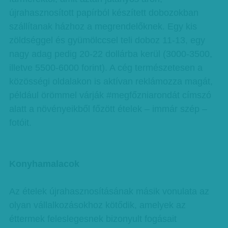
újrahasznosított papírból készített dobozokban
szállítanak házhoz a megrendelőknek. Egy kis
zöldséggel és gyümölccsel teli doboz 11-13, egy
nagy adag pedig 20-22 dollárba kerül (3000-3500,
illetve 5500-6000 forint). A cég természetesen a
közösségi oldalakon is aktívan reklámozza magát,
például örömmel várják #megfőzniarondát címszó
alatt a növényeikből főzött ételek – immár szép –
fotóit.
Konyhamalacok
Az ételek újrahasznosításának másik vonulata az
olyan vállalkozásokhoz kötődik, amelyek az
éttermek feleslegesnek bizonyult fogásait