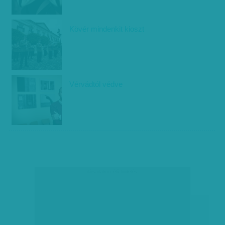
Kövér mindenkit kioszt
Vérvádtól védve
társadalmi célú hirdetés