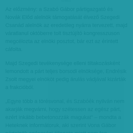
hirdetes
Az előzmény: a Szabó Gábor pártigazgató és
Novák Előd alelnök támogatását élvező Szegedi
Csanád alelnök az eredetileg nyárra tervezett, majd
váratlanul októberre tolt tisztújító kongresszuson
megcélozta az elnöki posztot, bár ezt az érintett
cáfolta.
Majd Szegedi tevékenysége elleni tiltakozásként
lemondott a párt teljes borsodi elnöksége, Endrésik
Zsolt megyei elnököt pedig árulás vádjával kizárták
a frakcióból.
„Egyre több a törésvonal, és Szabóék nyilván nem
akarják megvárni, hogy szétessen az egész párt,
ezért inkább bebetonozzák magukat” – mondta a
Heteknek informátoruk, aki szerint Vona Gábor