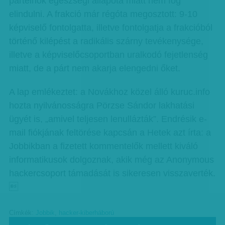
pártelnök egészségi állapota miatt nem fog
elindulni. A frakció már régóta megosztott: 9-10
képviselő fontolgatta, illetve fontolgatja a frakcióból
történő kilépést a radikális szárny tevékenysége,
illetve a képviselőcsoportban uralkodó fejetlenség
miatt, de a párt nem akarja elengedni őket.
A lap emlékeztet: a Novákhoz közel álló kuruc.info
hozta nyilvánosságra Pörzse Sándor lakhatási
ügyét is, „amivel teljesen lenullázták”. Endrésik e-
mail fiókjának feltörése kapcsán a Hetek azt írta: a
Jobbikban a fizetett kommentelők mellett kiváló
informatikusok dolgoznak, akik még az Anonymous
hackercsoport támadását is sikeresen visszaverték.

Címkék:
Jobbik
,
hacker-kiberháború