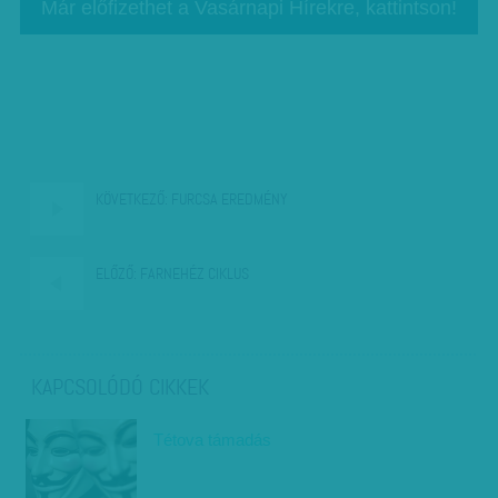
Már előfizethet a Vasárnapi Hírekre, kattintson!
KÖVETKEZŐ:
FURCSA EREDMÉNY
ELŐZŐ:
FARNEHÉZ CIKLUS
KAPCSOLÓDÓ CIKKEK
Tétova támadás