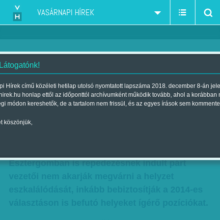
VASÁRNAPI HÍREK
 Látogatónk!
Szakad a Jobbik?
i Hírek című közéleti hetilap utolsó nyomtatott lapszáma 2018. december 8-án jel
hirek.hu honlap ettől az időponttól archívumként működik tovább, ahol a korábban
| Megjelent a 2012. május 06.-i lapszámban
égi módon kereshetők, de a tartalom nem frissül, és az egyes írások sem kommente
Váratlanul május 19-re hozták előre a Jobbik
t köszönjük,
tisztújító kongresszusát – értesült a Hetek, mely
szerint a Borsodban, Csongrádban,
Esztergomban is repedezésnek indult párt
vezetői nem akarják megvárni a helyzet
eszkalálódását, inkább bebiztosítják a 2014-es
választáson is befutó helyeket ígérő pozíciókat.