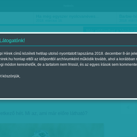
hirdetés
Ha még egyszer nyolcvanéves…
Barbie-h
2018. március 16.
2018. márci
Már előfizethet a Vasárnap
 Látogatónk!
i Hírek című közéleti hetilap utolsó nyomtatott lapszáma 2018. december 8-án jel
hirek.hu honlap ettől az időponttól archívumként működik tovább, ahol a korábban
ókusz
Szerintem
Ízlés
Sport
égi módon kereshetők, de a tartalom nem frissül, és az egyes írások sem kommente
t köszönjük,
 jövő héten?
nt a 2015. július 25.-i lapszámban
etkező hét. Mi az, ami már előre látható?