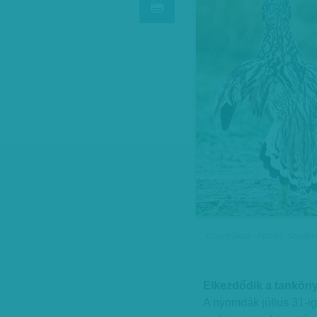
Ugartyúkok - Forrás: Shutter
Elkezdődik a tanköny
A nyomdák július 31-ig 