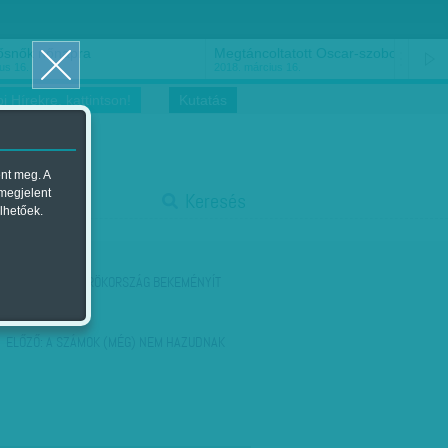
ősnők nőnapra
Megtáncoltatott Oscar-szobor
us 16.
2018. március 16.
i Hírekre, kattintson!
Kutatás
ent meg. A
start
 megjelent
Keresés
lhetőek.
stop
KÖVETKEZŐ:
TÖRÖKORSZÁG BEKEMÉNYÍT
ELŐZŐ:
A SZÁMOK (MÉG) NEM HAZUDNAK