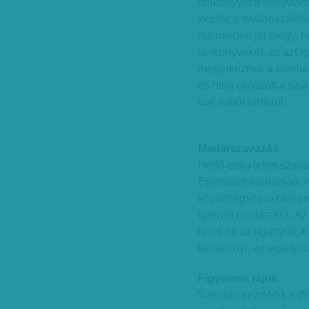
tankönyvet a könyvtáre
kezdik a továbbszállítá
Ha minden jól megy, n
tankönyveket, és azt 
megérkeznek a csomag
és hiba csúszott a szá
volt miből tanítani.
Madárszavazás
Hétfő estig lehet sza
Egyesület honlapján. 
közönségszavazást tart,
igénylő madarakra. Az id
haris és az ugartyúk. A
kétökölnyi, az ugartyú
Figyelnek rájuk
Szerdán kezdődik a B