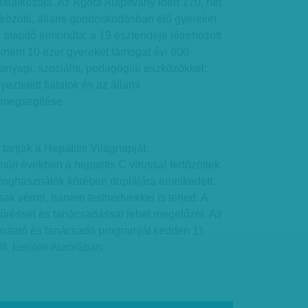
alálkozója. Az Ágota Alapítvány idén 170, hét
 közötti, állami gondoskodásban élő gyereket
alapító elmondta: a 19 esztendeje létrehozott
aknem 10 ezer gyereket támogat évi 600
anyagi, szociális, pedagógiai eszközökkel;
yeztetett fiatalok és az állami
megsegítése.
tartják a Hepatitis Világnapját.
lt években a hepatitis C vírussal fertőzöttek
roghasználók körében duplájára emelkedett.
k vérrel, hanem testnedvekkel is terjed. A
zűréssel és tanácsadással lehet megelőzni. Az
 kutató és tanácsadó programját kedden 11
II. kerületi Aurórában.