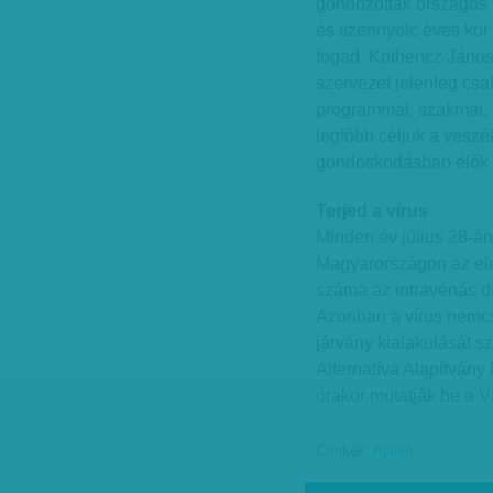
gondozottak országos t
és tizennyolc éves kor
fogad. Kothencz János 
szervezet jelenleg cs
programmal, szakmai, 
legfőbb céljuk a veszél
gondoskodásban élők 
Terjed a vírus
Minden év július 28-án 
Magyarországon az elmú
száma az intravénás d
Azonban a vírus nemcsa
járvány kialakulását s
Alternatíva Alapítvány
órakor mutatják be a VI
Címkék:
Ajánló