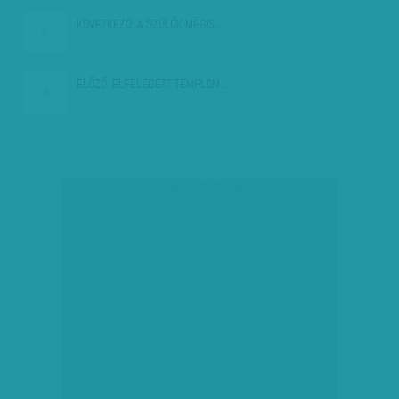
KÖVETKEZŐ:
A SZÜLŐK MÉGIS…
ELŐZŐ:
ELFELEDETT TEMPLOM…
társadalmi célú hirdetés