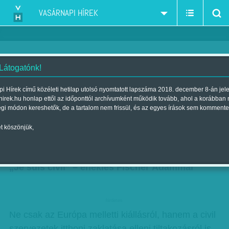
VASÁRNAPI HÍREK
 Látogatónk!
Ma este lesz a hagyományos
i Hírek című közéleti hetilap utolsó nyomtatott lapszáma 2018. december 8-án jel
hirek.hu honlap ettől az időponttól archívumként működik tovább, ahol a korábban
budapesti, Szabadság téri közös
égi módon kereshetők, de a tartalom nem frissül, és az egyes írások sem kommente
éneklés
t köszönjük,
Szerző:
Munkatársunktól
| Megjelent a 2017. június 17.-i lapszámban
„Je suis civil” – éneklés Fischer Ádámmal
hirdetes
Ne csak az Európa melletti kiállásról, hanem a civil
szervezetek itthoni zaklatása elleni tiltakozásról is