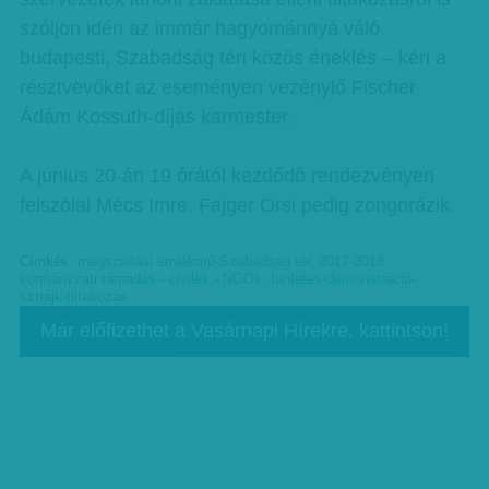
szóljon idén az immár hagyománnyá váló
budapesti, Szabadság téri közös éneklés – kéri a
résztvevőket az eseményen vezénylő Fischer
Ádám Kossuth-díjas karmester.
A június 20-án 19 órától kezdődő rendezvényen
felszólal Mécs Imre, Fajger Orsi pedig zongorázik.
Címkék:
megszállási emlékmű-Szabadság tér
,
2017-2018
kormányzati támadás - civilek - NGOk
,
tüntetés-demonstráció-
sztrájk-tiltakozás
Már előfizethet a Vasárnapi Hírekre, kattintson!