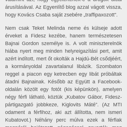
árusításával. Az Egyenlítő blog azzal vágott vissza,
hogy Kovács Csaba saját zsebére „traffipaxozott”.
Nem csak Teket Melinda neme és külseje adott
érveket a Fidesz kezébe, hanem természetesen
Bajnai Gordon személye is. A volt miniszterelnök
hiába nyert meg minden helyreigazítási pert, amit
azért indított, mert őt okolták a Hajdú-Bét csődjéért,
a kormányoldal zavartalanul libázik. Szombaton
reggel a piacon egy ketrecben egy libát próbáltak
átadni Bajnainak. Később az Együtt a Facebook-
oldalán közölt egy fotót (kis képünkön), amelyen
négy férfi látható, köztük „Kubatov Gábor, Fidesz-
pártigazgató jobbkeze, Kiglovits Máté”. (Az MTI
odament a férfihoz, aki azt állította, nem ismeri
Kubatovot.) Néhány perc múlva ezek a férfiak