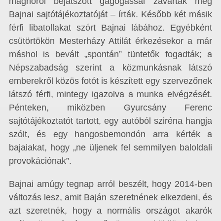
magnóról bejátszott gágogással zavarták meg
Bajnai sajtótájékoztatóját – írták. Később két másik
férfi libatollakat szórt Bajnai lábához. Egyébként
csütörtökön Mesterházy Attilát érkezésekor a már
máshol is bevált „spontán” tüntetők fogadták; a
Népszabadság szerint a közmunkásnak látszó
emberekről közös fotót is készített egy szervezőnek
látszó férfi, mintegy igazolva a munka elvégzését.
Pénteken, miközben Gyurcsány Ferenc
sajtótájékoztatót tartott, egy autóból sziréna hangja
szólt, és egy hangosbemondón arra kérték a
bajaiakat, hogy „ne üljenek fel semmilyen baloldali
provokációnak”.
Bajnai amúgy tegnap arról beszélt, hogy 2014-ben
változás lesz, amit Baján szeretnének elkezdeni, és
azt szeretnék, hogy a normális országot akarók