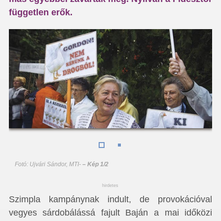
független erők.
Fotó: Ujvári Sándor, MTI
-
– Kép 1/2
hirdetes
Szimpla kampánynak indult, de provokációval
vegyes sárdobálássá fajult Baján a mai időközi