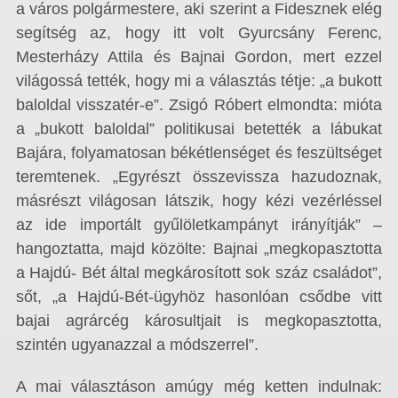
a város polgármestere, aki szerint a Fidesznek elég
segítség az, hogy itt volt Gyurcsány Ferenc,
Mesterházy Attila és Bajnai Gordon, mert ezzel
világossá tették, hogy mi a választás tétje: „a bukott
baloldal visszatér-e”. Zsigó Róbert elmondta: mióta
a „bukott baloldal” politikusai betették a lábukat
Bajára, folyamatosan békétlenséget és feszültséget
teremtenek. „Egyrészt összevissza hazudoznak,
másrészt világosan látszik, hogy kézi vezérléssel
az ide importált gyűlöletkampányt irányítják” –
hangoztatta, majd közölte: Bajnai „megkopasztotta
a Hajdú- Bét által megkárosított sok száz családot”,
sőt, „a Hajdú-Bét-ügyhöz hasonlóan csődbe vitt
bajai agrárcég károsultjait is megkopasztotta,
szintén ugyanazzal a módszerrel”.
A mai választáson amúgy még ketten indulnak: