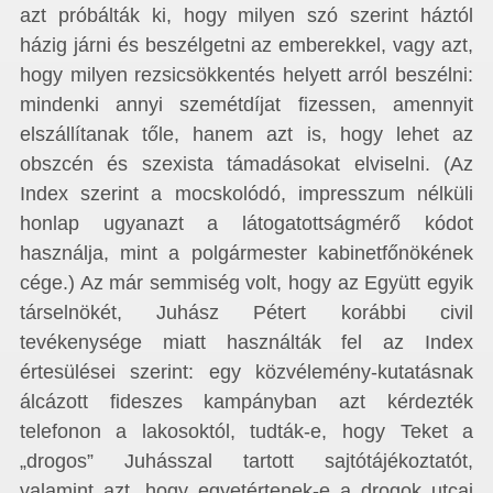
azt próbálták ki, hogy milyen szó szerint háztól
házig járni és beszélgetni az emberekkel, vagy azt,
hogy milyen rezsicsökkentés helyett arról beszélni:
mindenki annyi szemétdíjat fizessen, amennyit
elszállítanak tőle, hanem azt is, hogy lehet az
obszcén és szexista támadásokat elviselni. (Az
Index szerint a mocskolódó, impresszum nélküli
honlap ugyanazt a látogatottságmérő kódot
használja, mint a polgármester kabinetfőnökének
cége.) Az már semmiség volt, hogy az Együtt egyik
társelnökét, Juhász Pétert korábbi civil
tevékenysége miatt használták fel az Index
értesülései szerint: egy közvélemény-kutatásnak
álcázott fideszes kampányban azt kérdezték
telefonon a lakosoktól, tudták-e, hogy Teket a
„drogos” Juhásszal tartott sajtótájékoztatót,
valamint azt, hogy egyetértenek-e a drogok utcai