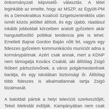
önkormányzati képviselő- választás. A tétet
leginkább az emelte, hogy az MSZP, az Együtt-PM
és a Demokratikus Koalíció Szigetszentmiklós után
ismét közös jelöltet állított, és egy újabb, ráadásul
inkább jobboldali körzetben aratott győzelem akár
hangulatfordító politikai tendencia jele is lehet.
Emellett Bajnai Gordon Baján nőtt fel, vagyis egy
fideszes győzelem kommunikációs muníciót adna a
kormánypártnak. Azért csak annak, mert a KDNP
nem támogatja Kovács Csabát, aki állítólag Zsigó
Róbert pártszóvivőnek, a város polgármesterének
barátja, és egy iskolában biztonsági őr. Állítólag
több fideszes is alkalmatlannak tartja Zsigó
bizalmasát.
A baloldali pártok a helyi televízió szerkesztőjét,
Teket Melindát indítják. Kampányában nem csak