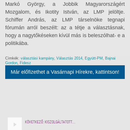
Markó György, a Jobbik Magyarországért
Mozgalom, és Ikotity István, az LMP jelöltje.
Schiffer András, az LMP társelnöke tegnapi
fórumán arról beszélt: az a tétje a választásnak,
hogy a nagytőkéseken kívül más is beleszólhat- e a
politikába.
Címkék:
választási kampány
,
Választás 2014
,
Együtt-PM
,
Bajnai
Gordon
,
Fidesz
Már előfizethet a Vasárnapi Hírekre, kattintson!
KÖVETKEZŐ:
KISZOLGÁLTATOTT…