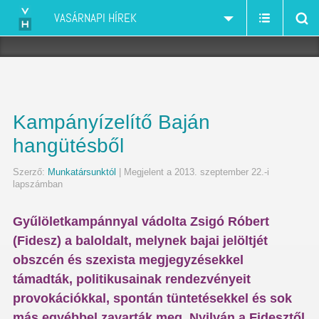
VASÁRNAPI HÍREK
Kampányízelítő Baján
hangütésből
Szerző:
Munkatársunktól
| Megjelent a 2013. szeptember 22.-i
lapszámban
Gyűlöletkampánnyal vádolta Zsigó Róbert
(Fidesz) a baloldalt, melynek bajai jelöltjét
obszcén és szexista megjegyzésekkel
támadták, politikusainak rendezvényeit
provokációkkal, spontán tüntetésekkel és sok
más egyébbel zavarták meg. Nyilván a Fidesztől