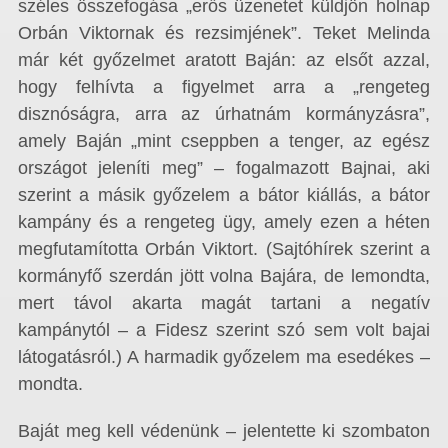
széles összefogása „erős üzenetet küldjön holnap
Orbán Viktornak és rezsimjének”. Teket Melinda
már két győzelmet aratott Baján: az elsőt azzal,
hogy felhívta a figyelmet arra a „rengeteg
disznóságra, arra az úrhatnám kormányzásra”,
amely Baján „mint cseppben a tenger, az egész
országot jeleníti meg” – fogalmazott Bajnai, aki
szerint a másik győzelem a bátor kiállás, a bátor
kampány és a rengeteg ügy, amely ezen a héten
megfutamította Orbán Viktort. (Sajtóhírek szerint a
kormányfő szerdán jött volna Bajára, de lemondta,
mert távol akarta magát tartani a negatív
kampánytól – a Fidesz szerint szó sem volt bajai
látogatásról.) A harmadik győzelem ma esedékes –
mondta.
Baját meg kell védenünk – jelentette ki szombaton