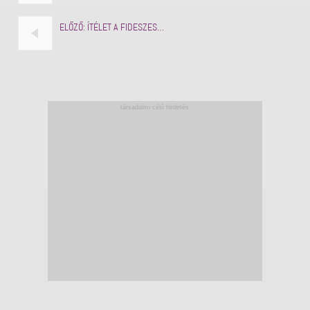
ELŐZŐ:
ÍTÉLET A FIDESZES…
társadalmi célú hirdetés