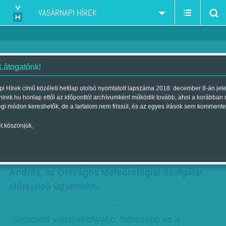
VASÁRNAPI HÍREK
 Látogatónk!
Keddig tart a tavasz
i Hírek című közéleti hetilap utolsó nyomtatott lapszáma 2018. december 8-án jel
hirek.hu honlap ettől az időponttól archívumként működik tovább, ahol a korábban
Szerző:
Vasvári G. Pál
| Megjelent a 2010. november 14.-i lapszámban
égi módon kereshetők, de a tartalom nem frissül, és az egyes írások sem kommente
t köszönjük,
Egészen keddig tart a csapadékmentes, az
átlagosnál melegebb, enyhébb „tavasz az
őszben” – mondta érdeklődésünkre Reisz
András, az Országos Meteorológiai Szolgálat
előrejelző ügyeletén.
hirdetes
Szerdától változékonyabb, felhősebb és a