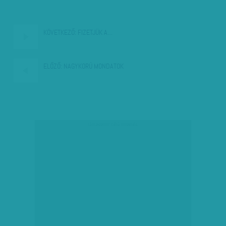
KÖVETKEZŐ:
FIZETJÜK A…
ELŐZŐ:
NAGYKORÚ MONDATOK
társadalmi célú hirdetés