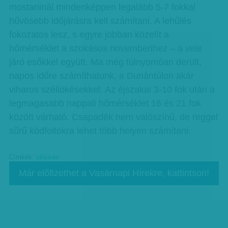
mostaninál mindenképpen legalább 5-7 fokkal
hűvösebb időjárásra kell számítani. A lehűlés
fokozatos lesz, s egyre jobban közelít a
hőmérséklet a szokásos novemberihez – a vele
járó esőkkel együtt. Ma még túlnyomóan derült,
napos időre számíthatunk, a Dunántúlon akár
viharos széllökésekkel. Az éjszakai 3-10 fok után a
legmagasabb nappali hőmérséklet 16 és 21 fok
között várható. Csapadék nem valószínű, de reggel
sűrű ködfoltokra lehet több helyen számítani.
Címkék:
időjárás
Már előfizethet a Vasárnapi Hírekre, kattintson!