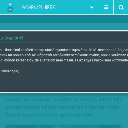
VASÁRNAPI HÍREK
 Látogatónk!
Csodálatos volt! Mennyi
i Hírek című közéleti hetilap utolsó nyomtatott lapszáma 2018. december 8-án jel
hirek.hu honlap ettől az időponttól archívumként működik tovább, ahol a korábban
tehetség! – ámuldozott Trump
égi módon kereshetők, de a tartalom nem frissül, és az egyes írások sem kommente
Szerző:
CS. O.
| Megjelent a 2018. február 10.-i lapszámban
t köszönjük,
Két fenék között a… A nap képének választotta
február 6-án a Daily Telegraph azt a fotót, amely
Donald és Melania Trumpot ábrázolja, amint két
pompomfenék között feszítenek a floridai Palm
Beach közelében lévő golfklub előtt.