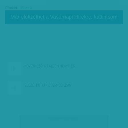
Címkék:
Mozaik
Már előfizethet a Vasárnapi Hírekre, kattintson!
KÖVETKEZŐ:
A FALCON HEAVY ÉS…
ELŐZŐ:
KUTYÁK CSERNOBILBAN
társadalmi célú hirdetés