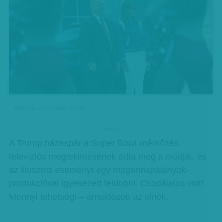
Melania és Donald Trump
hirdetes
A Trump házaspár a Super Bowl-mérkőzés
televíziós megtekintésének adta meg a módját, és
az illusztris eseményt egy magánhajrálányok-
produkcióval igyekezett feldobni. Csodálatos volt!
Mennyi tehetség! – ámuldozott az elnök.