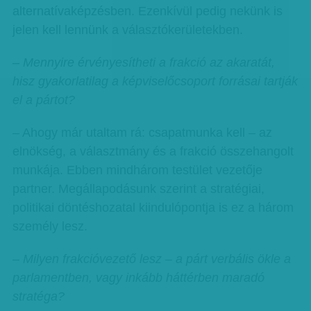
alternatívaképzésben. Ezenkívül pedig nekünk is
jelen kell lennünk a választókerületekben.
– Mennyire érvényesítheti a frakció az akaratát,
hisz gyakorlatilag a képviselőcsoport forrásai tartják
el a pártot?
– Ahogy már utaltam rá: csapatmunka kell – az
elnökség, a választmány és a frakció összehangolt
munkája. Ebben mindhárom testület vezetője
partner. Megállapodásunk szerint a stratégiai,
politikai döntéshozatal kiindulópontja is ez a három
személy lesz.
– Milyen frakcióvezető lesz – a párt verbális ökle a
parlamentben, vagy inkább háttérben maradó
stratéga?