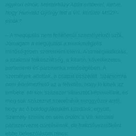
egykori elnök, Mesterházy Attila emberei, illetve,
hogy Hunvald György lett a VII. kerületi MSZP-
elnök?
– A megújulás nem feltétlenül személyekről szól.
Jómagam a megújulást a munkavégzés
minőségében szeretném elérni. A stratégiaalkotás,
a szakmai felkészültség, a kitartó, következetes
parlamenti és pártmunka minőségében. A
személyek adottak, a csapat összeállt. Számomra
nem értelmezhető az a felvetés, hogy ki kinek az
embere. Mi sok százezer választót képviselünk, és
még sok százezret szeretnénk meggyőzni arról,
hogy az ő boldogulásukért küzdünk, együtt.
Személy szerint én sem örülök a VII. kerületi
pártszervezet döntésének, de frakcióvezetőként
ebbe beleszólásom nincs.