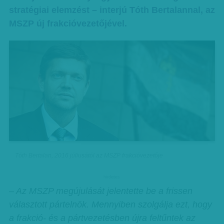
stratégiai elemzést – interjú Tóth Bertalannal, az
MSZP új frakcióvezetőjével.
Tóth Bertalan, 2016 júliusától az MSZP frakcióvezetője
hirdetes
– Az MSZP megújulását jelentette be a frissen
választott pártelnök. Mennyiben szolgálja ezt, hogy
a frakció- és a pártvezetésben újra feltűntek az