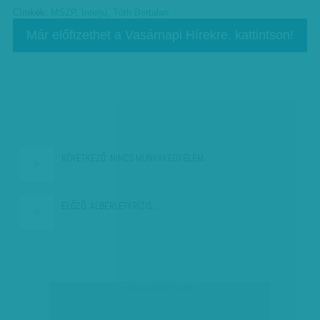
Címkék:
MSZP
,
Interjú
,
Tóth Bertalan
Már előfizethet a Vasárnapi Hírekre, kattintson!
KÖVETKEZŐ:
NINCS MUNKAKEGYELEM…
ELŐZŐ:
ALBÉRLETKRÍZIS…
társadalmi célú hirdetés