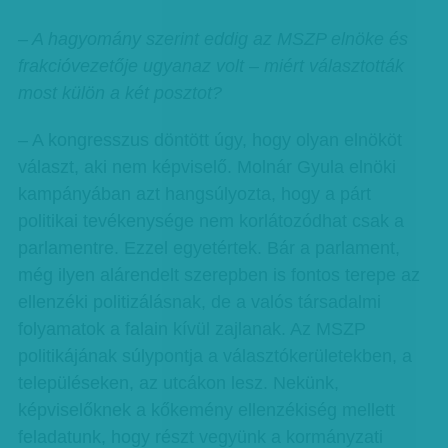
– A hagyomány szerint eddig az MSZP elnöke és
frakcióvezetője ugyanaz volt – miért választották
most külön a két posztot?
– A kongresszus döntött úgy, hogy olyan elnököt
választ, aki nem képviselő. Molnár Gyula elnöki
kampányában azt hangsúlyozta, hogy a párt
politikai tevékenysége nem korlátozódhat csak a
parlamentre. Ezzel egyetértek. Bár a parlament,
még ilyen alárendelt szerepben is fontos terepe az
ellenzéki politizálásnak, de a valós társadalmi
folyamatok a falain kívül zajlanak. Az MSZP
politikájának súlypontja a választókerületekben, a
településeken, az utcákon lesz. Nekünk,
képviselőknek a kőkemény ellenzékiség mellett
feladatunk, hogy részt vegyünk a kormányzati