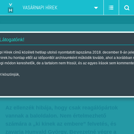
VASÁRNAPI HÍREK
 Látogatónk!
A jó szabó kétszer mér, és
i Hírek című közéleti hetilap utolsó nyomtatott lapszáma 2018. december 8-án jel
hirek.hu honlap ettől az időponttól archívumként működik tovább, ahol a korábban
egyszer vág - Az MSZP
égi módon kereshetők, de a tartalom nem frissül, és az egyes írások sem kommente
frakcióvezetője a stratégiai
t köszönjük,
elemzésről
Szerző:
Nagy B. György
| Megjelent a 2016. július 09.-i lapszámban
Az ellenzék hibája, hogy csak reagálópártok
vannak a baloldalon. Nem értelmezhető
számára a „ki kinek az embere” felvetés, és
zavarja Hunvald György. Bevezetné végre a