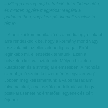
– Miképp mozog majd a frakció: fut a Fidesz után,
és minden ügyére megpróbál reagálni a
parlamentben, vagy lesz pár kiemelt szocialista
téma?
– A politikai kommunikáció és a média egyre inkább
arra rendezkedik be, hogy a kormány mond vagy
tesz valamit, az ellenzék pedig reagál. Erről
leginkább mi, ellenzékiek tehetünk. Ezen a
helyzeten kell változtatnunk. Mélyen hiszek a
kutatásban és a stratégiai elemzésben. A mondás
szerint „a jó szabó kétszer mér és egyszer vág”.
Jobban meg kell ismernünk a valós társadalmi
folyamatokat, a választók gondolkodását, hogy
politikai üzeneteink érthetőek legyenek és célt
érjenek.