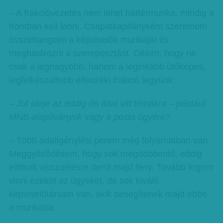
– A frakcióvezetés nem lehet háttérmunka, mindig a
frontban kell lenni. Csapatkapitányként szeretném
összehangolni a képviselők munkáját és
meghatározni a szereposztást. Célom, hogy ne
csak a legnagyobb, hanem a leginkább ütőképes,
legfelkészültebb ellenzéki frakció legyünk.
– Jut ideje az eddig ön által vitt témákra – például
MNB-alapítványok vagy a posta ügyére?
– Több adatigénylési perem még folyamatban van.
Meggyőződésem, hogy sok megdöbbentő, eddig
eltitkolt visszaélésre derül majd fény. Tovább fogom
vinni ezeket az ügyeket, de sok kiváló
képviselőtársam van, akik besegítenek majd ebbe
a munkába.