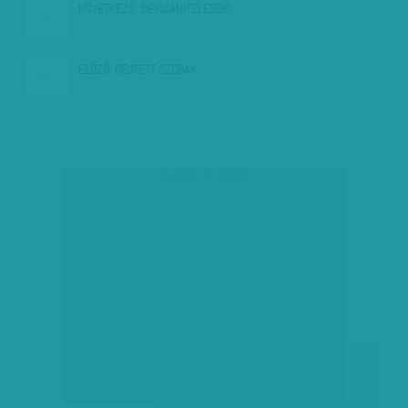
KÖVETKEZŐ:
DEVIZAHITELESEK:…
ELŐZŐ:
REJTETT SZOBÁK…
társadalmi célú hirdetés