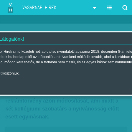
VASÁRNAPI HÍREK
 Látogatónk!
Kiderül, megfenyítik-e Simicskát
i Hírek című közéleti hetilap utolsó nyomtatott lapszáma 2018. december 8-án jel
hirek.hu honlap ettől az időponttól archívumként működik tovább, ahol a korábban
Szerző:
Munkatársunktól
| Megjelent a 2015. március 01.-i lapszámban
égi módon kereshetők, de a tartalom nem frissül, és az egyes írások sem kommente
t köszönjük,
Rövidesen kiderül, hogy békül-e Orbán Viktor
Simicska Lajossal – ugyanis kedden tárgyalja
az Országgyűlés gazdasági bizottsága a
reklámtörvény azon módosítását, ami miatt a
két kollégiumi szobatárs a nyilvánosság előtt
esett egymásnak.