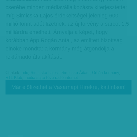
cserébe minden médiavállalkozásra kiterjesztette:
míg Simicska Lajos érdekeltségei jelenleg 600
millió forint adót fizetnek, az új törvény a sarcot 1,5
milliárdra emelheti. Árnyalja a képet, hogy
korábban épp Rogán Antal, az említett bizottság
elnöke mondta: a kormány még átgondolja a
reklámadó átalakítását.
Címkék:
adó
,
Simicska Lajos - Simicska Ádám
,
Orbán-kormány
,
RTL Klub
,
média-sajtó-tévé-rádió-internet
Már előfizethet a Vasárnapi Hírekre, kattintson!