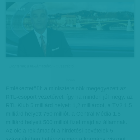
Döntenek a reklámadóról - illusztráció
hirdetes
Emlékeztetőül: a miniszterelnök megegyezett az
RTL-csoport vezetőivel, így ha minden jól megy, az
RTL Klub 5 milliárd helyett 1,2 milliárdot, a TV2 1,5
milliárd helyett 750 milliót, a Central Média 1,5
milliárd helyett 500 milliót fizet majd az államnak.
Az ok: a reklámadót a hirdetési bevételek 5
százalékában határozta meg a kormány, viszont