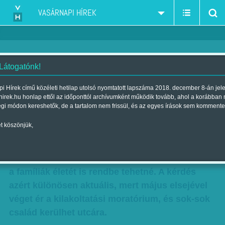
VASÁRNAPI HÍREK
 Látogatónk!
Kilökött, kiemelt gyerekek
i Hírek című közéleti hetilap utolsó nyomtatott lapszáma 2018. december 8-án jel
hirek.hu honlap ettől az időponttól archívumként működik tovább, ahol a korábban
Szerző:
Munkatársunktól
| Megjelent a 2018. február 17.-i lapszámban
égi módon kereshetők, de a tartalom nem frissül, és az egyes írások sem kommente
t köszönjük,
Intézetbe, nevelőszülőkhöz küldi a kilakoltatott
családok gyerekeit a kormány, pedig abból a
pénzből, amit az állami gondozottakra költ, akár
a famíliák életét is rendbe tehetné. A kérdés
azért különösen aktuális, mert május elsejével
véget ér a kilakoltatási moratórium, és sok-sok
család kerülhet utcára.