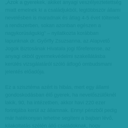
„Azok a gyerekek, akiket anyagi veszélyeztetettség
miatt emelnek ki a családjukból, legtöbbször állami
nevelésben is maradnak és átlag 4-5 évet töltenek
a rendszerben, sokan azonban egészen a
nagykorúságukig” – nyilatkozta korábban
lapunknak dr. Győrffy Zsuzsanna, az Alapvető
Jogok Biztosának Hivatala jogi főreferense, az
anyagi okból gyermekvédelmi szakellátásba
kerülés vizsgálatáról szóló átfogó ombudsmani
jelentés előadója.
Ez a szisztéma azért is hibás, mert egy állami
gondoskodásban élő gyerek, ha nevelőszülőknél
lakik, 90, ha intézetben, akkor havi 220 ezer
forintjába kerül az államnak. Ennyi pénzből pedig
már hatékonyan lehetne segíteni a bajban lévő,
kilakoltatás szélén álló családoknak, hogy