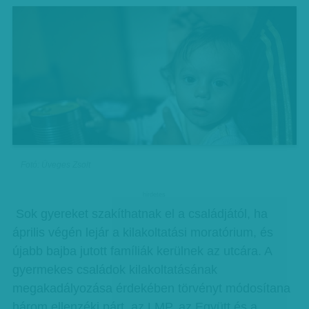
Fotó: Üveges Zsolt
hirdetes
Sok gyereket szakíthatnak el a családjától, ha
április végén lejár a kilakoltatási moratórium, és
újabb bajba jutott famíliák kerülnek az utcára. A
gyermekes családok kilakoltatásának
megakadályozása érdekében törvényt módosítana
három ellenzéki párt, az LMP, az Együtt és a