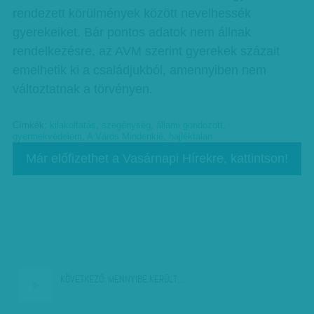
rendezett körülmények között nevelhessék
gyerekeiket. Bár pontos adatok nem állnak
rendelkezésre, az AVM szerint gyerekek százait
emelhetik ki a családjukból, amennyiben nem
változtatnak a törvényen.
Címkék:
kilakoltatás
,
szegénység
,
állami gondozott
,
gyermekvédelem
,
A Város Mindenkié
,
hajléktalan
Már előfizethet a Vasárnapi Hírekre, kattintson!
KÖVETKEZŐ:
MENNYIBE KERÜLT…