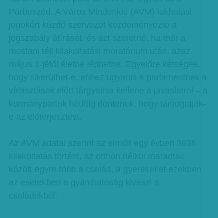
Párbeszéd. A Város Mindenkié (AVM) lakhatási
jogokért küzdő szervezet kezdeményezte a
jogszabály átírását, és azt szeretné, ha már a
mostani téli kilakoltatási moratórium után, azaz
május 1-jétől életbe léphetne. Egyelőre kétséges,
hogy sikerülhet-e, ehhez ugyanis a parlamentnek a
választások előtt tárgyalnia kellene a javaslatról – a
kormánypártok hétfőig döntenek, hogy támogatják-
e az előterjesztést.
Az AVM adatai szerint az elmúlt egy évben 3636
kilakoltatás történt, az otthon nélkül maradtak
között egyre több a család, a gyerekeket ezekben
az esetekben a gyámhatóság kiveszi a
családokból.