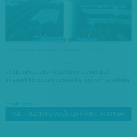
Kínában sikerrel tesztelték a világ legnagyobb légszűrőjét
hirdetes
10 kilométeres környezetében pár hét alatt
súlyosról közepesre csökkent a légszennyezettség.
Címkék:
Mozaik
Már előfizethet a Vasárnapi Hírekre, kattintson!