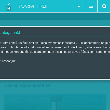
VASÁRNAPI HÍREK
 Látogatónk!
Kínában sikerrel tesztelték a
i Hírek című közéleti hetilap utolsó nyomtatott lapszáma 2018. december 8-án jel
hirek.hu honlap ettől az időponttól archívumként működik tovább, ahol a korábban
világ legnagyobb légszűrőjét
égi módon kereshetők, de a tartalom nem frissül, és az egyes írások sem kommente
Szerző:
B. O.
| Megjelent a 2018. január 20.-i lapszámban
t köszönjük,
A 100 méteres, napenergiával működő torony
napi 353 millió köbméter tiszta levegőt ad
Hszian város lakóinak.