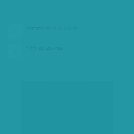
KÖVETKEZŐ:
GENETIKAI KIRAKÓS
ELŐZŐ:
NŐK, ARANYBAN
társadalmi célú hirdetés