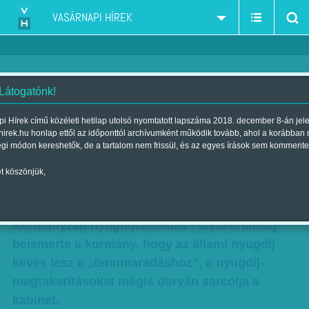
VASÁRNAPI HÍREK
 Látogatónk!
Saját államtitkárát cáfolja a
i Hírek című közéleti hetilap utolsó nyomtatott lapszáma 2018. december 8-án jel
hirek.hu honlap ettől az időponttól archívumként működik tovább, ahol a korábban
minisztérium - Kikotyogta, hogy
égi módon kereshetők, de a tartalom nem frissül, és az egyes írások sem kommente
mi a helyzet a nyugdíjjal
t köszönjük,
Szerző:
Munkatársunktól
| Megjelent a 2016. október 01.-i lapszámban
Kormányzati nyugdíjvallomás - Gyakorlatilag
beismerte a kormány, hogy az állami nyugdíj
kevés lesz a „fennmaradáshoz”, a nyugdíj-
megtakarításokat mégis durván sarcolja a
kabinet.