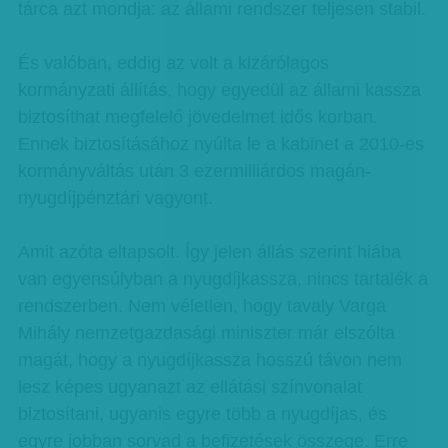
tárca azt mondja: az állami rendszer teljesen stabil.
És valóban, eddig az volt a kizárólagos
kormányzati állítás, hogy egyedül az állami kassza
biztosíthat megfelelő jövedelmet idős korban.
Ennek biztosításához nyúlta le a kabinet a 2010-es
kormányváltás után 3 ezermilliárdos magán-
nyugdíjpénztári vagyont.
Amit azóta eltapsolt. Így jelen állás szerint hiába
van egyensúlyban a nyugdíjkassza, nincs tartalék a
rendszerben. Nem véletlen, hogy tavaly Varga
Mihály nemzetgazdasági miniszter már elszólta
magát, hogy a nyugdíjkassza hosszú távon nem
lesz képes ugyanazt az ellátási színvonalat
biztosítani, ugyanis egyre több a nyugdíjas, és
egyre jobban sorvad a befizetések összege. Erre