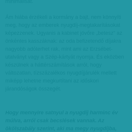
minimálisat.
Ám hiába érzékeli a kormány a bajt, nem könnyíti
meg, hogy az emberek nyugdíj-megtakarításokat
képezzenek. Ugyanis a kabinet jövőre „betesz” az
önkéntes kasszáknak: az oda befizetendő díjakra
nagyobb adóterhet rak, mint ami az Erzsébet-
utalványt vagy a Szép-kártyát nyomja. És eközben
készülnek a háttérszámítások arról, hogy
változatlan, tízszázalékos nyugdíjjárulék mellett
miképp lehetne megkurtítani az időskori
járandóságok összegét.
Hogy mennyire satnyul a nyugdíj harminc év
múlva, arról csak becslések vannak. Az
ökölszabály szerint, aki ma megy nyugdíjba,