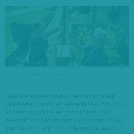
Illusztráció: Németh András Péter
hirdetes
Saját államtitkárát cáfolja a Nemzetgazdasági
Minisztérium, miután az véletlenül bevallotta, hogy
az állami nyugdíj mellett igenis szükség lesz
kiegészítő megtakarításokra, éppen ezért nagyon
fontosak az önkéntes nyugdíjpénztárak. Most a