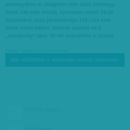
amennyiben az átlagbért vitte haza (mintegy
nettó 145 ezer forint), nyomban veszít 15-20
százalékot, azaz járandósága 116–124 ezer
forint körül alakul. 2040-re viszont ez a
„veszteség” akár 35–45 százalékra is hízhat.
Címkék:
nyugdíj
,
adó
,
Orbán-kormány
Már előfizethet a Vasárnapi Hírekre, kattintson!
KÖVETKEZŐ:
MEGINT A…
ELŐZŐ:
ÖNKÉNYES…