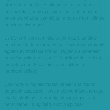
rímelt Hornung Ágnes államtitkár, aki mindenkit
arra biztatott, hogy gyűjtsön minél több pénzt az
önkéntes pénztári számláján, mert az állami ellátás
nem lesz elégséges.
És bár erről sem a miniszter, sem az államtitkár
nem beszél, de a kormány már középtávon komoly
egyensúlyromlással számol. Ugyanis a kabinetet
nem tévesztik meg a „saját” foglalkoztatási adatai,
melyek szerint 5 százalék alá csökkent a
munkanélküliség.
Csakhogy a „foglalkoztatási képlet” a külföldön
dolgozók százezrei, illetve a közmunkások tömegei
miatt alakult így – márpedig ők vagy egyáltalán
nem fizetnek nyugdíjjárulékot, vagy csak