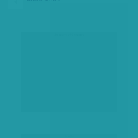
társadalmi célú hirdetés
hirdetés