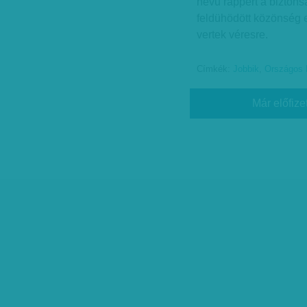
nevű rappert a biztonsá
feldühödött közönség e
vertek véresre.
Címkék:
Jobbik
,
Országos R
Már előfize