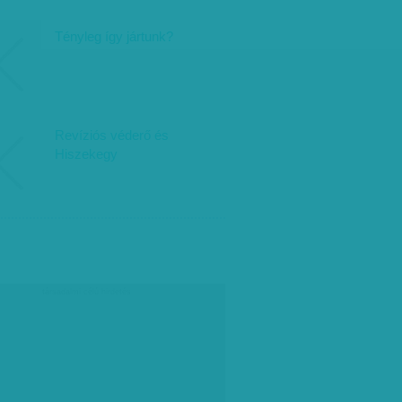
Tényleg így jártunk?
Revíziós véderő és
Hiszekegy
társadalmi célú hirdetés