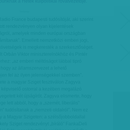
apunknak a Hetek külpolitikai rovatvezetője.
hirdetes
adio France budapesti tudósítóját, aki szerint
tott rendezvényen olyan kijelentések
ságról, amelyek minden európai országban
ítanak”. Emellett nemzetközi emberi jogi,
követségek is megkeresték a szerkesztőséget.
lt Orbán Viktor miniszterelnökhöz és Pintér
hez: „az emberi méltóságot lábbal tipró
hogy az államszervezet a lehető
jen fel az ilyen jelenségekkel szemben”.
ete a magyar Sziget fesztiválon Zagyva
 képviselő ostorral a kezében megalázó
yegetett két újságírót. Zagyva elismerte, hogy
ege lett abból, hogy a „szemét, liberális”
n” tudósítanak a „nemzeti oldalról”. Nem ez
ny a Magyar Szigeten: a szélsőjobboldallal
kely Sziget rendezvényt „bíráló” FankaDeli