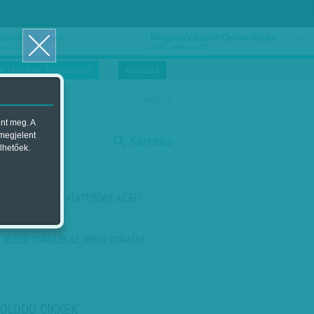
ősnők nőnapra
Megtáncoltatott Oscar-szobor
us 16.
2018. március 16.
i Hírekre, kattintson!
Kutatás
magyar
ent meg. A
start
 megjelent
Keresés
lhetőek.
stop
KÖVETKEZŐ:
„FŰ ALATT BŐVÜL AZ EU”
ELŐZŐ:
DRÁGÁBB AZ ORBÁN-KORMÁNY
OLÓDÓ CIKKEK