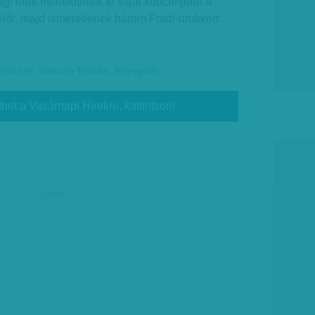
gi őrök menekítették ki saját koncertjéről a
lől, majd ismeretlenek három Fradi-drukkert
ádió és Televízió Testület
,
fenyegetés
thet a Vasárnapi Hírekre, kattintson!
hirdetés