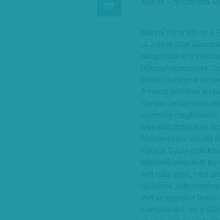
eljárás – nyilatkozta l
Morvai Péter idézte a R
„a Jobbik által támoga
hangzottak el a zsidó
bűncselekménynek szám
illetve budapesti nagy
A Hetek levélben fordu
Sándor belügyminiszter
esemény megköveteli, 
leghatározottabban lép
Emlékezetes: másfél h
György Gyula jobbikos
kijelentéseket téve fen
volt nála ostor, mert el
újságírók „ellenségese
volt az egyetlen botrá
szimpatizáló, de a Szé