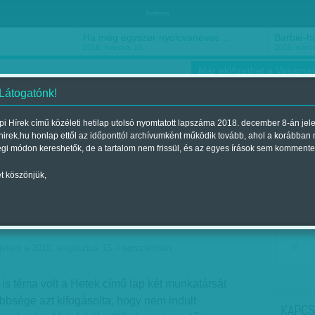
hirdetés
Ha még egyszer nyolcvanéves…
Barbie-h
2018. március 16.
2018. márci
Már előfizethet a Vasárnap
 Látogatónk!
i Hírek című közéleti hetilap utolsó nyomtatott lapszáma 2018. december 8-án jel
hirek.hu honlap ettől az időponttól archívumként működik tovább, ahol a korábban
ókusz
Szerintem
Ízlés
Sport
égi módon kereshetők, de a tartalom nem frissül, és az egyes írások sem kommente
t köszönjük,
 téma az újságírók
elent a 2010. augusztus 15.-i lapszámban
is téma volt a Hetek című lap két munkatársát
többsége azt kifogásolta, hogy nem indult
KAPCS