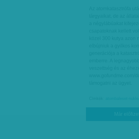
Az atomkatasztrófa ut
tárgyaikat, de az állat
a négylábúakat kifejeze
csapatoknak kellett vol
közel 300 kutya azon n
elbújniuk a gyilkos k
generációja a katasztr
emberre. A legnagyobb 
veszettség és az éhezés
www.gofundme.com/dog
támogatni az ügyet.
Címkék:
atombaleset-nukleá
Már előfize