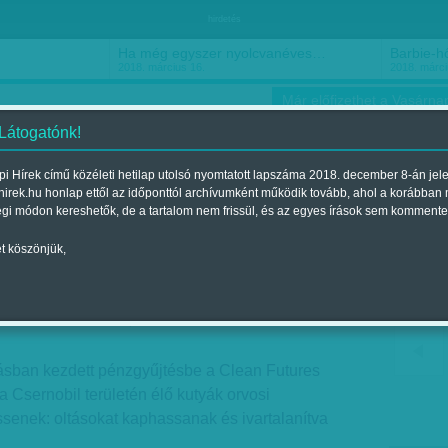
hirdetés
Ha még egyszer nyolcvanéves…
Barbie-h
2018. március 16.
2018. márci
Már előfizethet a Vasárnap
 Látogatónk!
i Hírek című közéleti hetilap utolsó nyomtatott lapszáma 2018. december 8-án jel
hirek.hu honlap ettől az időponttól archívumként működik tovább, ahol a korábban
ókusz
Szerintem
Ízlés
Sport
égi módon kereshetők, de a tartalom nem frissül, és az egyes írások sem kommente
t köszönjük,
nobilban
a 2018. február 10.-i lapszámban
ásban kezdett pénzgyűjtésbe a Clean Futures
a Csernobil területén élő kutyák orvosi
senek: oltásokat kaphassanak és ivartalanítva