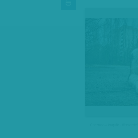
Csernobili kutyák - illusztrác