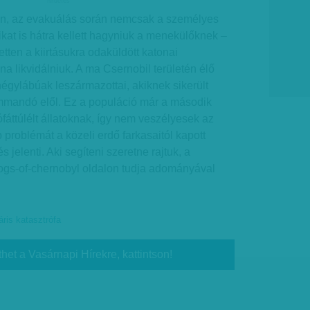
hirdetes
án, az evakuálás során nemcsak a személyes
aikat is hátra kellett hagyniuk a menekülőknek –
tten a kiirtásukra odaküldött katonai
na likvidálniuk. A ma Csernobil területén élő
égylábúak leszármazottai, akiknek sikerült
ommandó elől. Ez a populáció már a második
ófáttúlélt állatoknak, így nem veszélyesek az
problémát a közeli erdő farkasaitól kapott
 jelenti. Aki segíteni szeretne rajtuk, a
s-of-chernobyl oldalon tudja adományával
ris katasztrófa
thet a Vasárnapi Hírekre, kattintson!