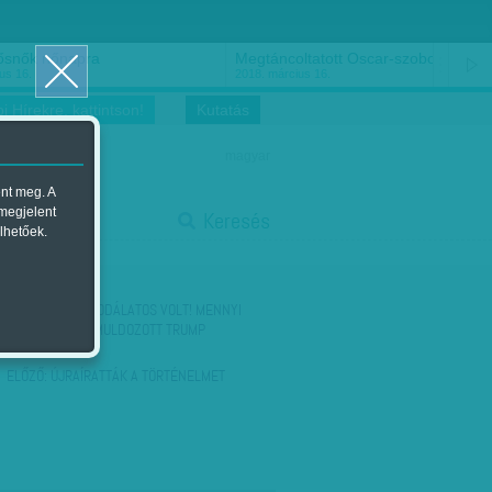
ősnők nőnapra
Megtáncoltatott Oscar-szobor
us 16.
2018. március 16.
i Hírekre, kattintson!
Kutatás
magyar
ent meg. A
start
 megjelent
Keresés
lhetőek.
stop
KÖVETKEZŐ:
CSODÁLATOS VOLT! MENNYI
TEHETSÉG! – ÁMULDOZOTT TRUMP
ELŐZŐ:
ÚJRAÍRATTÁK A TÖRTÉNELMET