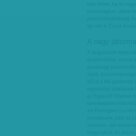
ütés érheti, ha túl na
biztonságban, akkor n
potenciálkülönbség, ha
így néz ki Észak-Korea 
A nagy játszm
A tárgyalások megszaka
újrafelvételük: jelesül
gazdasági játszma rés
zajlik. Kulcsfontossá
dől el a két gazdaság c
egyensúlyt alakítanak 
az Egyesült Államok 
kereskedelmi háborúró
azt Pekingben Liu Ho m
mondanánk, jobb az eg
amerikai– dél-koreai h
megenyhült, és jelezt