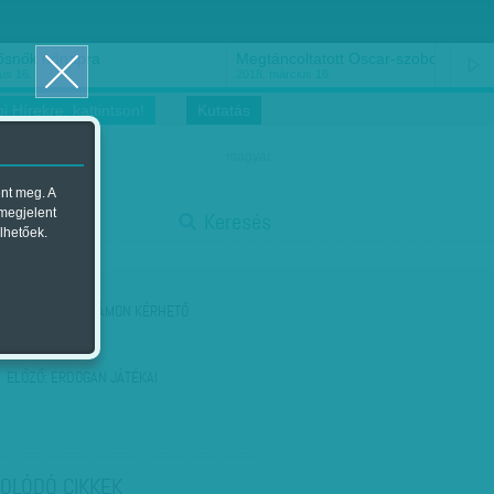
ősnők nőnapra
Megtáncoltatott Oscar-szobor
us 16.
2018. március 16.
i Hírekre, kattintson!
Kutatás
magyar
ent meg. A
start
 megjelent
Keresés
lhetőek.
stop
KÖVETKEZŐ:
SZÁMON KÉRHETŐ
ADATKEZELŐK
ELŐZŐ:
ERDOGAN JÁTÉKAI
OLÓDÓ CIKKEK