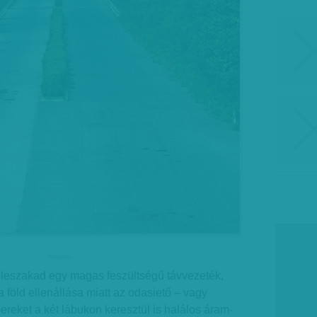
hirdetes
a leszakad egy magas feszültségű távvezeték,
a föld ellenállása miatt az odasiető – vagy
eket a két lábukon keresztül is halálos áram-