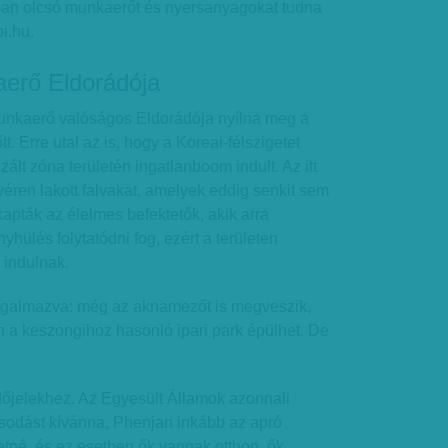
rban olcsó munkaerőt és nyersanyagokat tudna
i.hu.
erő Eldorádója
unkaerő valóságos Eldorádója nyílna meg a
t. Erre utal az is, hogy a Koreai-félszigetet
izált zóna területén ingatlanboom indult. Az itt
yéren lakott falvakat, amelyek eddig senkit sem
lkapták az élelmes befektetők, akik arra
hülés folytatódni fog, ezért a területen
indulnak.
ogalmazva: még az aknamezőt is megveszik,
 a keszongihoz hasonló ipari park épülhet. De
rdőjelekhez. Az Egyesült Államok azonnali
osodást kívánna, Phenjan inkább az apró
vetné, és ez esetben ők vannak otthon, ők