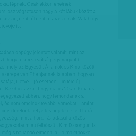
gyokat lépnek. Csak akkor lehetnek
em lesz végzetesen nagy a két lábuk között a
 lassan, centiről centire araszolnak. Valahogy
jövője is.
a
dása éppúgy jelentett valamit, mint az
 azt, hogy a koreai válság egy nagyobb
ze, mely az Egyesült Államok és Kína között
gú szerepe van Phenjannak is abban, hogyan
satája, illetve – jó esetben – miféle új
ki. Kezdjük azzal, hogy május 20-án Kína és
megegyezett abban, hogy lemondanak a
l, és nem emelnek további vámokat – amint
iniszterelnök-helyettes bejelentette. Hurrá,
yezség, mint a harc, rá- adásul a közös
adgyakorlat miatt felbőszült Kim Dzsongun is
e, mégis hajlandó elmenni a Trump elnökkel