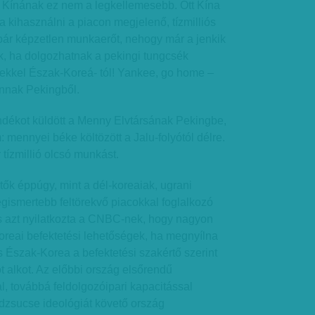
Kínának ez nem a legkellemesebb. Ott Kína
ja kihasználni a piacon megjelenő, tízmilliós
bár képzetlen munkaerőt, nehogy már a jenkik
, ha dolgozhatnak a pekingi tungcsék
zekkel Észak-Koreá- tól! Yankee, go home –
nnak Pekingből.
dékot küldött a Menny Elvtársának Pekingbe,
 mennyei béke költözött a Jalu-folyótól délre.
tízmillió olcsó munkást.
tők éppúgy, mint a dél-koreaiak, ugrani
egismertebb feltörekvő piacokkal foglalkozó
s azt nyilatkozta a CNBC-nek, hogy nagyon
oreai befektetési lehetőségek, ha megnyílna
és Észak-Korea a befektetési szakértő szerint
 alkot. Az előbbi ország elsőrendű
l, továbbá feldolgozóipari kapacitással
dzsucse ideológiát követő ország