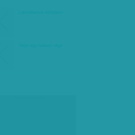
Latorállamok előnyben
Talán egy háború vége
társadalmi célú hirdetés