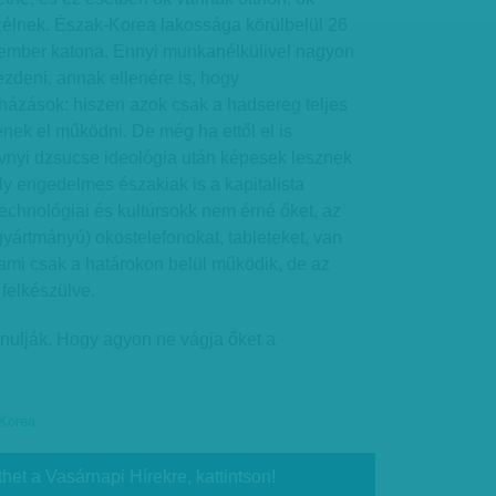
zélnek. Észak-Korea lakossága körülbelül 26
ió ember katona. Ennyi munkanélkülivel nagyon
zdeni, annak ellenére is, hogy
ázások: hiszen azok csak a hadsereg teljes
nek el működni. De még ha ettől el is
évnyi dzsucse ideológia után képesek lesznek
y engedelmes északiak is a kapitalista
echnológiai és kultúrsokk nem érné őket, az
 gyártmányú) okostelefonokat, tableteket, van
, ami csak a határokon belül működik, de az
 felkészülve.
nulják. Hogy agyon ne vágja őket a
-Korea
thet a Vasárnapi Hírekre, kattintson!