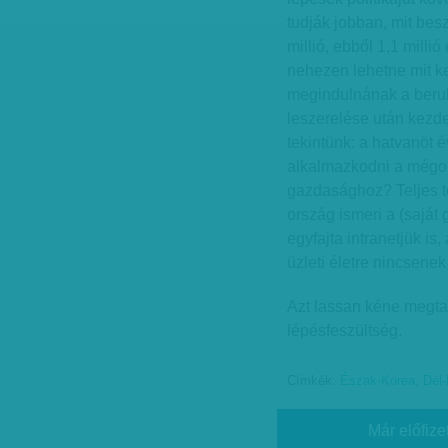
tudják jobban, mit bes
millió, ebből 1,1 mill
nehezen lehetne mit ke
megindulnának a beruh
leszerelése után kezde
tekintünk: a hatvanöt 
alkalmazkodni a mégol
gazdasághoz? Teljes t
ország ismeri a (saját
egyfajta intranetjük is
üzleti életre nincsenek
Azt lassan kéne megta
lépésfeszültség.
Címkék:
Észak-Korea
,
Dél
Már előfize