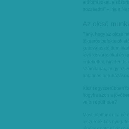
erőforrásokat, elsőso
hozzáadni” – írja a Nap
Az olcsó munka
Tény, hogy az olcsó m
tőkeerős befektetők előt
kettéválasztó demilitar
lévő kisvárosokat és g
érdekeltek, hirtelen fe
számítanak, hogy az eny
hatalmas beruházások 
Kicsit egyszerűbben f
hogyha azon a jövőben
vajon épülhet-e?
Most jutottunk el a ké
leszerelést és nyugat
lépések politikáját kö