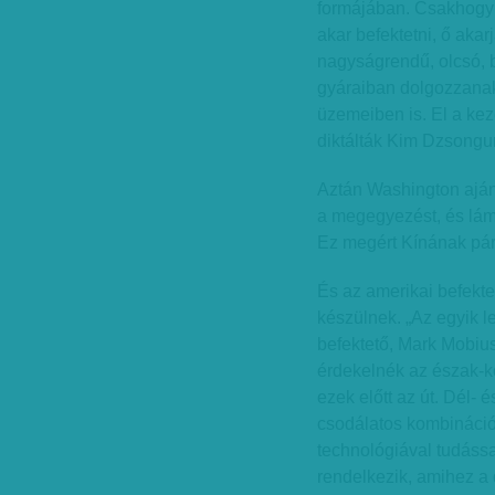
formájában. Csakhogy 
akar befektetni, ő akar
nagyságrendű, olcsó, 
gyáraiban dolgozzanak
üzemeiben is. El a ke
diktálták Kim Dzsongu
Aztán Washington aján
a megegyezést, és lám:
Ez megért Kínának pár 
És az amerikai befekte
készülnek. „Az egyik l
befektető, Mark Mobiu
érdekelnék az észak-k
ezek előtt az út. Dél- 
csodálatos kombinációt
technológiával tudássa
rendelkezik, amihez a 