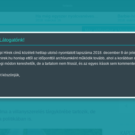
hirdetés
Ha még egyszer nyolcvanéves…
Barbie-h
2018. március 16.
2018. márci
Már előfizethet a Vasárnap
 Látogatónk!
i Hírek című közéleti hetilap utolsó nyomtatott lapszáma 2018. december 8-án jel
hirek.hu honlap ettől az időponttól archívumként működik tovább, ahol a korábban
ókusz
Szerintem
Ízlés
Sport
égi módon kereshetők, de a tartalom nem frissül, és az egyes írások sem kommente
t köszönjük,
tség Koreában
jelent a 2018. május 25.-i lapszámban
lma a villanyszerelés tárgykörébe tartozik, de
 politikában is.
KAPCS