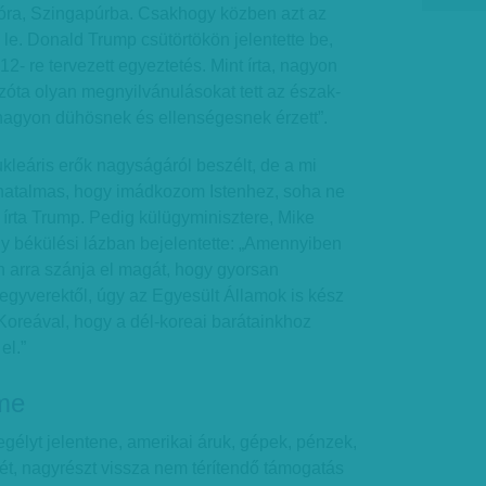
zóra, Szingapúrba. Csakhogy közben azt az
le. Donald Trump csütörtökön jelentette be,
2- re tervezett egyeztetés. Mint írta, nagyon
azóta olyan megnyilvánulásokat tett az észak-
„nagyon dühösnek és ellenségesnek érzett”.
kleáris erők nagyságáról beszélt, de a mi
 hatalmas, hogy imádkozom Istenhez, soha ne
 írta Trump. Pedig külügyminisztere, Mike
 békülési lázban bejelentette: „Amennyiben
arra szánja el magát, hogy gyorsan
gyverektől, úgy az Egyesült Államok is kész
oreával, hogy a dél-koreai barátainkhoz
el.”
me
egélyt jelentene, amerikai áruk, gépek, pénzek,
ét, nagyrészt vissza nem térítendő támogatás