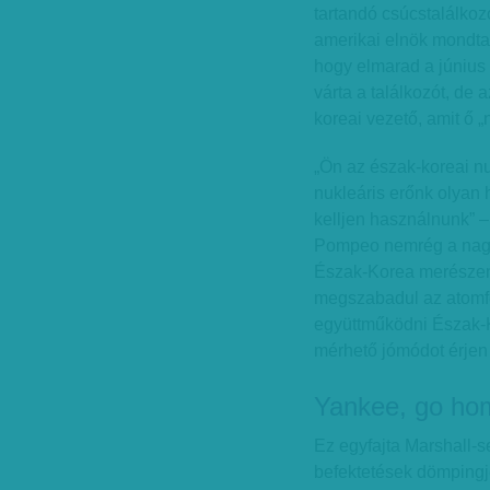
tartandó csúcstalálko
amerikai elnök mondta 
hogy elmarad a június 1
várta a találkozót, de 
koreai vezető, amit ő 
„Ön az észak-koreai nu
nukleáris erőnk olyan
kelljen használnunk” –
Pompeo nemrég a nagy
Észak-Korea merészen 
megszabadul az atomfe
együttműködni Észak-K
mérhető jómódot érjen 
Yankee, go ho
Ez egyfajta Marshall-s
befektetések dömpingj