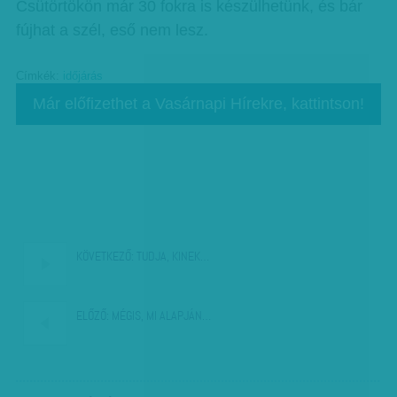
Csütörtökön már 30 fokra is készülhetünk, és bár
fújhat a szél, eső nem lesz.
Címkék:
időjárás
Már előfizethet a Vasárnapi Hírekre, kattintson!
KÖVETKEZŐ:
TUDJA, KINEK…
ELŐZŐ:
MÉGIS, MI ALAPJÁN…