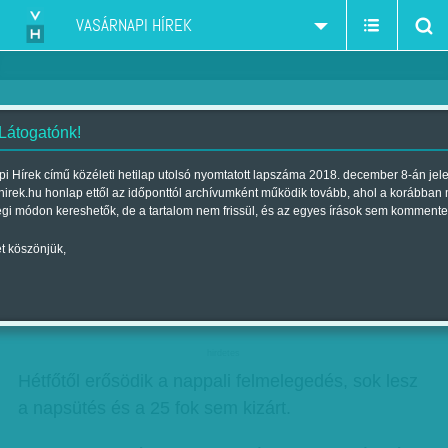
VASÁRNAPI HÍREK
 Látogatónk!
Ma már kora nyári idő jön
i Hírek című közéleti hetilap utolsó nyomtatott lapszáma 2018. december 8-án jel
hirek.hu honlap ettől az időponttól archívumként működik tovább, ahol a korábban
Szerző:
Munkatársunktól
| Megjelent a 2014. május 18.-i lapszámban
égi módon kereshetők, de a tartalom nem frissül, és az egyes írások sem kommente
t köszönjük,
Ma változóan felhős lesz az ég, de mindenhol
előbújik a nap, zápor, zivatar csak elszórtan
lehet. Délutánra 22 fok is lehet.
hirdetes
Hétfőtől erősödik a nappali felmelegedés, sok lesz
a napsütés és a 25 fok sem kizárt.