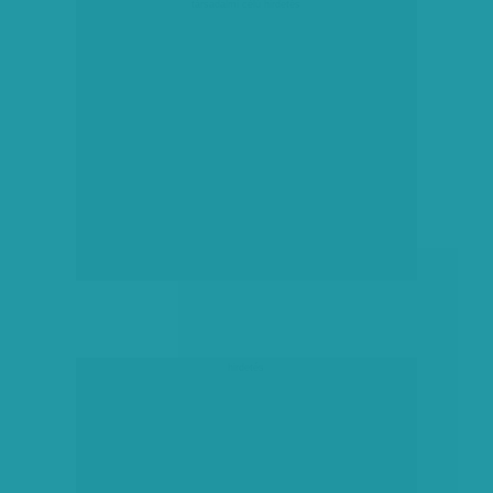
társadalmi célú hirdetés
hirdetés