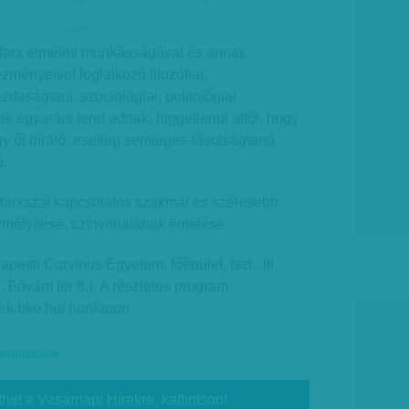
hirdetes
Marx elméleti munkásságával és annak
zményeivel foglalkozó filozófiai,
azdaságtani, szociológiai, politológiai
k egyaránt teret adnak, függetlenül attól, hogy
y őt bíráló, esetleg semleges-távolságtartó
ó.
 Marxszal kapcsolatos szakmai és szélesebb
elmélyítése, színvonalának emelése.
pesti Corvinus Egyetem, főépület, fszt., III.
 Fővám tér 8.). A részletes program
tek.bke.hu/ honlapon.
alomtudósok
thet a Vasárnapi Hírekre, kattintson!