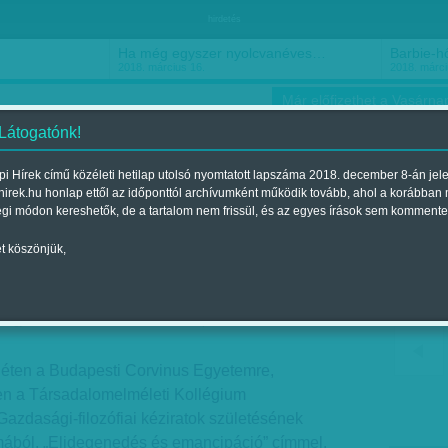
hirdetés
Ha még egyszer nyolcvanéves…
Barbie-h
2018. március 16.
2018. márci
Már előfizethet a Vasárnap
 Látogatónk!
i Hírek című közéleti hetilap utolsó nyomtatott lapszáma 2018. december 8-án jel
hirek.hu honlap ettől az időponttól archívumként működik tovább, ahol a korábban
ókusz
Szerintem
Ízlés
Sport
égi módon kereshetők, de a tartalom nem frissül, és az egyes írások sem kommente
t köszönjük,
Corvinuson
Megjelent a 2014. november 09.-i lapszámban
 héten a Budapesti Corvinus Egyetemre,
en a Társadalomelméleti Kollégium
Gazdasági-filozófiai kéziratok születésének
lmából, „Elidegenedés és emancipáció” címmel.