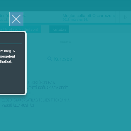
ősnők nőnapra
Megtáncoltatott Oscar-szobor
us 16.
2018. március 16.
i Hírekre, kattintson!
Kutatás
magyar
ent meg. A
start
 megjelent
Keresés
lhetőek.
stop
KÖVETKEZŐ:
A FULDOKLÓKON EZ A
DEVIZAHITELESMENTŐ-CSÓNAK SEM SEGÍT -
MEGOLDHATATLAN…
ELŐZŐ:
GYAKORLATILAG TELJES TITOKBAN: A
VÉGSŐ ÁLLAMOSÍTÁS