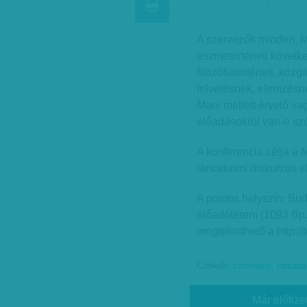
A szervezők minden, 
eszmetörténeti követke
filozófiatörténeti, közg
felvetésnek, elemzésne
Marx mellett érvelő vag
előadásokról van-e sz
A konferencia célja a
társadalmi diskurzus 
A pontos helyszín: Buda
előadóterem (1093 Bp.,
megtekinthető a http://
Címkék:
tudomány
,
társad
Már előfize