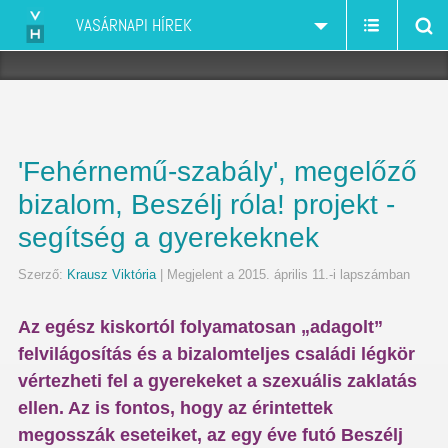
VASÁRNAPI HÍREK
'Fehérnemű-szabály', megelőző
bizalom, Beszélj róla! projekt -
segítség a gyerekeknek
Szerző:
Krausz Viktória
| Megjelent a 2015. április 11.-i lapszámban
Az egész kiskortól folyamatosan „adagolt”
felvilágosítás és a bizalomteljes családi légkör
vértezheti fel a gyerekeket a szexuális zaklatás
ellen. Az is fontos, hogy az érintettek
megosszák eseteiket, az egy éve futó Beszélj