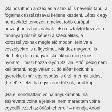
„Sajnos itthon a szex és a szexuális nevelés tabu, a
fogalmak tisztázásával kellene kezdeni. Létezik egy
nemzetközi tervezet, amelyet több európai
országban is használnak: első osztálytól kezdve a
tananyag részét képezi a szexualitás, a
korosztályoknak megfelelő módon, felhíva a
veszélyekre is a figyelmet. Mindez magyarul is
elérhető, de a magyar iskolákban még sincs
nyoma” – teszi hozzá Győri Szilvia. Attól pedig nem
kell tartani, hogy valamit „idő előtt” közlünk a
gyerekkel: már egy óvodás is érzi, mennyi tudást
„bír el”, s jelzi, ha egyszerre túl sok, amit kap.
„Ha elmondhattam volna anyukámnak, ha
észrevette volna a jeleket, nem maradtam volna
egyedül ezzel az óriási teherrel” – mondja Anoni