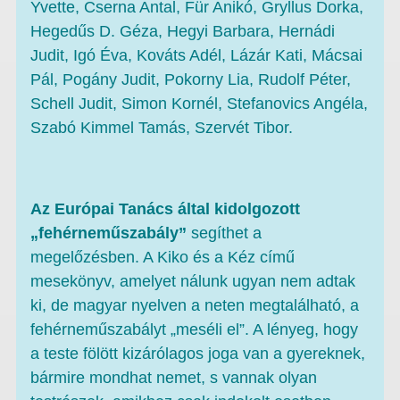
Yvette, Cserna Antal, Für Anikó, Gryllus Dorka,
Hegedűs D. Géza, Hegyi Barbara, Hernádi
Judit, Igó Éva, Kováts Adél, Lázár Kati, Mácsai
Pál, Pogány Judit, Pokorny Lia, Rudolf Péter,
Schell Judit, Simon Kornél, Stefanovics Angéla,
Szabó Kimmel Tamás, Szervét Tibor.
Az Európai Tanács által kidolgozott
„fehérneműszabály”
segíthet a
megelőzésben. A Kiko és a Kéz című
mesekönyv, amelyet nálunk ugyan nem adtak
ki, de magyar nyelven a neten megtalálható, a
fehérneműszabályt „meséli el”. A lényeg, hogy
a teste fölött kizárólagos joga van a gyereknek,
bármire mondhat nemet, s vannak olyan