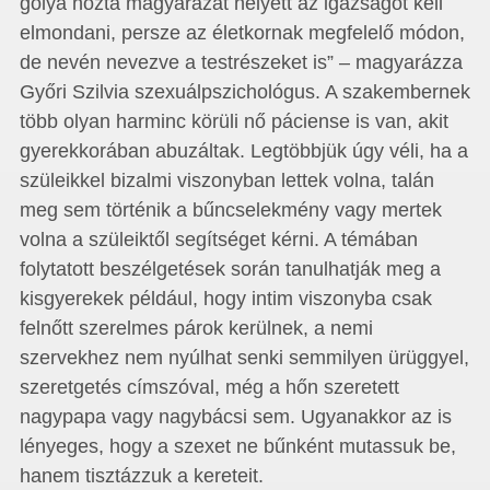
gólya hozta magyarázat helyett az igazságot kell
elmondani, persze az életkornak megfelelő módon,
de nevén nevezve a testrészeket is” – magyarázza
Győri Szilvia szexuálpszichológus. A szakembernek
több olyan harminc körüli nő páciense is van, akit
gyerekkorában abuzáltak. Legtöbbjük úgy véli, ha a
szüleikkel bizalmi viszonyban lettek volna, talán
meg sem történik a bűncselekmény vagy mertek
volna a szüleiktől segítséget kérni. A témában
folytatott beszélgetések során tanulhatják meg a
kisgyerekek például, hogy intim viszonyba csak
felnőtt szerelmes párok kerülnek, a nemi
szervekhez nem nyúlhat senki semmilyen ürüggyel,
szeretgetés címszóval, még a hőn szeretett
nagypapa vagy nagybácsi sem. Ugyanakkor az is
lényeges, hogy a szexet ne bűnként mutassuk be,
hanem tisztázzuk a kereteit.