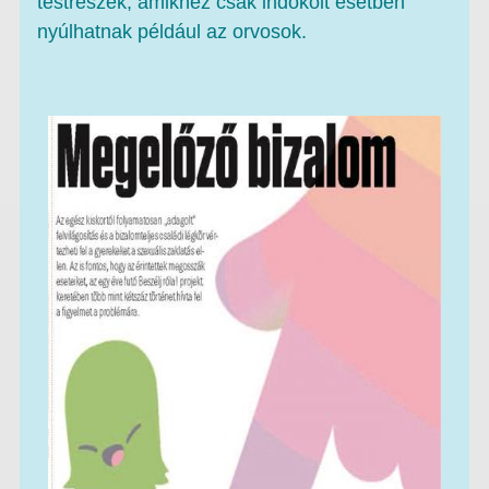
testrészek, amikhez csak indokolt esetben
nyúlhatnak például az orvosok.