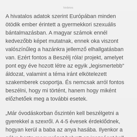
hirdetes
A hivatalos adatok szerint Európában minden
ötödik ember érintett a gyermekkori szexuális
bántalmazásban. A magyar számok ennél
kedvezőbb képet mutatnak, ennek oka viszont
valószínűleg a hazánkra jellemző elhallgatásban
van. Ezért fontos a Beszélj róla! projekt, amelyet
pont egy éve hozott létre az egyik „legismertebb”
áldozat, valamint a téma iránt elkötelezett
szakemberek csoportja. És nemcsak arról fontos
beszélni, hogy mi történt, hanem hogy miként
előzhetőek meg a további esetek.
„Már óvodáskorban őszintén kell beszélgetni a
gyerekkel a szexről. A 4-5 évesek érdeklődnek,
hogyan kerül a baba az anya hasába. Ilyenkor a