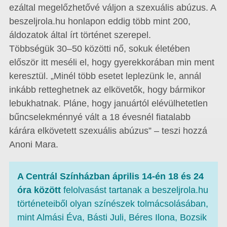
ezáltal megelőzhetővé váljon a szexuális abúzus. A
beszeljrola.hu honlapon eddig több mint 200,
áldozatok által írt történet szerepel.
Többségük 30–50 közötti nő, sokuk életében
először itt meséli el, hogy gyerekkorában min ment
keresztül. „Minél több esetet leplezünk le, annál
inkább retteghetnek az elkövetők, hogy bármikor
lebukhatnak. Pláne, hogy januártól elévülhetetlen
bűncselekménnyé vált a 18 évesnél fiatalabb
kárára elkövetett szexuális abúzus” – teszi hozzá
Anoni Mara.
A Centrál Színházban április 14-én 18 és 24
óra között
felolvasást tartanak a beszeljrola.hu
történeteiből olyan színészek tolmácsolásában,
mint Almási Éva, Básti Juli, Béres Ilona, Bozsik