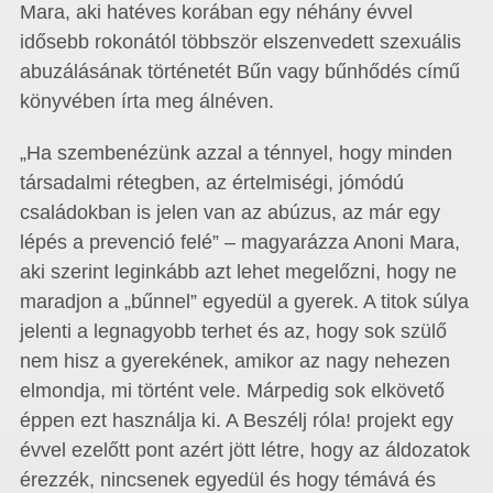
Mara, aki hatéves korában egy néhány évvel
idősebb rokonától többször elszenvedett szexuális
abuzálásának történetét Bűn vagy bűnhődés című
könyvében írta meg álnéven.
„Ha szembenézünk azzal a ténnyel, hogy minden
társadalmi rétegben, az értelmiségi, jómódú
családokban is jelen van az abúzus, az már egy
lépés a prevenció felé” – magyarázza Anoni Mara,
aki szerint leginkább azt lehet megelőzni, hogy ne
maradjon a „bűnnel” egyedül a gyerek. A titok súlya
jelenti a legnagyobb terhet és az, hogy sok szülő
nem hisz a gyerekének, amikor az nagy nehezen
elmondja, mi történt vele. Márpedig sok elkövető
éppen ezt használja ki. A Beszélj róla! projekt egy
évvel ezelőtt pont azért jött létre, hogy az áldozatok
érezzék, nincsenek egyedül és hogy témává és