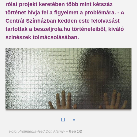
róla! projekt keretében több mint kétszáz
történet hívja fel a figyelmet a problémára. - A
Centrál Színházban kedden este felolvasást
tartottak a beszeljrola.hu történeteiből, kiváló
színészek tolmácsolásában.
Fotó: Profimedia-Red Dot, Alamy
-
– Kép 1/2