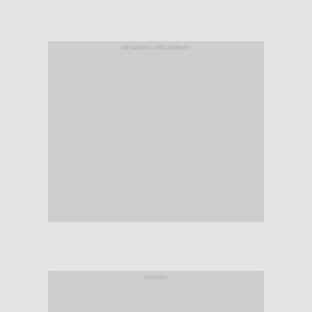
társadalmi célú hirdetés
hirdetés