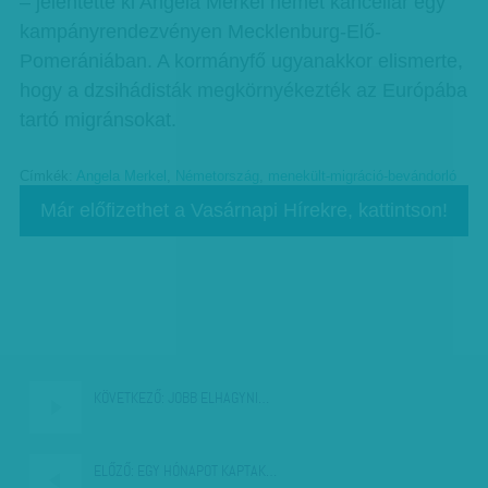
– jelentette ki Angela Merkel német kancellár egy
kampányrendezvényen Mecklenburg-Elő-
Pomerániában. A kormányfő ugyanakkor elismerte,
hogy a dzsihádisták megkörnyékezték az Európába
tartó migránsokat.
Címkék:
Angela Merkel
,
Németország
,
menekült-migráció-bevándorló
Már előfizethet a Vasárnapi Hírekre, kattintson!
KÖVETKEZŐ:
JOBB ELHAGYNI…
ELŐZŐ:
EGY HÓNAPOT KAPTAK…