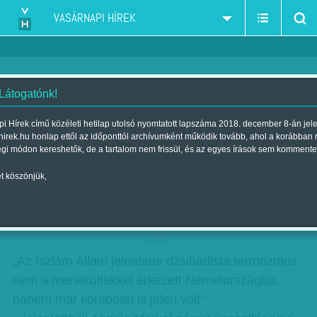
VASÁRNAPI HÍREK
 Látogatónk!
Tudta? Angela Merkel
i Hírek című közéleti hetilap utolsó nyomtatott lapszáma 2018. december 8-án jel
hirek.hu honlap ettől az időponttól archívumként működik tovább, ahol a korábban
különválasztja a
égi módon kereshetők, de a tartalom nem frissül, és az egyes írások sem kommente
menekülthullámot és a
t köszönjük,
dzsihádista fenyegetést
Szerző:
Szűcs Ágnes
| Megjelent a 2016. augusztus 19.-i lapszámban
hirdetes
„Az Iszlám Állam jelentette dzsihádista terrorizmus
nem a menekültekkel érkezett Németországba,
hanem már korábban is jelen volt”