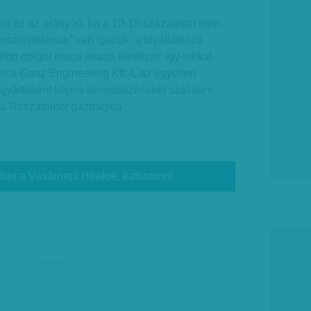
hirdetes
nt ez az arány jó, ha a 10-15 százalékot eléri.
esszimistáknak” van igazuk, a fővállalkozó
öbb dolgot maga akarja elintézni: így tokkal-
e a Ganz Engineering Kft.-t, az egyetlen
gyártóként képes berendezéseket szállítani
 a Roszatomot gazdagítja.
thet a Vasárnapi Hírekre, kattintson!
hirdetés