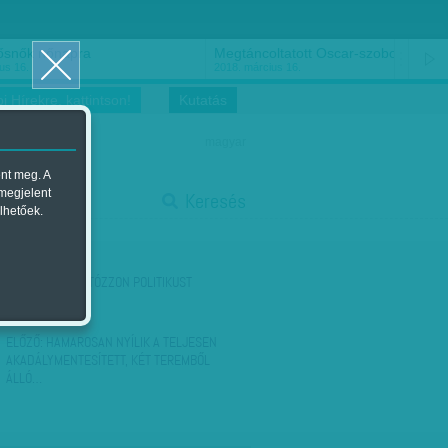
ősnők nőnapra
Megtáncoltatott Oscar-szobor
us 16.
2018. március 16.
i Hírekre, kattintson!
Kutatás
magyar
ent meg. A
start
 megjelent
Keresés
lhetőek.
stop
KÖVETKEZŐ:
FOTÓZZON POLITIKUST
BILINCSBEN!
ELŐZŐ:
HAMAROSAN NYÍLIK A TELJESEN
AKADÁLYMENTESÍTETT, KÉT TEREMBŐL
ÁLLÓ…