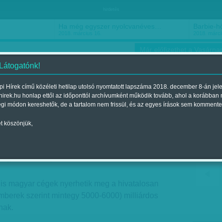
hirdetés
Ha még egyszer nyolcvanéves…
Barbie-h
2018. március 16.
2018. márci
Már előfizethet a Vasárnap
 Látogatónk!
i Hírek című közéleti hetilap utolsó nyomtatott lapszáma 2018. december 8-án jel
hirek.hu honlap ettől az időponttól archívumként működik tovább, ahol a korábban
ókusz
Szerintem
Ízlés
Sport
égi módon kereshetők, de a tartalom nem frissül, és az egyes írások sem kommente
t köszönjük,
vesznek az oroszok
Megjelent a 2016. július 16.-i lapszámban
 is magyar cégek nyerhetik meg a hivatalosan
mberek szerint mintegy 5000-6000) milliárdos
nak.