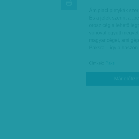
Ám piaci pletykák szeri
És a jelek szerint a „p
orosz cég a lehető legt
vonóval együtt megvett
magyar céget, ami gép
Paksra – így a haszon
Címkék:
Paks
Már előfize