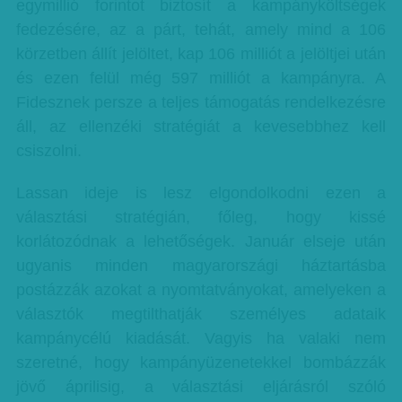
egymillió forintot biztosít a kampányköltségek
fedezésére, az a párt, tehát, amely mind a 106
körzetben állít jelöltet, kap 106 milliót a jelöltjei után
és ezen felül még 597 milliót a kampányra. A
Fidesznek persze a teljes támogatás rendelkezésre
áll, az ellenzéki stratégiát a kevesebbhez kell
csiszolni.
Lassan ideje is lesz elgondolkodni ezen a
választási stratégián, főleg, hogy kissé
korlátozódnak a lehetőségek. Január elseje után
ugyanis minden magyarországi háztartásba
postázzák azokat a nyomtatványokat, amelyeken a
választók megtilthatják személyes adataik
kampánycélú kiadását. Vagyis ha valaki nem
szeretné, hogy kampányüzenetekkel bombázzák
jövő áprilisig, a választási eljárásról szóló