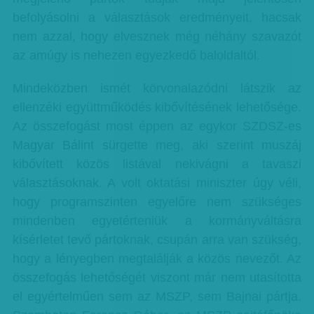
befolyásolni a választások eredményeit, hacsak
nem azzal, hogy elvesznek még néhány szavazót
az amúgy is nehezen egyezkedő baloldaltól.
Mindeközben ismét körvonalazódni látszik az
ellenzéki együttműködés kibővítésének lehetősége.
Az összefogást most éppen az egykor SZDSZ-es
Magyar Bálint sürgette meg, aki szerint muszáj
kibővített közös listával nekivágni a tavaszi
választásoknak. A volt oktatási miniszter úgy véli,
hogy programszinten egyelőre nem szükséges
mindenben egyetérteniük a kormányváltásra
kísérletet tevő pártoknak, csupán arra van szükség,
hogy a lényegben megtalálják a közös nevezőt. Az
összefogás lehetőségét viszont már nem utasította
el egyértelműen sem az MSZP, sem Bajnai pártja.