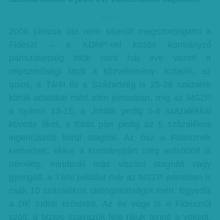
hirdetes
2006 júniusa óta nem sikerült megszorongatni a
Fideszt – a KDNP-vel közös kormányzó
pártszövetség több mint hat éve vezeti a
népszerűségi listát a közvélemény- kutatók, az
Ipsos, a Tárki és a Századvég is 25-26 százalék
körüli adatokat mért idén júniusban, míg az MSZP
a nyáron 13-15, a Jobbik pedig 5-6 százalékkal
követte őket, a többi párt pedig az 5 százalékos
ingerküszöb körül stagnál. Az ősz a Fidesznek
kedvezett, ekkor a kormánypárt még erősödött is
némileg, mindenki más viszont stagnált vagy
gyengült, a Tárki például már az MSZP esetében is
csak 10 százalékos támogatottságot mért. Egyedül
a DK tudott erősödni. Az év vége is a Fideszről
szólt, a biztos szavazók fele rájuk tenné a voksot,