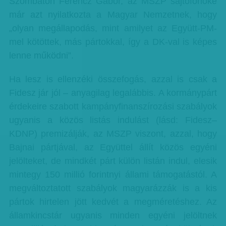
Szombaton Ferencz Gábor, az MSZP sajtófőnöke
már azt nyilatkozta a Magyar Nemzetnek, hogy
„olyan megállapodás, mint amilyet az Együtt-PM-
mel kötöttek, más pártokkal, így a DK-val is képes
lenne működni”.
Ha lesz is ellenzéki összefogás, azzal is csak a
Fidesz jár jól – anyagilag legalábbis. A kormánypárt
érdekeire szabott kampányfinanszírozási szabályok
ugyanis a közös listás indulást (lásd: Fidesz–
KDNP) premizálják, az MSZP viszont, azzal, hogy
Bajnai pártjával, az Együttel állít közös egyéni
jelölteket, de mindkét párt külön listán indul, elesik
mintegy 150 millió forintnyi állami támogatástól. A
megváltoztatott szabályok magyarázzák is a kis
pártok hirtelen jött kedvét a megméretéshez. Az
államkincstár ugyanis minden egyéni jelöltnek