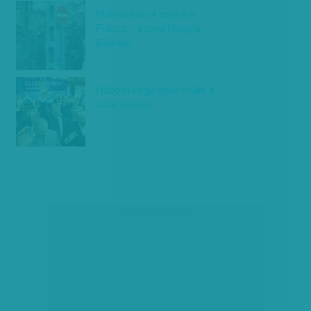
Maffiaállamot épített a
Fidesz – interjú Magyar
Bálinttal
Háború vagy béke múlik a
választáson
társadalmi célú hirdetés