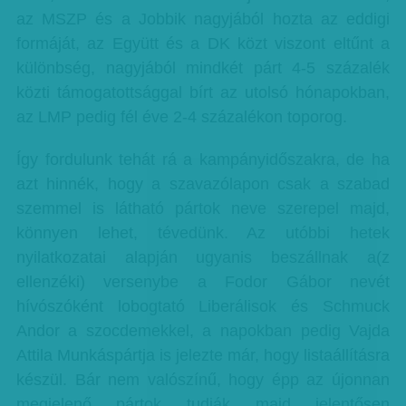
az MSZP és a Jobbik nagyjából hozta az eddigi
formáját, az Együtt és a DK közt viszont eltűnt a
különbség, nagyjából mindkét párt 4-5 százalék
közti támogatottsággal bírt az utolsó hónapokban,
az LMP pedig fél éve 2-4 százalékon toporog.
Így fordulunk tehát rá a kampányidőszakra, de ha
azt hinnék, hogy a szavazólapon csak a szabad
szemmel is látható pártok neve szerepel majd,
könnyen lehet, tévedünk. Az utóbbi hetek
nyilatkozatai alapján ugyanis beszállnak a(z
ellenzéki) versenybe a Fodor Gábor nevét
hívószóként lobogtató Liberálisok és Schmuck
Andor a szocdemekkel, a napokban pedig Vajda
Attila Munkáspártja is jelezte már, hogy listaállításra
készül. Bár nem valószínű, hogy épp az újonnan
megjelenő pártok tudják majd jelentősen