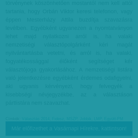
törvénynek köszönhetően mostantól nem kell attól
tartania, hogy Orbán Viktor keresi telefonon, vagy
éppen Mesterházy Attila buzdítja szavazásra
levélben. Egyébként ugyanezen a nyomtatványon
lehet majd nyilatkozni arról is, ha valaki
nemzetiségi választópolgárként kéri magát
nyilvántartásba vetetni, és arról is, ha valaki,
fogyatékossággal élőként segítséget kér
választójoga gyakorlásához. A nemzetiségi listára
való jelentkezésre egyébként érdemes odafigyelni,
aki ugyanis kérvényezi, hogy felvegyék a
kisebbségi névjegyzékbe, az a választáson
pártlistára nem szavazhat.
Címkék:
Választás 2014
,
Fidesz
,
MSZP
,
Jobbik
,
LMP
,
Együtt-PM
Már előfizethet a Vasárnapi Hírekre, kattintson!