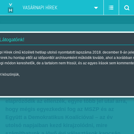
VASÁRNAPI HÍREK
 Látogatónk!
Nagy lesz a tolongás a 2014-es
i Hírek című közéleti hetilap utolsó nyomtatott lapszáma 2018. december 8-án jel
hirek.hu honlap ettől az időponttól archívumként működik tovább, ahol a korábban
választásokon
égi módon kereshetők, de a tartalom nem frissül, és az egyes írások sem kommente
Szerző:
Munkatársainktól
| Megjelent a 2013. december 29.-i
t köszönjük,
lapszámban
Hetvennyolc hónapja vezet a Fidesz,
elaprózódik az ellenzék, egyre több jel utal arra,
hogy mégis egyezkedni fog az MSZP és az
Együtt a Demokratikus Koalícióval – az év
utolsó napjaiban kezd kirajzolódni, mire
számíthatunk a jövő évi választások kapcsán.