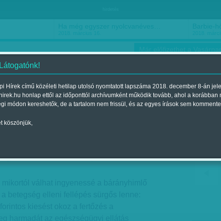
hirdetés
Ha még egyszer nyolcvanéves…
Barbie-h
2018. március 16.
2018. márci
Már előfizethet a Vasárnap
 Látogatónk!
i Hírek című közéleti hetilap utolsó nyomtatott lapszáma 2018. december 8-án jel
hirek.hu honlap ettől az időponttól archívumként működik tovább, ahol a korábban
ókusz
Szerintem
Ízlés
Sport
égi módon kereshetők, de a tartalom nem frissül, és az egyes írások sem kommente
t köszönjük,
 az oltás
Megjelent a 2018. február 03.-i lapszámban
 mikortól válhat ingyenessé a bárányhimlő
 a betegség elleni fellépés sürgős lenne:
 forintos kiesést okoz a fertőzés a
eg harmadát az egészségügyi ellátás