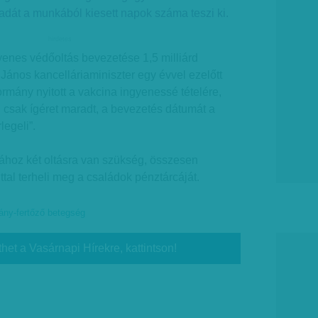
adát a munkából kiesett napok száma teszi ki.
hirdetes
enes védőoltás bevezetése 1,5 milliárd
 János kancelláriaminiszter egy évvel ezelőtt
ormány nyitott a vakcina ingyenessé tételére,
 csak ígéret maradt, a bevezetés dátumát a
egeli”.
sához két oltásra van szükség, összesen
nttal terheli meg a családok pénztárcáját.
vány-fertőző betegség
thet a Vasárnapi Hírekre, kattintson!