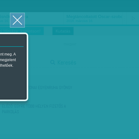
ősnők nőnapra
Megtáncoltatott Oscar-szobor
us 16.
2018. március 16.
i Hírekre, kattintson!
Kutatás
magyar
ent meg. A
start
 megjelent
Keresés
lhetőek.
stop
KÖVETKEZŐ:
KATONAI EGYENRUHA GYÖNGY
FÜLBEVALÓVAL
ELŐZŐ:
EGYRE TÖBB HELYEN FIZETŐS A
PARKOLÁS