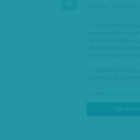
költségei, míg kétharm
Ezzel szemben az ingy
forintba kerülne. Lázár
beszélt arról, hogy a k
ennek ellenére ez még
kormány egyelőre „mérl
A védettség kialakulá
körülbelül 20 ezer fori
Címkék:
vakcina-oltás
,
jár
Már előfize