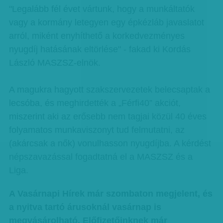
"Legalább fél évet vártunk, hogy a munkáltatók
vagy a kormány letegyen egy épkézláb javaslatot
arról, miként enyhíthető a korkedvezményes
nyugdíj hatásának eltörlése" - fakad ki Kordás
László MASZSZ-elnök.
A magukra hagyott szakszervezetek belecsaptak a
lecsóba, és meghirdették a „Férfi40” akciót,
miszerint aki az erősebb nem tagjai közül 40 éves
folyamatos munkaviszonyt tud felmutatni, az
(akárcsak a nők) vonulhasson nyugdíjba. A kérdést
népszavazással fogadtatná el a MASZSZ és a
Liga.
A Vasárnapi Hírek már szombaton megjelent, és
a nyitva tartó árusoknál vasárnap is
megvásárolható. Előfizetőinknek már