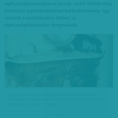
egészségkárosodással járnak, ezért illetett meg
bizonyos munkavállalókat korkedvezmény. Így
viszont a kedvezmény eltűnt, az
egészségkárosodás megmaradt.
Negyvenévnyi tárna után sem jár a pihenés a kormány szerint. A
munkáltatók pedig egyetértenek, legalábbis értelmetlennek nevezik a
„Férfi40” akciót - Forrás: Profimedia
hirdetes