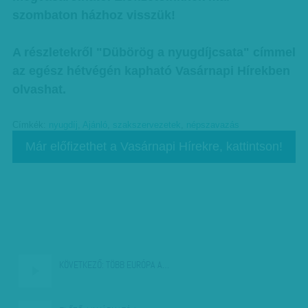
szombaton házhoz visszük!
A részletekről "Dübörög a nyugdíjcsata" címmel
az egész hétvégén kapható Vasárnapi Hírekben
olvashat.
Címkék:
nyugdíj
,
Ajánló
,
szakszervezetek
,
népszavazás
Már előfizethet a Vasárnapi Hírekre, kattintson!
KÖVETKEZŐ:
TÖBB EURÓPA A…