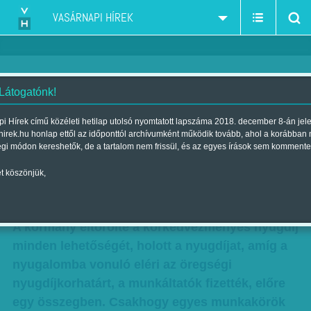
VASÁRNAPI HÍREK
 Látogatónk!
Nyugdíjcsata! Tárnában töltött
i Hírek című közéleti hetilap utolsó nyomtatott lapszáma 2018. december 8-án jel
hirek.hu honlap ettől az időponttól archívumként működik tovább, ahol a korábban
évtizedek után sem ad ez a
égi módon kereshetők, de a tartalom nem frissül, és az egyes írások sem kommente
komány korkedvezményt
t köszönjük,
Szerző:
VH ajánló
| Megjelent a 2015. július 31.-i lapszámban
A kormány eltörölte a korkedvezményes nyugdíj
minden lehetőségét, holott a nyugdíjat, amíg a
nyugalomba vonuló eléri az öregségi
nyugdíjkorhatárt, a munkáltatók fizették, előre
egy összegben. Csakhogy egyes munkakörök