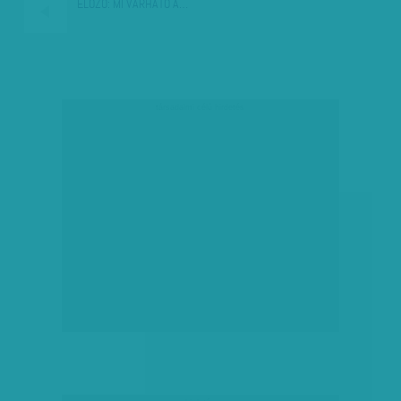
ELŐZŐ:
MI VÁRHATÓ A…
társadalmi célú hirdetés