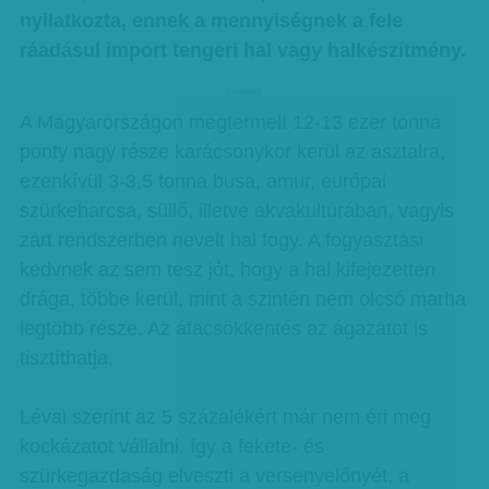
nyilatkozta, ennek a mennyiségnek a fele
ráadásul import tengeri hal vagy halkészítmény.
hirdetes
A Magyarországon megtermelt 12-13 ezer tonna
ponty nagy része karácsonykor kerül az asztalra,
ezenkívül 3-3,5 tonna busa, amur, európai
szürkeharcsa, süllő, illetve akvakultúrában, vagyis
zárt rendszerben nevelt hal fogy. A fogyasztási
kedvnek az sem tesz jót, hogy a hal kifejezetten
drága, többe kerül, mint a szintén nem olcsó marha
legtöbb része. Az áfacsökkentés az ágazatot is
tisztíthatja,
Lévai szerint az 5 százalékért már nem éri meg
kockázatot vállalni, így a fekete- és
szürkegazdaság elveszti a versenyelőnyét, a