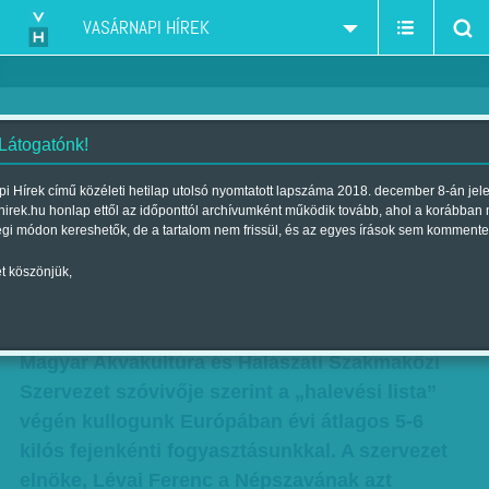
VASÁRNAPI HÍREK
 Látogatónk!
Olcsóbb lehet a hal
i Hírek című közéleti hetilap utolsó nyomtatott lapszáma 2018. december 8-án jel
hirek.hu honlap ettől az időponttól archívumként működik tovább, ahol a korábban
Szerző:
Munkatársunktól
| Megjelent a 2017. november 25.-i
égi módon kereshetők, de a tartalom nem frissül, és az egyes írások sem kommente
lapszámban
t köszönjük,
Jelentősen lejjebb mehet jövőre a hal ára, mivel
az áfája 27 százalékról 5 százalékra csökken. A
Magyar Akvakultúra és Halászati Szakmaközi
Szervezet szóvivője szerint a „halevési lista”
végén kullogunk Európában évi átlagos 5-6
kilós fejenkénti fogyasztásunkkal. A szervezet
elnöke, Lévai Ferenc a Népszavának azt