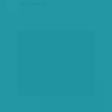
ELŐZŐ:
A BREXITRE…
társadalmi célú hirdetés