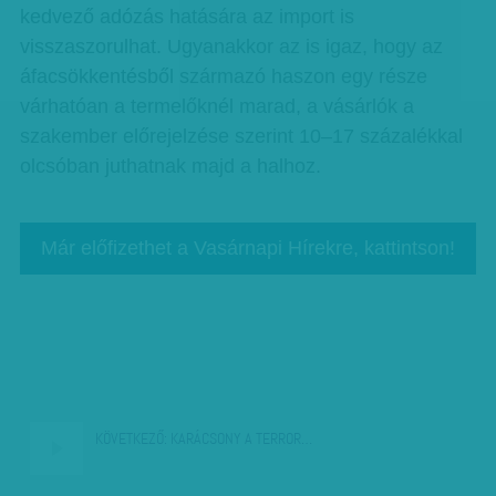
kedvező adózás hatására az import is
visszaszorulhat. Ugyanakkor az is igaz, hogy az
áfacsökkentésből származó haszon egy része
várhatóan a termelőknél marad, a vásárlók a
szakember előrejelzése szerint 10–17 százalékkal
olcsóban juthatnak majd a halhoz.
Már előfizethet a Vasárnapi Hírekre, kattintson!
KÖVETKEZŐ:
KARÁCSONY A TERROR…