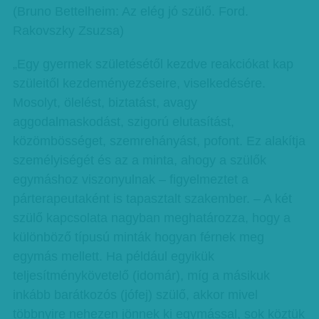
(Bruno Bettelheim: Az elég jó szülő. Ford.
Rakovszky Zsuzsa)
„Egy gyermek születésétől kezdve reakciókat kap
szüleitől kezdeményezéseire, viselkedésére.
Mosolyt, ölelést, biztatást, avagy
aggodalmaskodást, szigorú elutasítást,
közömbösséget, szemrehányást, pofont. Ez alakítja
személyiségét és az a minta, ahogy a szülők
egymáshoz viszonyulnak – figyelmeztet a
párterapeutaként is tapasztalt szakember. – A két
szülő kapcsolata nagyban meghatározza, hogy a
különböző típusú minták hogyan férnek meg
egymás mellett. Ha például egyikük
teljesítménykövetelő (idomár), míg a másikuk
inkább barátkozós (jófej) szülő, akkor mivel
többnyire nehezen jönnek ki egymással, sok köztük