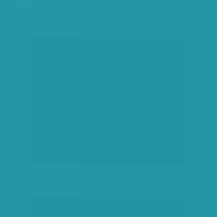
társadalmi célú hirdetés
hirdetés