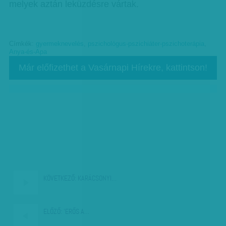
melyek aztán leküzdésre vártak.
Címkék:
gyermeknevelés
,
pszichológus-pszichiáter-pszichoterápia
,
Anya-és-Apa
Már előfizethet a Vasárnapi Hírekre, kattintson!
KÖVETKEZŐ:
KARÁCSONYI…
ELŐZŐ:
'ERŐS A…