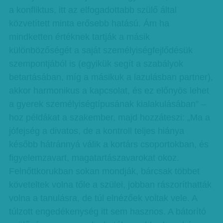
a konfliktus, itt az elfogadottabb szülő által
közvetített minta erősebb hatású. Ám ha
mindketten értéknek tartják a másik
különbözőségét a saját személyiségfejlődésük
szempontjából is (egyikük segít a szabályok
betartásában, míg a másikuk a lazulásban partner),
akkor harmonikus a kapcsolat, és ez előnyös lehet
a gyerek személyiségtípusának kialakulásában” –
hoz példákat a szakember, majd hozzáteszi: „Ma a
jófejség a divatos, de a kontroll teljes hiánya
később hátránnyá válik a kortárs csoportokban, és
figyelemzavart, magatartászavarokat okoz.
Felnőttkorukban sokan mondják, bárcsak többet
követeltek volna tőle a szülei, jobban rászoríthatták
volna a tanulásra, de túl elnézőek voltak vele. A
túlzott engedékenység itt sem hasznos. A bátorító