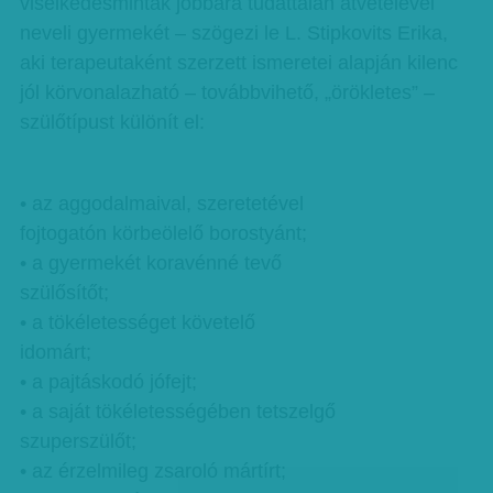
viselkedésminták jobbára tudattalan átvételével
neveli gyermekét – szögezi le L. Stipkovits Erika,
aki terapeutaként szerzett ismeretei alapján kilenc
jól körvonalazható – továbbvihető, „örökletes” –
szülőtípust különít el:
• az aggodalmaival, szeretetével
fojtogatón körbeölelő borostyánt;
• a gyermekét koravénné tevő
szülősítőt;
• a tökéletességet követelő
idomárt;
• a pajtáskodó jófejt;
• a saját tökéletességében tetszelgő
szuperszülőt;
• az érzelmileg zsaroló mártírt;