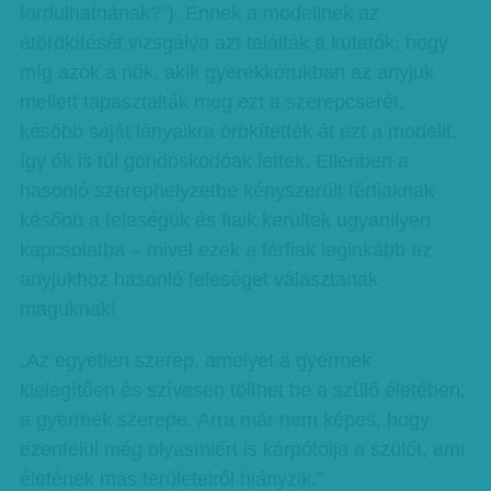
fordulhatnának?”). Ennek a modellnek az
átörökítését vizsgálva azt találták a kutatók, hogy
míg azok a nők, akik gyerekkorukban az anyjuk
mellett tapasztalták meg ezt a szerepcserét,
később saját lányaikra örökítették át ezt a modellt,
így ők is túl gondoskodóak lettek. Ellenben a
hasonló szerephelyzetbe kényszerült férfiaknak
később a feleségük és fiaik kerültek ugyanilyen
kapcsolatba – mivel ezek a férfiak leginkább az
anyjukhoz hasonló feleséget választanak
maguknak!
„Az egyetlen szerep, amelyet a gyermek
kielégítően és szívesen tölthet be a szülő életében,
a gyermek szerepe. Arra már nem képes, hogy
ezenfelül még olyasmiért is kárpótolja a szülőt, ami
életének más területeiről hiányzik.”