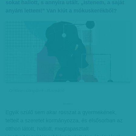
sokat hallott, s annyira utált. „Istenem, a saját
anyám lettem!” Van kiút a mókuskerékből?
Örökletes túlkapások - illusztráció
hirdetes
Egyik szülő sem akar rosszat a gyermekének,
tetteit a szeretet kormányozza, és elsősorban az
otthon látott, hallott, megtapasztalt