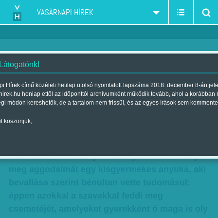
VASÁRNAPI HÍREK
 Látogatónk!
'Istenem, a saját anyám lettem!'
i Hírek című közéleti hetilap utolsó nyomtatott lapszáma 2018. december 8-án jel
hirek.hu honlap ettől az időponttól archívumként működik tovább, ahol a korábban
- Örökletes túlkapások
égi módon kereshetők, de a tartalom nem frissül, és az egyes írások sem kommente
Szerző:
Rácz I. Péter
| Megjelent a 2015. december 05.-i lapszámban
t köszönjük,
Kitör a frász attól, ha valóban olyanná válok
szülőként, mint amilyen az anyám volt – osztja
meg aggodalmát egy kisgyermekes anyuka, aki
bevallása szerint bénultan vette tudomásul:
éppen azokkal a szavakkal feddi meg
csemetéjét, amelyeket gyerekként ő maga is oly