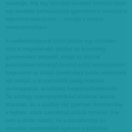
redukálja, míg egy túlzottan követelő (idomár) szülő
egy kevésbé perfekcionista gyerekben is felerősíti a
teljesítménykényszert” – mondja a klinikai
szakpszichológus.
A viselkedéstípusok közül persze egy szülőben
több is megtalálható: például az érzelmileg
gyermekükre telepedő, mégis az áldozat
pozíciójában tetszelgő (mártír) szülő borostyánként
fonja körbe az önálló cselekvésre szinte képtelenné
tett utódját, a szuperszülők pedig lehetnek
távolságtartók, érzelmileg megközelíthetetlenek.
Ők szintúgy szerepmodelleket kínálnak akarva-
akaratlan, és a szülővé vált gyermek rémülten kap
a fejéhez, mikor szembesül örökölt terhével. (Ha
nem is direkt módon, de a párválasztási és
szexuális problémáktól egészen a különféle