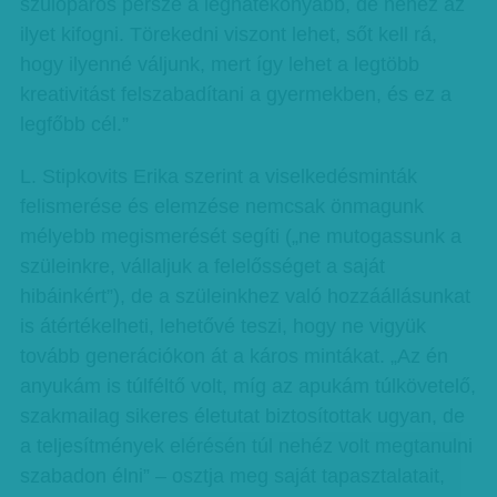
szülőpáros persze a leghatékonyabb, de nehéz az
ilyet kifogni. Törekedni viszont lehet, sőt kell rá,
hogy ilyenné váljunk, mert így lehet a legtöbb
kreativitást felszabadítani a gyermekben, és ez a
legfőbb cél.”
L. Stipkovits Erika szerint a viselkedésminták
felismerése és elemzése nemcsak önmagunk
mélyebb megismerését segíti („ne mutogassunk a
szüleinkre, vállaljuk a felelősséget a saját
hibáinkért”), de a szüleinkhez való hozzáállásunkat
is átértékelheti, lehetővé teszi, hogy ne vigyük
tovább generációkon át a káros mintákat. „Az én
anyukám is túlféltő volt, míg az apukám túlkövetelő,
szakmailag sikeres életutat biztosítottak ugyan, de
a teljesítmények elérésén túl nehéz volt megtanulni
szabadon élni” – osztja meg saját tapasztalatait,