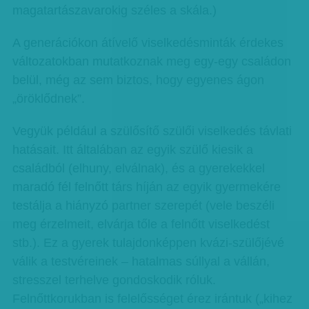
magatartászavarokig széles a skála.)
A generációkon átívelő viselkedésminták érdekes
változatokban mutatkoznak meg egy-egy családon
belül, még az sem biztos, hogy egyenes ágon
„öröklődnek”.
Vegyük például a szülősítő szülői viselkedés távlati
hatásait. Itt általában az egyik szülő kiesik a
családból (elhuny, elválnak), és a gyerekekkel
maradó fél felnőtt társ híján az egyik gyermekére
testálja a hiányzó partner szerepét (vele beszéli
meg érzelmeit, elvárja tőle a felnőtt viselkedést
stb.). Ez a gyerek tulajdonképpen kvázi-szülőjévé
válik a testvéreinek – hatalmas súllyal a vállán,
stresszel terhelve gondoskodik róluk.
Felnőttkorukban is felelősséget érez irántuk („kihez