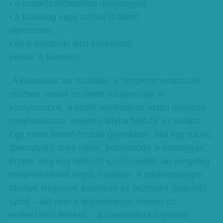
• a megközelíthetetlen üveghegyet;
• a fizikailag vagy szóval is bántó
agresszort;
• és a mindenki által követendő
példát: a bátorítót.
„A kutatások azt mutatják, a temperamentumunk
részben velünk született tulajdonság, a
környezetünk, a szülő viselkedése aztán nagyban
meghatározza, milyen irányba fejlődik ez tovább.
Egy eleve befelé forduló gyerekben, akit egy túlóvó
(borostyán) anya nevel, felfokozódik a szorongás
érzete, míg egy bátorító szülő mellett, aki rengeteg
megerősítéssel segíti, csökken. A tökéletességre
törekvő kisgyerek esetében az ösztönző (bátorító)
szülő – aki nem a teljesítményt, hanem az
erőfeszítést értékeli – a maximalista hajlamot