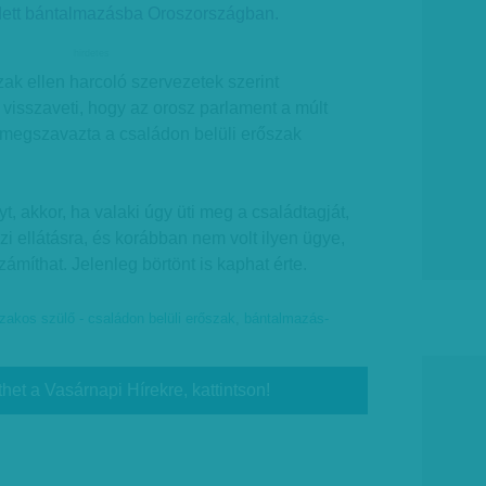
edett bántalmazásba Oroszországban.
hirdetes
zak ellen harcoló szervezetek szerint
visszaveti, hogy az orosz parlament a múlt
 megszavazta a családon belüli erőszak
t, akkor, ha valaki úgy üti meg a családtagját,
i ellátásra, és korábban nem volt ilyen ügye,
ámíthat. Jelenleg börtönt is kaphat érte.
zakos szülő - családon belüli erőszak
,
bántalmazás-
thet a Vasárnapi Hírekre, kattintson!