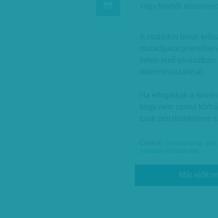
vagy férjétől elszenv
A családon belüli erős
munkájukat jelentősen 
héten első olvasatban
dekriminalizálását.
Ha elfogadják a törvény
hogy nem szorul kórház
csak pénzbüntetésre sz
Címkék:
Oroszország
,
erős
zaklatás-erőszakolás
Már előfize