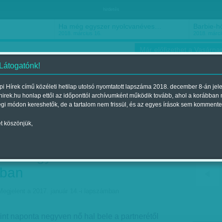
hirdetés
Ha még egyszer nyolcvanéves…
Barbie-h
2018. március 16.
2018. márci
Már előfizethet a Vasárnap
 Látogatónk!
i Hírek című közéleti hetilap utolsó nyomtatott lapszáma 2018. december 8-án jel
hirek.hu honlap ettől az időponttól archívumként működik tovább, ahol a korábban
ókusz
Szerintem
Ízlés
Sport
égi módon kereshetők, de a tartalom nem frissül, és az egyes írások sem kommente
t köszönjük,
üli erőszak: a becslés
nta negyven nő hal bele
gban
Megjelent a 2017. január 14.-i lapszámban
int naponta negyven nő hal bele a partnerétől