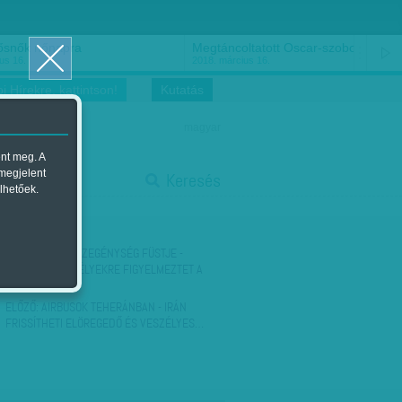
ősnők nőnapra
Megtáncoltatott Oscar-szobor
us 16.
2018. március 16.
i Hírekre, kattintson!
Kutatás
magyar
ent meg. A
start
 megjelent
Keresés
lhetőek.
stop
KÖVETKEZŐ:
A SZEGÉNYSÉG FÜSTJE -
BRUTÁLIS VESZÉLYEKRE FIGYELMEZTET A
SZAKÉRTŐ
ELŐZŐ:
AIRBUSOK TEHERÁNBAN - IRÁN
FRISSÍTHETI ELÖREGEDŐ ÉS VESZÉLYES…