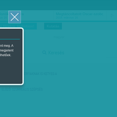
ősnők nőnapra
Megtáncoltatott Oscar-szobor
us 16.
2018. március 16.
i Hírekre, kattintson!
Kutatás
magyar
ent meg. A
start
 megjelent
Keresés
lhetőek.
stop
KÖVETKEZŐ:
A FÉRFIAKNAK IS KETYEG A
BIOLÓGIAI ÓRÁJA
ELŐZŐ:
SZÜRREÁLIS SZÉPSÉG