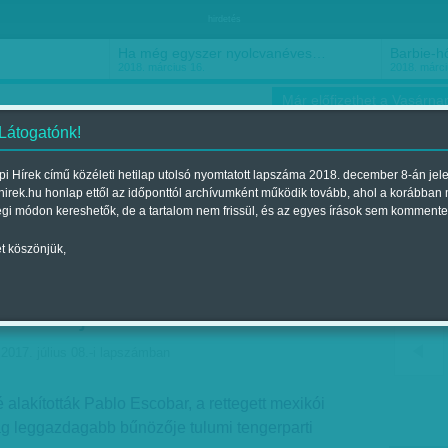
hirdetés
Ha még egyszer nyolcvanéves…
Barbie-h
2018. március 16.
2018. márci
Már előfizethet a Vasárnap
 Látogatónk!
i Hírek című közéleti hetilap utolsó nyomtatott lapszáma 2018. december 8-án jel
hirek.hu honlap ettől az időponttól archívumként működik tovább, ahol a korábban
ókusz
Szerintem
Ízlés
Sport
égi módon kereshetők, de a tartalom nem frissül, és az egyes írások sem kommente
t köszönjük,
utikhotellé alakították
 villáját
 2017. július 08.-i lapszámban
é alakították Pablo Escobar, a rettegett mexikói
ág leggazdagabb bűnözője tulumi tengerparti