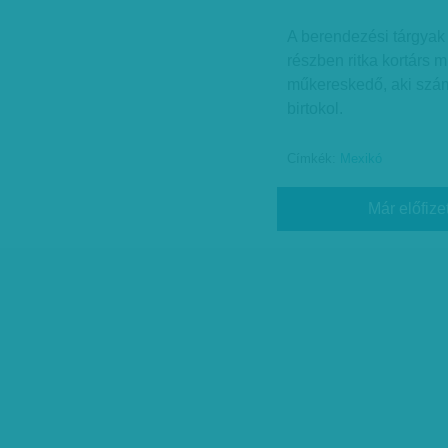
A berendezési tárgyak 
részben ritka kortárs 
műkereskedő, aki szám
birtokol.
Címkék:
Mexikó
Már előfize