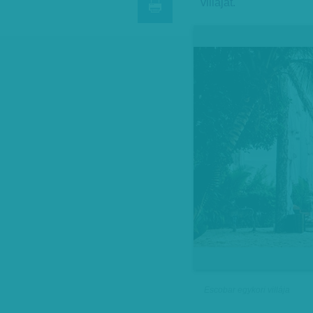
villáját.
Escobar egykori villája