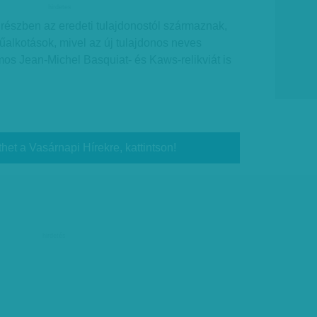
hirdetes
részben az eredeti tulajdonostól származnak,
műalkotások, mivel az új tulajdonos neves
os Jean-Michel Basquiat- és Kaws-relikviát is
thet a Vasárnapi Hírekre, kattintson!
hirdetés