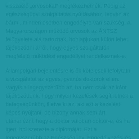
visszaélő „orvosokat” megfékezhetnék. Pedig az
egészségügyi szolgáltatás nyújtásához, legyen az
bármi, minden esetben engedélyre van szükség. A
Magyarországon működő orvosok az ÁNTSZ
felügyelete alá tartoznak, honlapjukon külön lehet
tájékozódni arról, hogy egyes szolgáltatók
megfelelő működési engedéllyel rendelkeznek-e.
Állampolgári bejelentésre is ők kötelesek lefolytatni
a vizsgálatot az egyes, gyanús doktorok ellen.
Vagyis a legegyszerűbb az, ha nem csak az iránt
tájékozódunk, hogy milyen kezelések segíthetnek a
betegségünkön, illetve ki az, aki ezt a kezelést
képes nyújtani, de bizony annak sem árt
utánanézni, hogy a doktor valóban doktor-e, és ha
igen, hol szerezte a diplomáját. Ezt a
legegyszerűbb az Egészségügyi Engedélyezési és