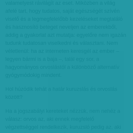
valamelyest rávilágít az eset. Miközben a világ
afelé tart, hogy tudatos, saját egészségét szívén
viselő és a legmegfelelőbb kezeléseket megtaláló
és hasznosító beteget neveljen az emberekből,
addig a gyakorlat azt mutatja: egyelőre nem igazán
tudunk tudatosan viselkedni és választani. Nem
véletlenül: ha az interneten keresgél az ember –
legyen bármi is a baja –, talál egy sor, a
hagyományos orvoslástól a különböző alternatív
gyógymódokig mindent.
Hol húzódik tehát a határ kuruzslás és orvoslás
között?
Ha a jogszabályi kereteket nézzük, nem nehéz a
válasz: orvos az, aki ennek megfelelő
végzettséggel rendelkezik, kuruzsló pedig az, aki