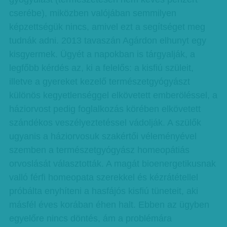
cserébe), miközben valójában semmilyen
képzettségük nincs, amivel ezt a segítséget meg
tudnák adni. 2013 tavaszán Agárdon elhunyt egy
kisgyermek. Ügyét a napokban is tárgyalják, a
legfőbb kérdés az, ki a felelős: a kisfiú szüleit,
illetve a gyereket kezelő természetgyógyászt
különös kegyetlenséggel elkövetett emberöléssel, a
háziorvost pedig foglalkozás körében elkövetett
szándékos veszélyeztetéssel vádolják. A szülők
ugyanis a háziorvosuk szakértői véleményével
szemben a természetgyógyász homeopátiás
orvoslását választották. A magát bioenergetikusnak
valló férfi homeopata szerekkel és kézrátétellel
próbálta enyhíteni a hasfájós kisfiú tüneteit, aki
másfél éves korában éhen halt. Ebben az ügyben
egyelőre nincs döntés, ám a problémára