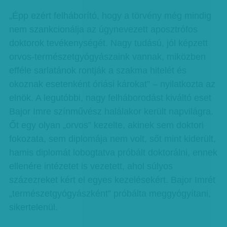
„Épp ezért felháborító, hogy a törvény még mindig
nem szankcionálja az úgynevezett aposztrófos
doktorok tevékenységét. Nagy tudású, jól képzett
orvos-természetgyógyászaink vannak, miközben
efféle sarlatánok rontják a szakma hitelét és
okoznak esetenként óriási károkat” – nyilatkozta az
elnök. A legutóbbi, nagy felháborodást kiváltó eset
Bajor Imre színművész halálakor került napvilágra.
Őt egy olyan „orvos” kezelte, akinek sem doktori
fokozata, sem diplomája nem volt, sőt mint kiderült,
hamis diplomát lobogtatva próbált doktorálni, ennek
ellenére intézetet is vezetett, ahol súlyos
százezreket kért el egyes kezelésekért. Bajor Imrét
„természetgyógyászként” próbálta meggyógyítani,
sikertelenül.