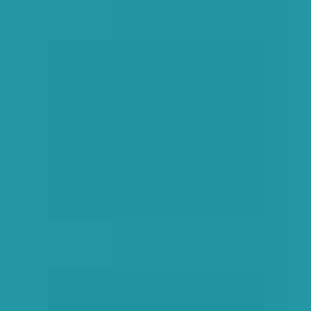
társadalmi célú hirdetés
hirdetés