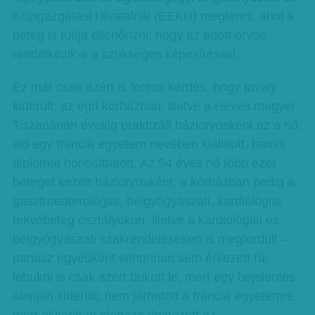
Közigazgatási Hivatalnál (EEKH) megtenni, ahol a
beteg is tudja ellenőrizni, hogy az adott orvos
rendelkezik-e a szükséges képesítéssel.
Ez már csak azért is fontos kérdés, hogy tavaly
kiderült: az egri kórházban, illetve a Heves megyei
Tiszanánán évekig praktizált háziorvosként az a nő,
aki egy francia egyetem nevében kiállított, hamis
diplomát honosíttatott. Az 54 éves nő több ezer
beteget kezelt háziorvosként, a kórházban pedig a
gasztroenterológiai, belgyógyászati, kardiológiai
fekvőbeteg osztályokon, illetve a kardiológiai és
belgyógyászati szakrendeléseken is megfordult –
panasz egyébként sehonnan sem érkezett rá,
lebukni is csak azért bukott le, mert egy bejelentés
alapján kiderült: nem járhatott a francia egyetemre,