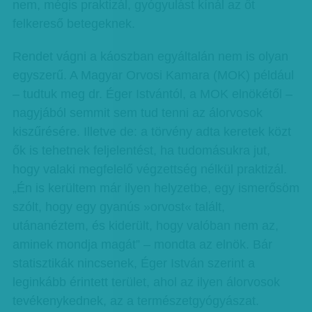
nem, mégis praktizál, gyógyulást kínál az őt
felkereső betegeknek.
Rendet vágni a káoszban egyáltalán nem is olyan
egyszerű. A Magyar Orvosi Kamara (MOK) például
– tudtuk meg dr. Éger Istvántól, a MOK elnökétől –
nagyjából semmit sem tud tenni az álorvosok
kiszűrésére. Illetve de: a törvény adta keretek közt
ők is tehetnek feljelentést, ha tudomásukra jut,
hogy valaki megfelelő végzettség nélkül praktizál.
„Én is kerültem már ilyen helyzetbe, egy ismerősöm
szólt, hogy egy gyanús »orvost« talált,
utánanéztem, és kiderült, hogy valóban nem az,
aminek mondja magát” – mondta az elnök. Bár
statisztikák nincsenek, Éger István szerint a
leginkább érintett terület, ahol az ilyen álorvosok
tevékenykednek, az a természetgyógyászat.