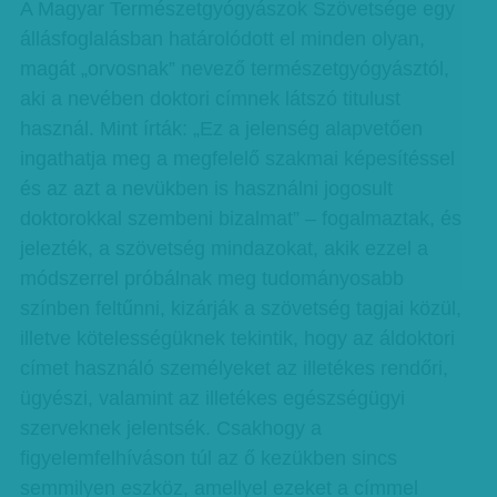
A Magyar Természetgyógyászok Szövetsége egy
állásfoglalásban határolódott el minden olyan,
magát „orvosnak” nevező természetgyógyásztól,
aki a nevében doktori címnek látszó titulust
használ. Mint írták: „Ez a jelenség alapvetően
ingathatja meg a megfelelő szakmai képesítéssel
és az azt a nevükben is használni jogosult
doktorokkal szembeni bizalmat” – fogalmaztak, és
jelezték, a szövetség mindazokat, akik ezzel a
módszerrel próbálnak meg tudományosabb
színben feltűnni, kizárják a szövetség tagjai közül,
illetve kötelességüknek tekintik, hogy az áldoktori
címet használó személyeket az illetékes rendőri,
ügyészi, valamint az illetékes egészségügyi
szerveknek jelentsék. Csakhogy a
figyelemfelhíváson túl az ő kezükben sincs
semmilyen eszköz, amellyel ezeket a címmel