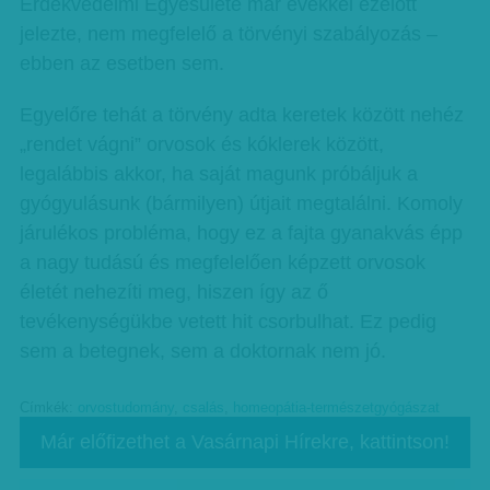
Érdekvédelmi Egyesülete már évekkel ezelőtt
jelezte, nem megfelelő a törvényi szabályozás –
ebben az esetben sem.
Egyelőre tehát a törvény adta keretek között nehéz
„rendet vágni” orvosok és kóklerek között,
legalábbis akkor, ha saját magunk próbáljuk a
gyógyulásunk (bármilyen) útjait megtalálni. Komoly
járulékos probléma, hogy ez a fajta gyanakvás épp
a nagy tudású és megfelelően képzett orvosok
életét nehezíti meg, hiszen így az ő
tevékenységükbe vetett hit csorbulhat. Ez pedig
sem a betegnek, sem a doktornak nem jó.
Címkék:
orvostudomány
,
csalás
,
homeopátia-természetgyógászat
Már előfizethet a Vasárnapi Hírekre, kattintson!