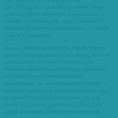
mert akkoriban idehaza dolgozott az
egészségügyben – csak nem orvosként, hanem
szakdolgozóként. Jelenleg őt is kuruzslással
vádolják. Kis szépséghiba, hogy a „doktornő” is
szerepelt az EEKH nyilvántartásában – a rendszer
tehát itt is kijátszható.
Gyanús terület még a fogászat. Alig két hónapja
emeltek vádat egy házaspár és a lányuk, valamint
alkalmazottjuk ellen, mert fogtechnikusi és
fogászati asszisztensi végzettséggel sorozatban
végeztek fogorvosi beavatkozásokat
Nagykanizsán. De az elmúlt években többször is
előfordult hasonló eset. A pszichoterapeuták közül
is érdemes megfontoltan választani – ez az a
terület, ahol számos gyorstalpalón „képezhetik”
magukat a segítők. A Magyar Pszichológusok