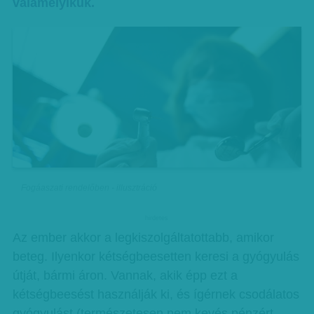
valamelyikük.
Fogáaszati rendelőben - illusztráció
hirdetes
Az ember akkor a legkiszolgáltatottabb, amikor
beteg. Ilyenkor kétségbeesetten keresi a gyógyulás
útját, bármi áron. Vannak, akik épp ezt a
kétségbeesést használják ki, és ígérnek csodálatos
gyógyulást (természetesen nem kevés pénzért