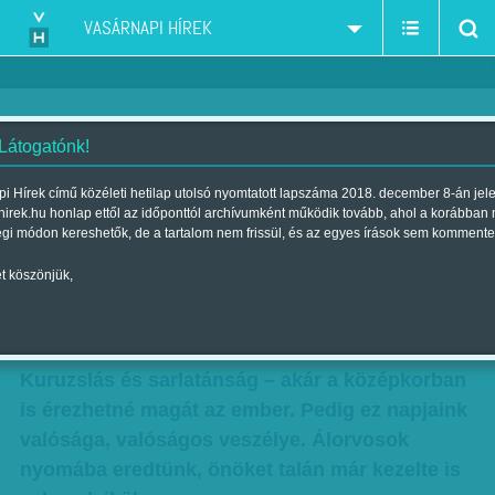
VASÁRNAPI HÍREK
 Látogatónk!
Óvatosan az orvossal - Biztos
i Hírek című közéleti hetilap utolsó nyomtatott lapszáma 2018. december 8-án jel
hirek.hu honlap ettől az időponttól archívumként működik tovább, ahol a korábban
abban, hogy nem kezelte még
égi módon kereshetők, de a tartalom nem frissül, és az egyes írások sem kommente
kuruzsló?
t köszönjük,
Szerző:
Diószegi-Horváth Nóra
| Megjelent a 2015. március 21.-i
lapszámban
Kuruzslás és sarlatánság – akár a középkorban
is érezhetné magát az ember. Pedig ez napjaink
valósága, valóságos veszélye. Álorvosok
nyomába eredtünk, önöket talán már kezelte is