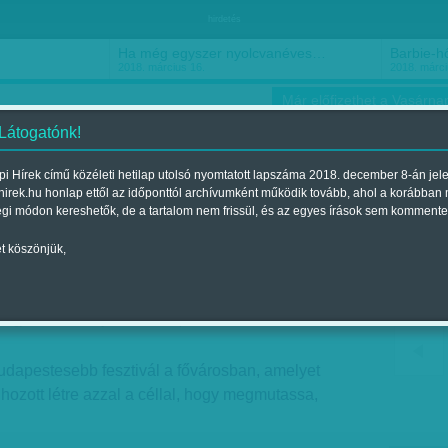
hirdetés
Ha még egyszer nyolcvanéves…
Barbie-h
2018. március 16.
2018. márci
Már előfizethet a Vasárnap
 Látogatónk!
i Hírek című közéleti hetilap utolsó nyomtatott lapszáma 2018. december 8-án jel
hirek.hu honlap ettől az időponttól archívumként működik tovább, ahol a korábban
ókusz
Szerintem
Ízlés
Sport
égi módon kereshetők, de a tartalom nem frissül, és az egyes írások sem kommente
t köszönjük,
ros
Megjelent a 2016. június 04.-i lapszámban
udapestesebb fesztivál a fővárosban, amelyet
al hozott létre azzal a céllal, hogy megmutassa,