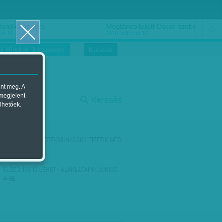
ősnők nőnapra
Megtáncoltatott Oscar-szobor
us 16.
2018. március 16.
i Hírekre, kattintson!
Kutatás
ent meg. A
start
 megjelent
Keresés
lhetőek.
stop
KÖVETKEZŐ:
GYEREKMUNKÁSOK FIZETIK MEG
A CIGI ÁRÁT
ELŐZŐ:
ÍGY IS LEHET - AJÁNLATAINK JÚNIUS
4-RE