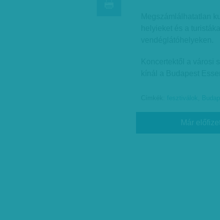
Megszámlálhatatlan kul
helyieket és a turist
vendéglátóhelyeken.
Koncertektől a városi 
kínál a Budapest Essen
Címkék:
fesztiválok
,
Budap
Már előfize