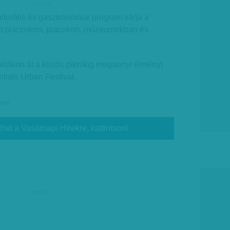
hirdetes
turális és gasztronómiai program várja a
ákat placcokon, piacokon, múzeumokban és
sétákon át a közös piknikig megannyi élményt
tials Urban Festival.
est
thet a Vasárnapi Hírekre, kattintson!
hirdetés