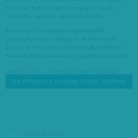
Polt Péter legfőbb ügyész Harangozó Tamás
szocialista képviselő írásbeli kérdésére.
A bíróság két alkalommal végrehajtandó
szabadságvesztést szabott ki, 18 ember házi
őrizetét és 9 előzetes letartóztatását rendelte el,
felmentő ítéletet azonban egy ügyben sem hozott.
Címkék:
Polt Péter
,
menekült-migráció-bevándorló
,
ügyészség
Már előfizethet a Vasárnapi Hírekre, kattintson!
KÖVETKEZŐ:
VILLANTÓK