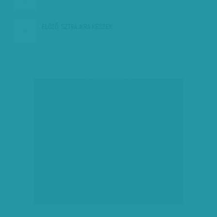
ELŐZŐ:
SZTRÁJKRA KÉSZEK…
társadalmi célú hirdetés