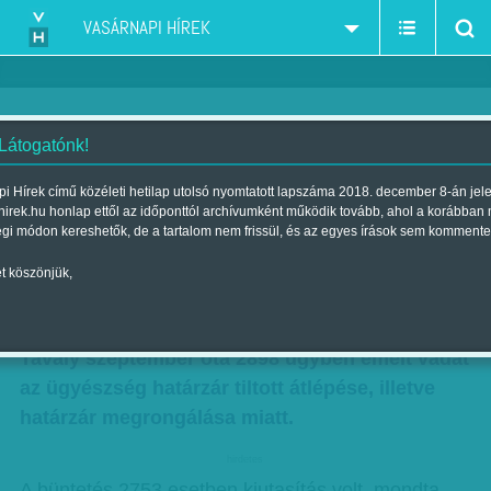
VASÁRNAPI HÍREK
 Látogatónk!
Polt elszámolt: vádemelések a
i Hírek című közéleti hetilap utolsó nyomtatott lapszáma 2018. december 8-án jel
hirek.hu honlap ettől az időponttól archívumként működik tovább, ahol a korábban
magyar határkerítésen átjutók
égi módon kereshetők, de a tartalom nem frissül, és az egyes írások sem kommente
ellen
t köszönjük,
Szerző:
Munkatársunktól
| Megjelent a 2016. június 11.-i lapszámban
Tavaly szeptember óta 2898 ügyben emelt vádat
az ügyészség határzár tiltott átlépése, illetve
határzár megrongálása miatt.
hirdetes
A büntetés 2753 esetben kiutasítás volt, mondta